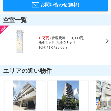
お問い合わせ(無料)
空室一覧
-
12万円
(管理費等：10,000円)
1ヶ月
0.5ヶ月
敷金
礼金
10階
25.65㎡
1K
エリアの近い物件