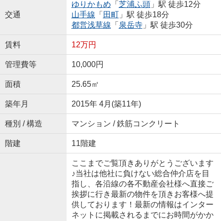
ゆりかもめ
「
芝浦ふ頭
」駅 徒歩12分
交通
山手線
「
田町
」駅 徒歩18分
都営浅草線
「
泉岳寺
」駅 徒歩30分
賃料
12万円
管理費等
10,000円
面積
25.65㎡
築年月
2015年 4月(築11年)
種別 / 構造
マンション / 鉄筋コンクリート
階建
11階建
ここまでご覧頂きありがとうございます
♪当社は他社に負けない総合仲介店を目
指し、各沿線の各不動産会社様へ直接ご
挨拶に行き最新の物件を頂きお客様へ提
供しております！最新の情報はインター
ネットに掲載されるまでにお時間がかか