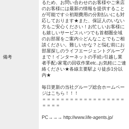
るため、お問い合わせのお客様やご来店
のお客様には最新の情報を提供すること
が可能です☆初期費用の分割払いにも対
応しております★また、保証人のいない
方もご安心ください！お忙しいお客様に
も嬉しいサービス♪いつでも首都圏全域
のお部屋をご案内☆どんなことでもご相
談ください。難しいかな？と悩む前にお
部屋探しのライフエージェントグループ
備考
まで！インターネットの手続♪引越し業
者手配♪家電の回収作業etc..お気軽にご連
絡ください★各線主要駅より徒歩1分以
内★
毎日更新の当社グループ総合ホームペー
ジはこちら！！！
＝＝＝＝＝＝＝＝＝＝＝＝＝＝＝＝＝＝
＝＝＝＝
PC→→→ http://www.life-agents.jp/