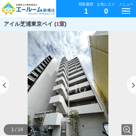
閲覧履歴
お気に入り
メニュー
1
0
アイル芝浦東京ベイ (
1
室)
1 / 14