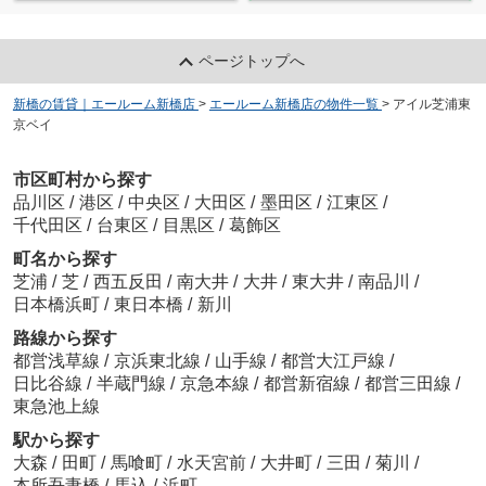
ページトップへ
新橋の賃貸｜エールーム新橋店
>
エールーム新橋店の物件一覧
>
アイル芝浦東
京ベイ
市区町村から探す
品川区
/
港区
/
中央区
/
大田区
/
墨田区
/
江東区
/
千代田区
/
台東区
/
目黒区
/
葛飾区
町名から探す
芝浦
/
芝
/
西五反田
/
南大井
/
大井
/
東大井
/
南品川
/
日本橋浜町
/
東日本橋
/
新川
路線から探す
都営浅草線
/
京浜東北線
/
山手線
/
都営大江戸線
/
日比谷線
/
半蔵門線
/
京急本線
/
都営新宿線
/
都営三田線
/
東急池上線
駅から探す
大森
/
田町
/
馬喰町
/
水天宮前
/
大井町
/
三田
/
菊川
/
本所吾妻橋
/
馬込
/
浜町