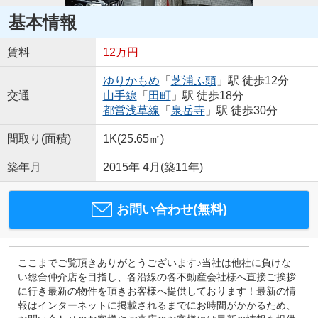
基本情報
賃料
12万円
ゆりかもめ
「
芝浦ふ頭
」駅 徒歩12分
交通
山手線
「
田町
」駅 徒歩18分
都営浅草線
「
泉岳寺
」駅 徒歩30分
間取り(面積)
1K(25.65㎡)
築年月
2015年 4月(築11年)
お問い合わせ(無料)
ここまでご覧頂きありがとうございます♪当社は他社に負けな
い総合仲介店を目指し、各沿線の各不動産会社様へ直接ご挨拶
に行き最新の物件を頂きお客様へ提供しております！最新の情
報はインターネットに掲載されるまでにお時間がかかるため、