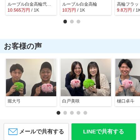
ルーブル白金高輪弐番館
ルーブル白金高輪
高輪フラッ
10.565
万
円
/ 1K
10
万
円
/ 1K
9.8
万
円
/ 1
お客様の声
堀大弓
白戸美咲
樋口卓斗
メールで共有する
LINEで共有する