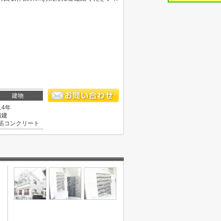
建物
14年
階建
筋コンクリート