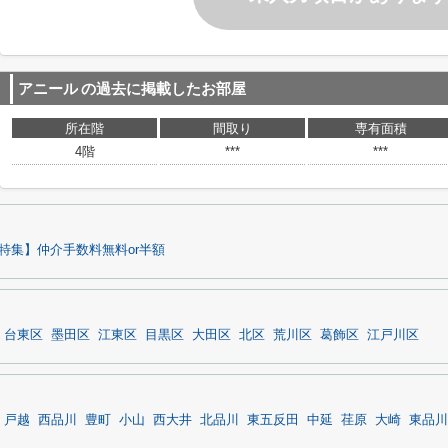
アニール
の過去に掲載したお部屋
所在階
間取り
専有面積
4階
***
***
特集】仲介手数料無料or半額
台東区
墨田区
江東区
目黒区
大田区
北区
荒川区
葛飾区
江戸川区
戸越
西品川
豊町
小山
西大井
北品川
東五反田
中延
荏原
大崎
東品川