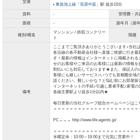
交通
東急池上線
「
荏原中延
」駅 徒歩10分
賃料
-
管理費・共
面積
-
築年月（築
マンション / 鉄筋コンクリー
種別/構造
階建
ト
ここまでご覧頂きありがとうございます♪当社
各沿線の各不動産会社様へ直接ご挨拶に行き最
す！最新の情報はインターネットに掲載される
せのお客様やご来店のお客様には最新の情報を
割払いにも対応しております★また、保証人の
客様にも嬉しいサービス♪いつでも首都圏全域
談ください。難しいかな？と悩む前にお部屋探
インターネットの手続♪引越し業者手配♪家電の回
備考
各線主要駅より徒歩1分以内★
毎日更新の当社グループ総合ホームページはこ
＝＝＝＝＝＝＝＝＝＝＝＝＝＝＝＝＝＝＝＝＝
PC→→→ http://www.life-agents.jp/
＝＝＝＝＝＝＝＝＝＝＝＝＝＝＝＝＝＝＝＝＝
水曜定休：10:00～19:00まで元気に営業中！