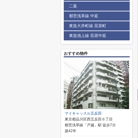
二葉
都営浅草線 中延
東急大井町線 荏原町
東急池上線 荏原中延
おすすめ物件
マイキャッスル五反田
東京都品川区西五反田６丁目
都営浅草線「戸越」駅 徒歩7分
築42年