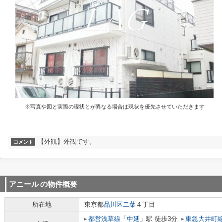
※写真や図と実際の現状とが異なる場合は現状を優先させていただきます
【外観】外観です。
コメント
アニール
の物件概要
所在地
東京都
品川区
二葉
４丁目
都営浅草線
「
中延
」駅 徒歩3分
東急大井町