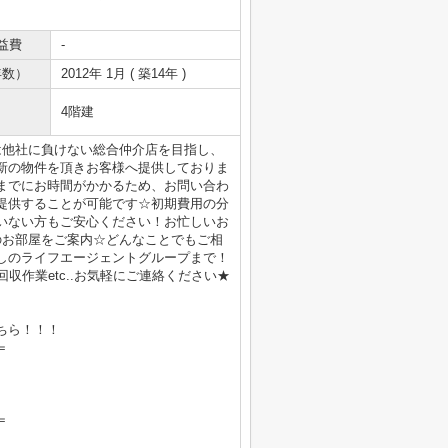
益費
-
年数）
2012年 1月 ( 築14年 )
4階建
は他社に負けない総合仲介店を目指し、
新の物件を頂きお客様へ提供しておりま
までにお時間がかかるため、お問い合わ
提供することが可能です☆初期費用の分
いない方もご安心ください！お忙しいお
のお部屋をご案内☆どんなことでもご相
しのライフエージェントグループまで！
収作業etc..お気軽にご連絡ください★
ちら！！！
＝
＝