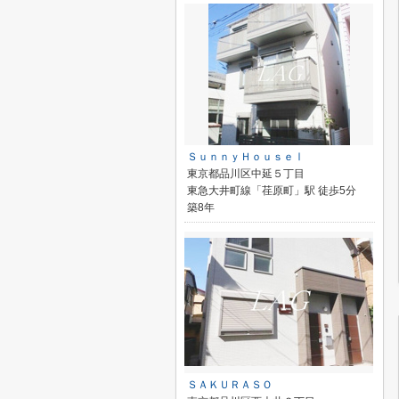
ＳｕｎｎｙＨｏｕｓｅⅠ
東京都品川区中延５丁目
東急大井町線「荏原町」駅 徒歩5分
築8年
ＳＡＫＵＲＡＳＯ