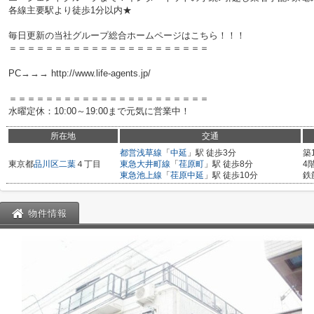
各線主要駅より徒歩1分以内★
毎日更新の当社グループ総合ホームページはこちら！！！
＝＝＝＝＝＝＝＝＝＝＝＝＝＝＝＝＝＝＝＝＝＝
PC→→→ http://www.life-agents.jp/
＝＝＝＝＝＝＝＝＝＝＝＝＝＝＝＝＝＝＝＝＝＝
水曜定休：10:00～19:00まで元気に営業中！
所在地
交通
都営浅草線
「
中延
」駅 徒歩3分
築
東京都
品川区
二葉
４丁目
東急大井町線
「
荏原町
」駅 徒歩8分
4
東急池上線
「
荏原中延
」駅 徒歩10分
鉄
物件情報