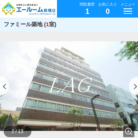
閲覧履歴
お気に入り
メニュー
1
0
ファミール築地 (
1
室)
1 / 13