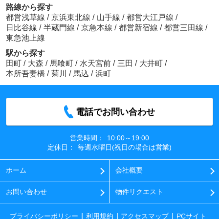
路線から探す
都営浅草線
/
京浜東北線
/
山手線
/
都営大江戸線
/
日比谷線
/
半蔵門線
/
京急本線
/
都営新宿線
/
都営三田線
/
東急池上線
駅から探す
田町
/
大森
/
馬喰町
/
水天宮前
/
三田
/
大井町
/
本所吾妻橋
/
菊川
/
馬込
/
浜町
電話でお問い合わせ
営業時間：
10:00～19:00
定休日：
毎週水曜日(祝日の場合は営業)
ホーム
会社概要
お問い合わせ
物件リクエスト
プライバシーポリシー
利用規約
アクセスマップ
PCサイト