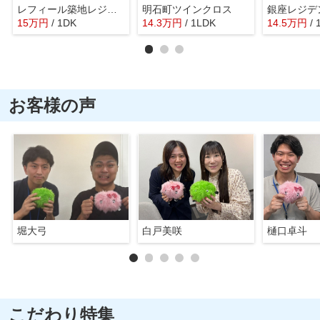
レフィール築地レジデンス
明石町ツインクロス
銀座レジデ
15
万
円
/ 1DK
14.3
万
円
/ 1LDK
14.5
万
円
/ 
お客様の声
堀大弓
白戸美咲
樋口卓斗
こだわり特集