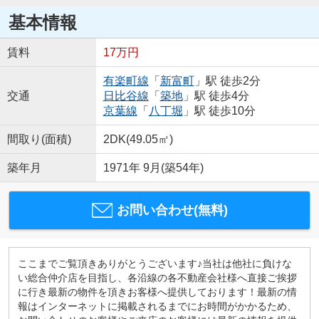
基本情報
賃料
17万円
有楽町線
「
新富町
」駅 徒歩2分
交通
日比谷線
「
築地
」駅 徒歩4分
京葉線
「
八丁堀
」駅 徒歩10分
間取り(面積)
2DK(49.05㎡)
築年月
1971年 9月(築54年)
お問い合わせ(無料)
ここまでご覧頂きありがとうございます♪当社は他社に負けな
い総合仲介店を目指し、各沿線の各不動産会社様へ直接ご挨拶
に行き最新の物件を頂きお客様へ提供しております！最新の情
報はインターネットに掲載されるまでにお時間がかかるため、