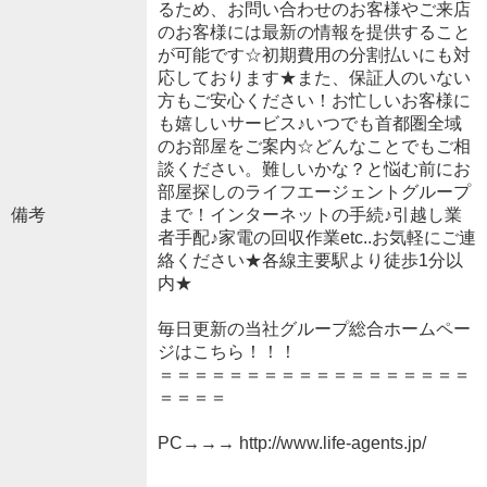
るため、お問い合わせのお客様やご来店
のお客様には最新の情報を提供すること
が可能です☆初期費用の分割払いにも対
応しております★また、保証人のいない
方もご安心ください！お忙しいお客様に
も嬉しいサービス♪いつでも首都圏全域
のお部屋をご案内☆どんなことでもご相
談ください。難しいかな？と悩む前にお
部屋探しのライフエージェントグループ
備考
まで！インターネットの手続♪引越し業
者手配♪家電の回収作業etc..お気軽にご連
絡ください★各線主要駅より徒歩1分以
内★
毎日更新の当社グループ総合ホームペー
ジはこちら！！！
＝＝＝＝＝＝＝＝＝＝＝＝＝＝＝＝＝＝
＝＝＝＝
PC→→→ http://www.life-agents.jp/