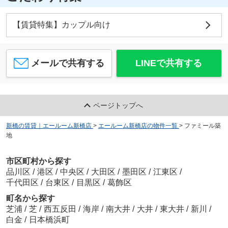
【賃貸特集】カップル向け
メールで共有する
LINEで共有する
ページトップへ
新橋の賃貸｜エールーム新橋店
>
エールーム新橋店の物件一覧
>
ファミール築
地
市区町村から探す
品川区
/
港区
/
中央区
/
大田区
/
墨田区
/
江東区
/
千代田区
/
台東区
/
目黒区
/
葛飾区
町名から探す
芝浦
/
芝
/
西五反田
/
海岸
/
南大井
/
大井
/
東大井
/
新川
/
白金
/
日本橋浜町