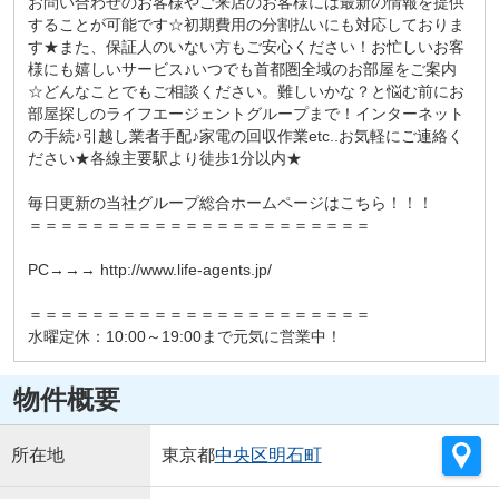
お問い合わせのお客様やご来店のお客様には最新の情報を提供
することが可能です☆初期費用の分割払いにも対応しておりま
す★また、保証人のいない方もご安心ください！お忙しいお客
様にも嬉しいサービス♪いつでも首都圏全域のお部屋をご案内
☆どんなことでもご相談ください。難しいかな？と悩む前にお
部屋探しのライフエージェントグループまで！インターネット
の手続♪引越し業者手配♪家電の回収作業etc..お気軽にご連絡く
ださい★各線主要駅より徒歩1分以内★
毎日更新の当社グループ総合ホームページはこちら！！！
＝＝＝＝＝＝＝＝＝＝＝＝＝＝＝＝＝＝＝＝＝＝
PC→→→ http://www.life-agents.jp/
＝＝＝＝＝＝＝＝＝＝＝＝＝＝＝＝＝＝＝＝＝＝
水曜定休：10:00～19:00まで元気に営業中！
物件概要
所在地
東京都
中央区
明石町