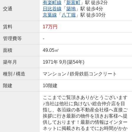
有楽町線
「
新富町
」駅 徒歩2分
交通
日比谷線
「
築地
」駅 徒歩4分
京葉線
「
八丁堀
」駅 徒歩10分
賃料
17万円
管理費等
-
面積
49.05㎡
築年月
1971年 9月(築54年)
種別 / 構造
マンション / 鉄骨鉄筋コンクリート
階建
10階建
ここまでご覧頂きありがとうございます
♪当社は他社に負けない総合仲介店を目
指し、各沿線の各不動産会社様へ直接ご
挨拶に行き最新の物件を頂きお客様へ提
供しております！最新の情報はインター
ネットに掲載されるまでにお時間がかか