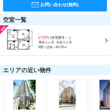
お問い合わせ(無料)
空室一覧
-
17万円
(管理費等：-)
1ヶ月
1ヶ月
敷金
礼金
5階
49.05㎡
2DK
エリアの近い物件