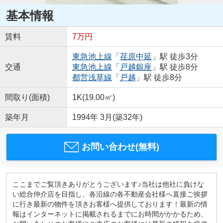
基本情報
賃料
7万円
東急池上線
「
荏原中延
」駅 徒歩3分
交通
東急池上線
「
戸越銀座
」駅 徒歩8分
都営浅草線
「
戸越
」駅 徒歩8分
間取り(面積)
1K(19.00㎡)
築年月
1994年 3月(築32年)
お問い合わせ(無料)
ここまでご覧頂きありがとうございます♪当社は他社に負けな
い総合仲介店を目指し、各沿線の各不動産会社様へ直接ご挨拶
に行き最新の物件を頂きお客様へ提供しております！最新の情
報はインターネットに掲載されるまでにお時間がかかるため、