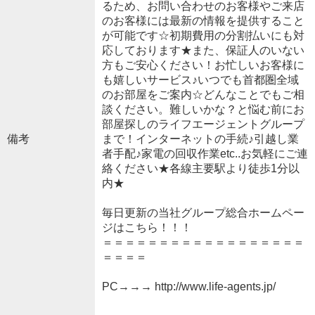
るため、お問い合わせのお客様やご来店
のお客様には最新の情報を提供すること
が可能です☆初期費用の分割払いにも対
応しております★また、保証人のいない
方もご安心ください！お忙しいお客様に
も嬉しいサービス♪いつでも首都圏全域
のお部屋をご案内☆どんなことでもご相
談ください。難しいかな？と悩む前にお
部屋探しのライフエージェントグループ
備考
まで！インターネットの手続♪引越し業
者手配♪家電の回収作業etc..お気軽にご連
絡ください★各線主要駅より徒歩1分以
内★
毎日更新の当社グループ総合ホームペー
ジはこちら！！！
＝＝＝＝＝＝＝＝＝＝＝＝＝＝＝＝＝＝
＝＝＝＝
PC→→→ http://www.life-agents.jp/