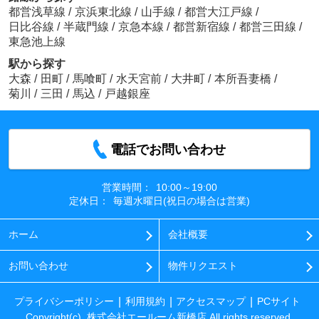
都営浅草線
/
京浜東北線
/
山手線
/
都営大江戸線
/
日比谷線
/
半蔵門線
/
京急本線
/
都営新宿線
/
都営三田線
/
東急池上線
駅から探す
大森
/
田町
/
馬喰町
/
水天宮前
/
大井町
/
本所吾妻橋
/
菊川
/
三田
/
馬込
/
戸越銀座
電話でお問い合わせ
営業時間：
10:00～19:00
定休日：
毎週水曜日(祝日の場合は営業)
ホーム
会社概要
お問い合わせ
物件リクエスト
プライバシーポリシー
利用規約
アクセスマップ
PCサイト
Copyright(c) 株式会社エールーム新橋店 All rights reserved.