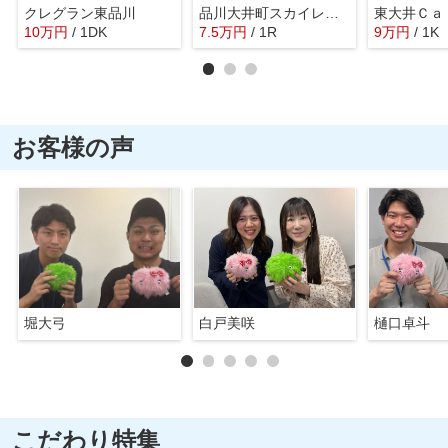
クレグラン東品川
品川大井町スカイレジテル
10
万
円
/ 1DK
7.5
万
円
/ 1R
9
万
円
/ 1K
お客様の声
堀大弓
白戸美咲
樋口卓斗
こだわり特集