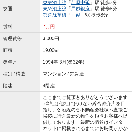
東急池上線
「
荏原中延
」駅 徒歩3分
交通
東急池上線
「
戸越銀座
」駅 徒歩8分
都営浅草線
「
戸越
」駅 徒歩8分
賃料
7万円
管理費等
3,000円
面積
19.00㎡
築年月
1994年 3月(築32年)
種別 / 構造
マンション / 鉄骨造
階建
4階建
ここまでご覧頂きありがとうございます
♪当社は他社に負けない総合仲介店を目
指し、各沿線の各不動産会社様へ直接ご
挨拶に行き最新の物件を頂きお客様へ提
供しております！最新の情報はインター
ネットに掲載されるまでにお時間がかか