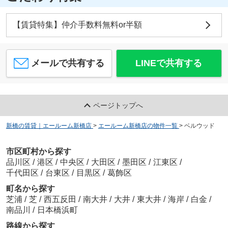
【賃貸特集】仲介手数料無料or半額
メールで共有する
LINEで共有する
ページトップへ
新橋の賃貸｜エールーム新橋店
>
エールーム新橋店の物件一覧
>
ベルウッド
市区町村から探す
品川区
/
港区
/
中央区
/
大田区
/
墨田区
/
江東区
/
千代田区
/
台東区
/
目黒区
/
葛飾区
町名から探す
芝浦
/
芝
/
西五反田
/
南大井
/
大井
/
東大井
/
海岸
/
白金
/
南品川
/
日本橋浜町
路線から探す