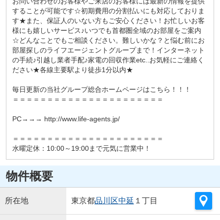
お問い合わせのお客様やご来店のお客様には最新の情報を提供
することが可能です☆初期費用の分割払いにも対応しておりま
す★また、保証人のいない方もご安心ください！お忙しいお客
様にも嬉しいサービス♪いつでも首都圏全域のお部屋をご案内
☆どんなことでもご相談ください。難しいかな？と悩む前にお
部屋探しのライフエージェントグループまで！インターネット
の手続♪引越し業者手配♪家電の回収作業etc..お気軽にご連絡く
ださい★各線主要駅より徒歩1分以内★
毎日更新の当社グループ総合ホームページはこちら！！！
＝＝＝＝＝＝＝＝＝＝＝＝＝＝＝＝＝＝＝＝＝＝
PC→→→ http://www.life-agents.jp/
＝＝＝＝＝＝＝＝＝＝＝＝＝＝＝＝＝＝＝＝＝＝
水曜定休：10:00～19:00まで元気に営業中！
物件概要
所在地
東京都
品川区
中延
１丁目