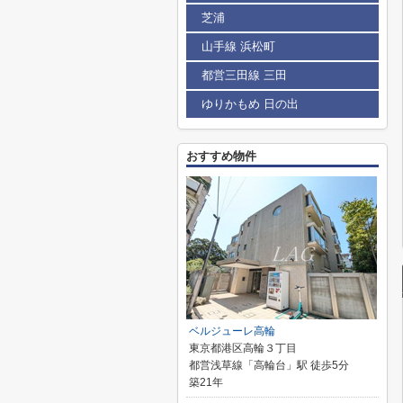
芝浦
山手線 浜松町
都営三田線 三田
ゆりかもめ 日の出
おすすめ物件
ベルジューレ高輪
東京都港区高輪３丁目
都営浅草線「高輪台」駅 徒歩5分
築21年