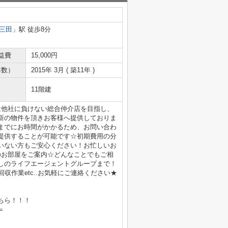
三田
」駅 徒歩8分
益費
15,000円
年数）
2015年 3月 ( 築11年 )
11階建
は他社に負けない総合仲介店を目指し、
新の物件を頂きお客様へ提供しておりま
までにお時間がかかるため、お問い合わ
提供することが可能です☆初期費用の分
いない方もご安心ください！お忙しいお
のお部屋をご案内☆どんなことでもご相
しのライフエージェントグループまで！
収作業etc..お気軽にご連絡ください★
ちら！！！
＝