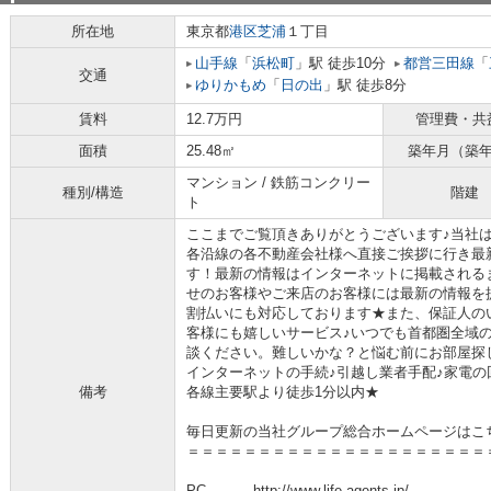
所在地
東京都
港区
芝浦
１丁目
山手線
「
浜松町
」駅 徒歩10分
都営三田線
「
交通
ゆりかもめ
「
日の出
」駅 徒歩8分
賃料
12.7万円
管理費・共
面積
25.48㎡
築年月（築
マンション / 鉄筋コンクリー
種別/構造
階建
ト
ここまでご覧頂きありがとうございます♪当社
各沿線の各不動産会社様へ直接ご挨拶に行き最
す！最新の情報はインターネットに掲載される
せのお客様やご来店のお客様には最新の情報を
割払いにも対応しております★また、保証人の
客様にも嬉しいサービス♪いつでも首都圏全域
談ください。難しいかな？と悩む前にお部屋探
インターネットの手続♪引越し業者手配♪家電の回
備考
各線主要駅より徒歩1分以内★
毎日更新の当社グループ総合ホームページはこ
＝＝＝＝＝＝＝＝＝＝＝＝＝＝＝＝＝＝＝＝＝
PC→→→ http://www.life-agents.jp/