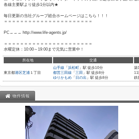
各線主要駅より徒歩1分以内★
毎日更新の当社グループ総合ホームページはこちら！！！
＝＝＝＝＝＝＝＝＝＝＝＝＝＝＝＝＝＝＝＝＝＝
PC→→→ http://www.life-agents.jp/
＝＝＝＝＝＝＝＝＝＝＝＝＝＝＝＝＝＝＝＝＝＝
水曜定休：10:00～19:00まで元気に営業中！
所在地
交通
山手線
「
浜松町
」駅 徒歩10分
築
東京都
港区
芝浦
１丁目
都営三田線
「
三田
」駅 徒歩8分
1
ゆりかもめ
「
日の出
」駅 徒歩8分
鉄
物件情報