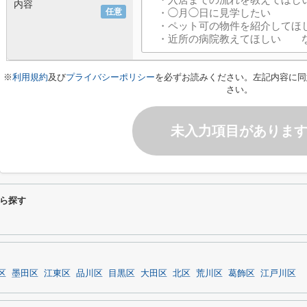
内容
任意
※
利用規約
及び
プライバシーポリシー
を必ずお読みください。左記内容に同
さい。
未入力項目がありま
ら探す
区
墨田区
江東区
品川区
目黒区
大田区
北区
荒川区
葛飾区
江戸川区