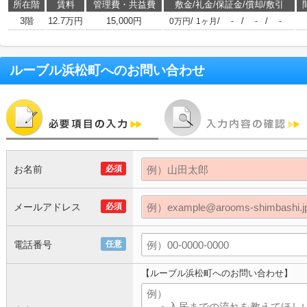
所在階
賃料
管理費・共益費
敷金/礼金/保証金/償却/敷引
3階
12.7万円
15,000円
/
/
/
/
0万円
1ヶ月
-
-
-
ルーブル浜松町
へのお問い合わせ
お名前
必須
メールアドレス
必須
電話番号
任意
【ルーブル浜松町へのお問い合わせ】