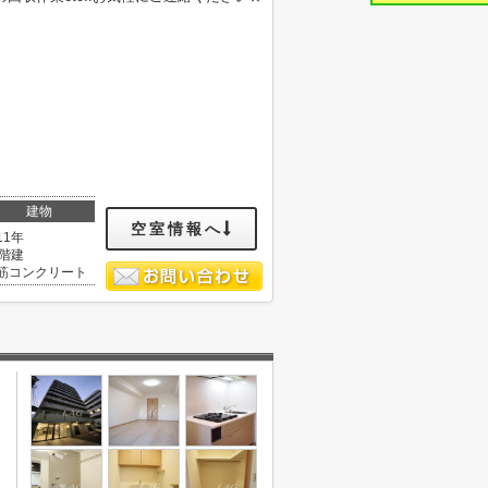
建物
空室情報へ
11年
1階建
筋コンクリート