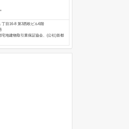
＝
丁目16-8 第3西欧ビル6階
号
都宅地建物取引業保証協会、(公社)首都