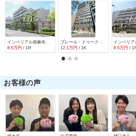
インペリアル南麻布サテライト
プレール・ドゥーク芝浦
8.5
万
円
/ 1R
12.1
万
円
/ 1K
8.5
万
円
/ 1
お客様の声
堀大弓
白戸美咲
樋口卓斗