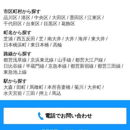
市区町村から探す
品川区
/
港区
/
中央区
/
大田区
/
墨田区
/
江東区
/
千代田区
/
台東区
/
目黒区
/
葛飾区
町名から探す
芝浦
/
西五反田
/
芝
/
南大井
/
大井
/
海岸
/
東大井
/
日本橋浜町
/
東日本橋
/
高輪
路線から探す
都営浅草線
/
京浜東北線
/
山手線
/
都営大江戸線
/
日比谷線
/
半蔵門線
/
京急本線
/
都営新宿線
/
都営三田線
/
東急池上線
駅から探す
大森
/
田町
/
馬喰町
/
本所吾妻橋
/
菊川
/
大井町
/
水天宮前
/
三田
/
押上
/
馬込
電話でお問い合わせ