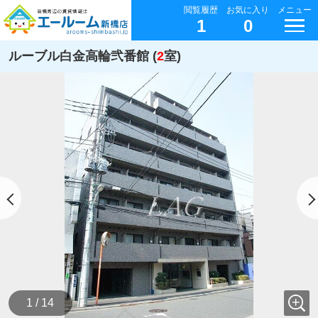
閲覧履歴
お気に入り
メニュー
1
0
ルーブル白金高輪弐番館 (
2
室)
1 / 14