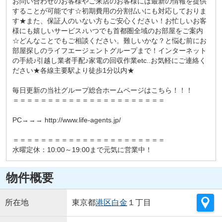
お問い合わせのお客様やご来店のお客様には最新の情報を提供
することが可能です☆初期費用の分割払いにも対応しておりま
す★また、保証人のいない方もご安心ください！お忙しいお客
様にも嬉しいサービス♪いつでも首都圏全域のお部屋をご案内
☆どんなことでもご相談ください。難しいかな？と悩む前にお
部屋探しのライフエージェントグループまで！インターネット
の手続♪引越し業者手配♪家電の回収作業etc..お気軽にご連絡く
ださい★各線主要駅より徒歩1分以内★
毎日更新の当社グループ総合ホームページはこちら！！！
＝＝＝＝＝＝＝＝＝＝＝＝＝＝＝＝＝＝＝＝＝＝
PC→→→ http://www.life-agents.jp/
＝＝＝＝＝＝＝＝＝＝＝＝＝＝＝＝＝＝＝＝＝＝
水曜定休：10:00～19:00まで元気に営業中！
物件概要
所在地
東京都
港区
白金
１丁目