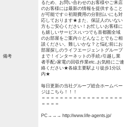
るため、お問い合わせのお客様やご来店
のお客様には最新の情報を提供すること
が可能です☆初期費用の分割払いにも対
応しております★また、保証人のいない
方もご安心ください！お忙しいお客様に
も嬉しいサービス♪いつでも首都圏全域
のお部屋をご案内☆どんなことでもご相
談ください。難しいかな？と悩む前にお
部屋探しのライフエージェントグループ
備考
まで！インターネットの手続♪引越し業
者手配♪家電の回収作業etc..お気軽にご連
絡ください★各線主要駅より徒歩1分以
内★
毎日更新の当社グループ総合ホームペー
ジはこちら！！！
＝＝＝＝＝＝＝＝＝＝＝＝＝＝＝＝＝＝
＝＝＝＝
PC→→→ http://www.life-agents.jp/