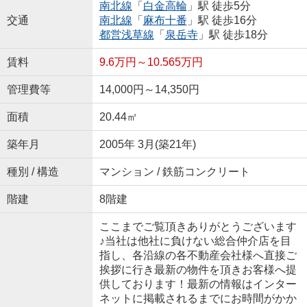
南北線
「
白金高輪
」駅 徒歩5分
交通
南北線
「
麻布十番
」駅 徒歩16分
都営浅草線
「
泉岳寺
」駅 徒歩18分
賃料
9.6万円～10.565万円
管理費等
14,000円～14,350円
面積
20.44㎡
築年月
2005年 3月(築21年)
種別 / 構造
マンション / 鉄筋コンクリート
階建
8階建
ここまでご覧頂きありがとうございます
♪当社は他社に負けない総合仲介店を目
指し、各沿線の各不動産会社様へ直接ご
挨拶に行き最新の物件を頂きお客様へ提
供しております！最新の情報はインター
ネットに掲載されるまでにお時間がかか