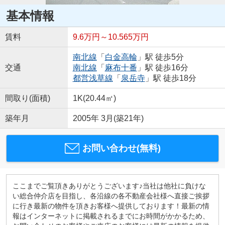
基本情報
賃料
9.6万円～10.565万円
南北線
「
白金高輪
」駅 徒歩5分
交通
南北線
「
麻布十番
」駅 徒歩16分
都営浅草線
「
泉岳寺
」駅 徒歩18分
間取り(面積)
1K(20.44㎡)
築年月
2005年 3月(築21年)
お問い合わせ(無料)
ここまでご覧頂きありがとうございます♪当社は他社に負けな
い総合仲介店を目指し、各沿線の各不動産会社様へ直接ご挨拶
に行き最新の物件を頂きお客様へ提供しております！最新の情
報はインターネットに掲載されるまでにお時間がかかるため、