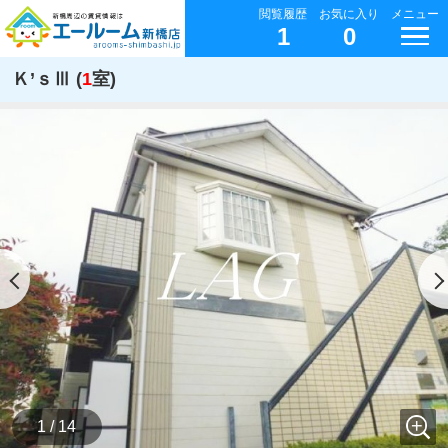
閲覧履歴
お気に入り
メニュー
1
0
Ｋ’ｓⅢ (
1
室)
1 / 14