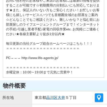
お問い合わせのお客様やご来店のお客様には最新の情報を提供
することが可能です☆初期費用の分割払いにも対応しておりま
す★また、保証人のいない方もご安心ください！お忙しいお客
様にも嬉しいサービス♪いつでも首都圏全域のお部屋をご案内
☆どんなことでもご相談ください。難しいかな？と悩む前にお
部屋探しのライフエージェントグループまで！インターネット
の手続♪引越し業者手配♪家電の回収作業etc..お気軽にご連絡く
ださい★各線主要駅より徒歩1分以内★
毎日更新の当社グループ総合ホームページはこちら！！！
＝＝＝＝＝＝＝＝＝＝＝＝＝＝＝＝＝＝＝＝＝＝
PC→→→ http://www.life-agents.jp/
＝＝＝＝＝＝＝＝＝＝＝＝＝＝＝＝＝＝＝＝＝＝
水曜定休：10:00～19:00まで元気に営業中！
物件概要
所在地
東京都
品川区
大井
５丁目