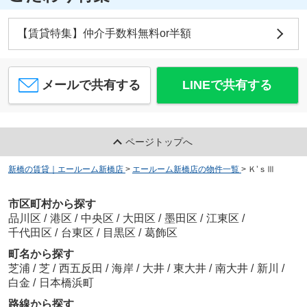
【賃貸特集】仲介手数料無料or半額
メールで共有する
LINEで共有する
ページトップへ
新橋の賃貸｜エールーム新橋店
>
エールーム新橋店の物件一覧
>
Ｋ’ｓⅢ
市区町村から探す
品川区
/
港区
/
中央区
/
大田区
/
墨田区
/
江東区
/
千代田区
/
台東区
/
目黒区
/
葛飾区
町名から探す
芝浦
/
芝
/
西五反田
/
海岸
/
大井
/
東大井
/
南大井
/
新川
/
白金
/
日本橋浜町
路線から探す