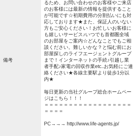
るため、お問い合わせのお客様やご来店
のお客様には最新の情報を提供すること
が可能です☆初期費用の分割払いにも対
応しております★また、保証人のいない
方もご安心ください！お忙しいお客様に
も嬉しいサービス♪いつでも首都圏全域
のお部屋をご案内☆どんなことでもご相
談ください。難しいかな？と悩む前にお
部屋探しのライフエージェントグループ
備考
まで！インターネットの手続♪引越し業
者手配♪家電の回収作業etc..お気軽にご連
絡ください★各線主要駅より徒歩1分以
内★
毎日更新の当社グループ総合ホームペー
ジはこちら！！！
＝＝＝＝＝＝＝＝＝＝＝＝＝＝＝＝＝＝
＝＝＝＝
PC→→→ http://www.life-agents.jp/