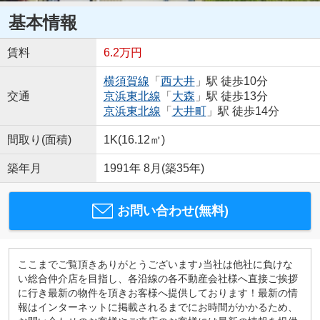
基本情報
賃料
6.2万円
横須賀線
「
西大井
」駅 徒歩10分
交通
京浜東北線
「
大森
」駅 徒歩13分
京浜東北線
「
大井町
」駅 徒歩14分
間取り(面積)
1K(16.12㎡)
築年月
1991年 8月(築35年)
お問い合わせ(無料)
ここまでご覧頂きありがとうございます♪当社は他社に負けな
い総合仲介店を目指し、各沿線の各不動産会社様へ直接ご挨拶
に行き最新の物件を頂きお客様へ提供しております！最新の情
報はインターネットに掲載されるまでにお時間がかかるため、