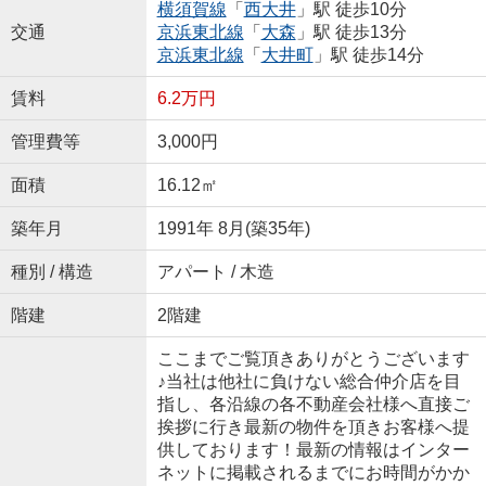
横須賀線
「
西大井
」駅 徒歩10分
交通
京浜東北線
「
大森
」駅 徒歩13分
京浜東北線
「
大井町
」駅 徒歩14分
賃料
6.2万円
管理費等
3,000円
面積
16.12㎡
築年月
1991年 8月(築35年)
種別 / 構造
アパート / 木造
階建
2階建
ここまでご覧頂きありがとうございます
♪当社は他社に負けない総合仲介店を目
指し、各沿線の各不動産会社様へ直接ご
挨拶に行き最新の物件を頂きお客様へ提
供しております！最新の情報はインター
ネットに掲載されるまでにお時間がかか