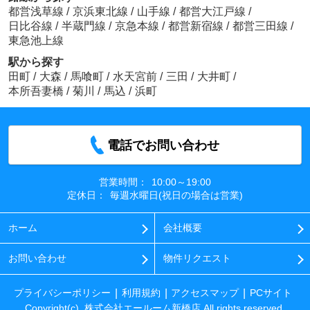
都営浅草線
/
京浜東北線
/
山手線
/
都営大江戸線
/
日比谷線
/
半蔵門線
/
京急本線
/
都営新宿線
/
都営三田線
/
東急池上線
駅から探す
田町
/
大森
/
馬喰町
/
水天宮前
/
三田
/
大井町
/
本所吾妻橋
/
菊川
/
馬込
/
浜町
電話でお問い合わせ
営業時間：
10:00～19:00
定休日：
毎週水曜日(祝日の場合は営業)
ホーム
会社概要
お問い合わせ
物件リクエスト
プライバシーポリシー
利用規約
アクセスマップ
PCサイト
Copyright(c) 株式会社エールーム新橋店 All rights reserved.