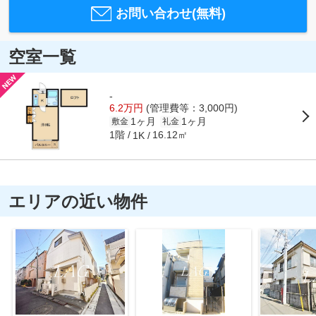
お問い合わせ(無料)
空室一覧
-
6.2万円
(管理費等：3,000円)
1ヶ月
1ヶ月
敷金
礼金
1階
16.12㎡
1K
エリアの近い物件