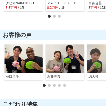
クヒオNAKANOBU
Ｖｅｎｔ ｄｅ Ｂｏｎｈｅｕｒ ヴァンドボヌール
白百合荘
8.3
万
円
/ 1R
8.3
万
円
/ 1K
8
万
円
/ 1D
お客様の声
樋口卓斗
近藤美喜
堀大弓
こだわり特集