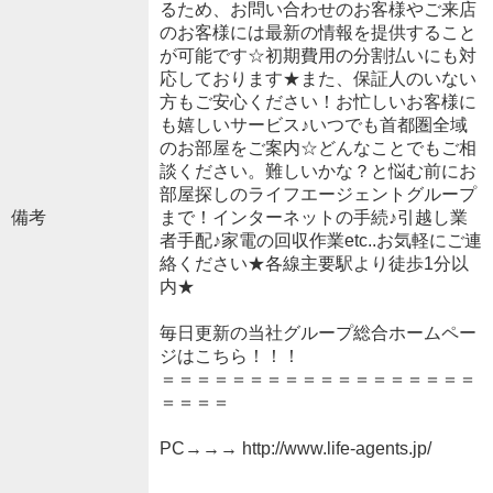
るため、お問い合わせのお客様やご来店
のお客様には最新の情報を提供すること
が可能です☆初期費用の分割払いにも対
応しております★また、保証人のいない
方もご安心ください！お忙しいお客様に
も嬉しいサービス♪いつでも首都圏全域
のお部屋をご案内☆どんなことでもご相
談ください。難しいかな？と悩む前にお
部屋探しのライフエージェントグループ
備考
まで！インターネットの手続♪引越し業
者手配♪家電の回収作業etc..お気軽にご連
絡ください★各線主要駅より徒歩1分以
内★
毎日更新の当社グループ総合ホームペー
ジはこちら！！！
＝＝＝＝＝＝＝＝＝＝＝＝＝＝＝＝＝＝
＝＝＝＝
PC→→→ http://www.life-agents.jp/