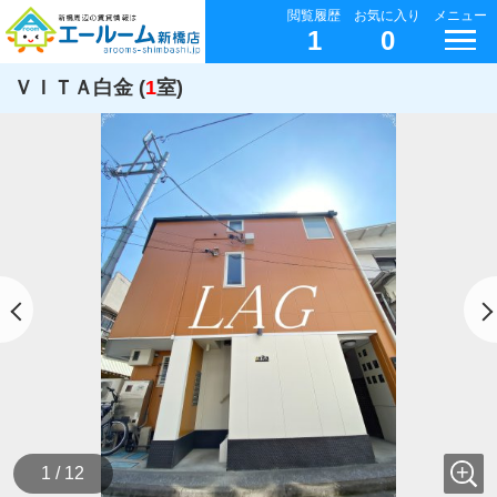
閲覧履歴
お気に入り
メニュー
1
0
ＶＩＴＡ白金 (
1
室)
1 / 12