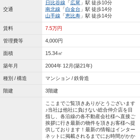
日比谷線
「
広尾
」駅 徒歩10分
交通
南北線
「
白金台
」駅 徒歩14分
山手線
「
恵比寿
」駅 徒歩14分
賃料
7.5万円
管理費等
4,000円
面積
15.34㎡
築年月
2004年 12月(築21年)
種別 / 構造
マンション / 鉄骨造
階建
3階建
ここまでご覧頂きありがとうございます
♪当社は他社に負けない総合仲介店を目
指し、各沿線の各不動産会社様へ直接ご
挨拶に行き最新の物件を頂きお客様へ提
供しております！最新の情報はインター
ネットに掲載されるまでにお時間がかか