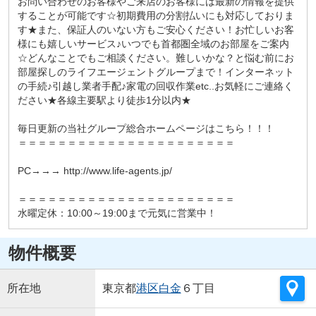
お問い合わせのお客様やご来店のお客様には最新の情報を提供
することが可能です☆初期費用の分割払いにも対応しておりま
す★また、保証人のいない方もご安心ください！お忙しいお客
様にも嬉しいサービス♪いつでも首都圏全域のお部屋をご案内
☆どんなことでもご相談ください。難しいかな？と悩む前にお
部屋探しのライフエージェントグループまで！インターネット
の手続♪引越し業者手配♪家電の回収作業etc..お気軽にご連絡く
ださい★各線主要駅より徒歩1分以内★
毎日更新の当社グループ総合ホームページはこちら！！！
＝＝＝＝＝＝＝＝＝＝＝＝＝＝＝＝＝＝＝＝＝＝
PC→→→ http://www.life-agents.jp/
＝＝＝＝＝＝＝＝＝＝＝＝＝＝＝＝＝＝＝＝＝＝
水曜定休：10:00～19:00まで元気に営業中！
物件概要
所在地
東京都
港区
白金
６丁目