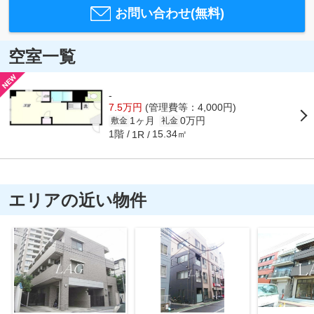
お問い合わせ(無料)
空室一覧
-
7.5万円
(管理費等：4,000円)
1ヶ月
0万円
敷金
礼金
1階
15.34㎡
1R
エリアの近い物件