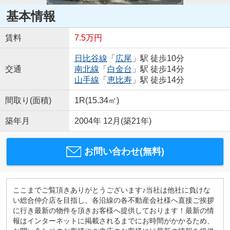
基本情報
賃料
7.5万円
日比谷線
「
広尾
」駅 徒歩10分
交通
南北線
「
白金台
」駅 徒歩14分
山手線
「
恵比寿
」駅 徒歩14分
間取り(面積)
1R(15.34㎡)
築年月
2004年 12月(築21年)
お問い合わせ(無料)
ここまでご覧頂きありがとうございます♪当社は他社に負けな
い総合仲介店を目指し、各沿線の各不動産会社様へ直接ご挨拶
に行き最新の物件を頂きお客様へ提供しております！最新の情
報はインターネットに掲載されるまでにお時間がかかるため、