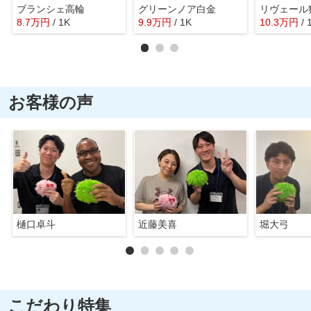
ブランシェ高輪
グリーンノア白金
リヴェール
8.7
万
円
/ 1K
9.9
万
円
/ 1K
10.3
万
円
/ 
お客様の声
樋口卓斗
近藤美喜
堀大弓
こだわり特集