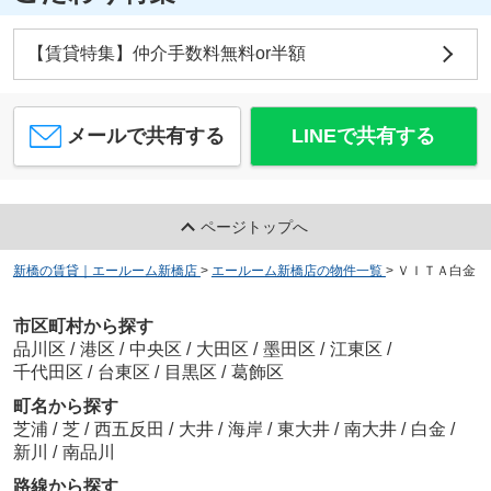
【賃貸特集】仲介手数料無料or半額
メールで共有する
LINEで共有する
ページトップへ
新橋の賃貸｜エールーム新橋店
>
エールーム新橋店の物件一覧
>
ＶＩＴＡ白金
市区町村から探す
品川区
/
港区
/
中央区
/
大田区
/
墨田区
/
江東区
/
千代田区
/
台東区
/
目黒区
/
葛飾区
町名から探す
芝浦
/
芝
/
西五反田
/
大井
/
海岸
/
東大井
/
南大井
/
白金
/
新川
/
南品川
路線から探す