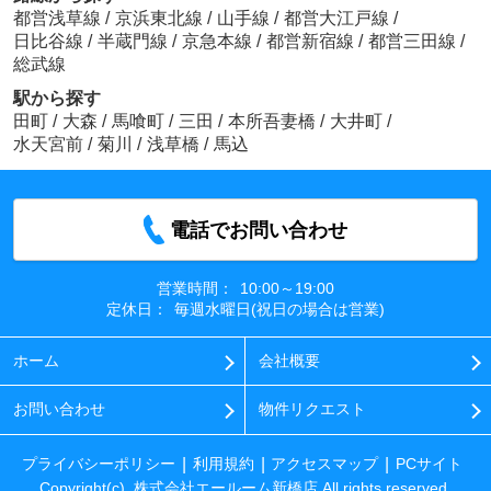
都営浅草線
/
京浜東北線
/
山手線
/
都営大江戸線
/
日比谷線
/
半蔵門線
/
京急本線
/
都営新宿線
/
都営三田線
/
総武線
駅から探す
田町
/
大森
/
馬喰町
/
三田
/
本所吾妻橋
/
大井町
/
水天宮前
/
菊川
/
浅草橋
/
馬込
電話でお問い合わせ
営業時間：
10:00～19:00
定休日：
毎週水曜日(祝日の場合は営業)
ホーム
会社概要
お問い合わせ
物件リクエスト
プライバシーポリシー
利用規約
アクセスマップ
PCサイト
Copyright(c) 株式会社エールーム新橋店 All rights reserved.