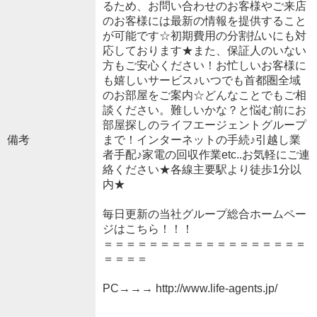
るため、お問い合わせのお客様やご来店
のお客様には最新の情報を提供すること
が可能です☆初期費用の分割払いにも対
応しております★また、保証人のいない
方もご安心ください！お忙しいお客様に
も嬉しいサービス♪いつでも首都圏全域
のお部屋をご案内☆どんなことでもご相
談ください。難しいかな？と悩む前にお
部屋探しのライフエージェントグループ
備考
まで！インターネットの手続♪引越し業
者手配♪家電の回収作業etc..お気軽にご連
絡ください★各線主要駅より徒歩1分以
内★
毎日更新の当社グループ総合ホームペー
ジはこちら！！！
＝＝＝＝＝＝＝＝＝＝＝＝＝＝＝＝＝＝
＝＝＝＝
PC→→→ http://www.life-agents.jp/