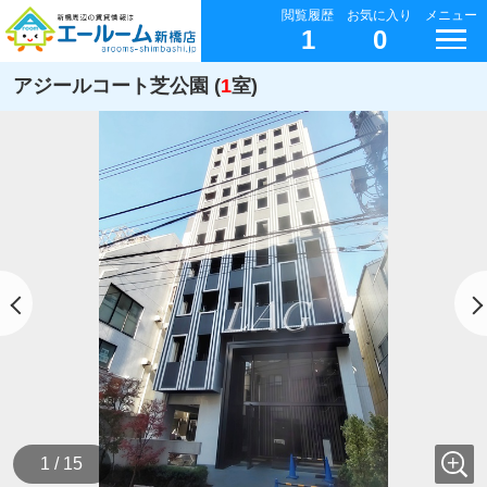
閲覧履歴
お気に入り
メニュー
1
0
アジールコート芝公園 (
1
室)
1 / 15