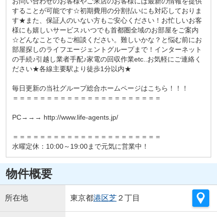
お問い合わせのお客様やご来店のお客様には最新の情報を提供
することが可能です☆初期費用の分割払いにも対応しておりま
す★また、保証人のいない方もご安心ください！お忙しいお客
様にも嬉しいサービス♪いつでも首都圏全域のお部屋をご案内
☆どんなことでもご相談ください。難しいかな？と悩む前にお
部屋探しのライフエージェントグループまで！インターネット
の手続♪引越し業者手配♪家電の回収作業etc..お気軽にご連絡く
ださい★各線主要駅より徒歩1分以内★
毎日更新の当社グループ総合ホームページはこちら！！！
＝＝＝＝＝＝＝＝＝＝＝＝＝＝＝＝＝＝＝＝＝＝
PC→→→ http://www.life-agents.jp/
＝＝＝＝＝＝＝＝＝＝＝＝＝＝＝＝＝＝＝＝＝＝
水曜定休：10:00～19:00まで元気に営業中！
物件概要
所在地
東京都
港区
芝
２丁目