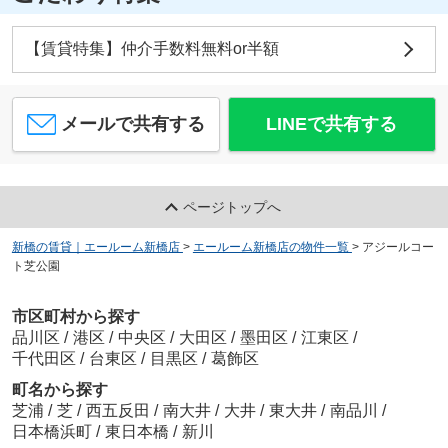
【賃貸特集】仲介手数料無料or半額
メールで共有する
LINEで共有する
ページトップへ
新橋の賃貸｜エールーム新橋店
>
エールーム新橋店の物件一覧
>
アジールコー
ト芝公園
市区町村から探す
品川区
/
港区
/
中央区
/
大田区
/
墨田区
/
江東区
/
千代田区
/
台東区
/
目黒区
/
葛飾区
町名から探す
芝浦
/
芝
/
西五反田
/
南大井
/
大井
/
東大井
/
南品川
/
日本橋浜町
/
東日本橋
/
新川