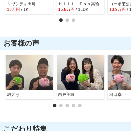
リヴシティ田町
Ｈｉｌｌ Ｔｏｐ高輪
コーポ芝公
13
万
円
/ 1K
15.5
万
円
/ 1LDK
13.9
万
円
/ 
お客様の声
堀大弓
白戸美咲
樋口卓斗
こだわり特集