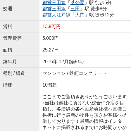
都営三田線
「
芝公園
」駅 徒歩5分
交通
都営三田線
「
三田
」駅 徒歩8分
都営大江戸線
「
大門
」駅 徒歩12分
賃料
13.9万円
管理費等
5,000円
面積
25.27㎡
築年月
2016年 12月(築9年)
種別 / 構造
マンション / 鉄筋コンクリート
階建
10階建
ここまでご覧頂きありがとうございます
♪当社は他社に負けない総合仲介店を目
指し、各沿線の各不動産会社様へ直接ご
挨拶に行き最新の物件を頂きお客様へ提
供しております！最新の情報はインター
ネットに掲載されるまでにお時間がかか