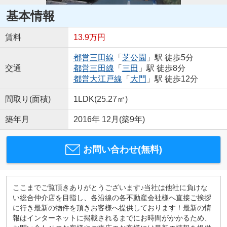
基本情報
賃料
13.9万円
都営三田線
「
芝公園
」駅 徒歩5分
交通
都営三田線
「
三田
」駅 徒歩8分
都営大江戸線
「
大門
」駅 徒歩12分
間取り(面積)
1LDK(25.27㎡)
築年月
2016年 12月(築9年)
お問い合わせ(無料)
ここまでご覧頂きありがとうございます♪当社は他社に負けな
い総合仲介店を目指し、各沿線の各不動産会社様へ直接ご挨拶
に行き最新の物件を頂きお客様へ提供しております！最新の情
報はインターネットに掲載されるまでにお時間がかかるため、