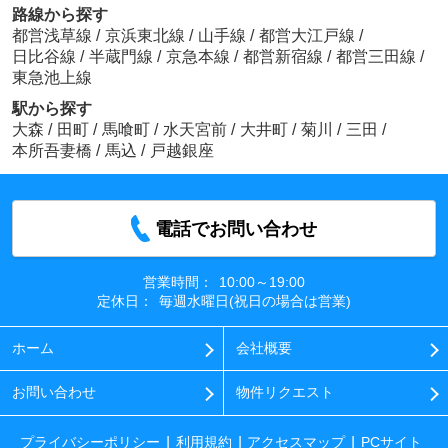
路線から探す
都営浅草線
/
京浜東北線
/
山手線
/
都営大江戸線
/
日比谷線
/
半蔵門線
/
京急本線
/
都営新宿線
/
都営三田線
/
東急池上線
駅から探す
大森
/
田町
/
馬喰町
/
水天宮前
/
大井町
/
菊川
/
三田
/
本所吾妻橋
/
馬込
/
戸越銀座
電話でお問い合わせ
営業時間：
10:00～19:00
定休日：
毎週水曜日(祝日の場合は営業)
ホーム
会社概要
お問い合わせ
物件リクエスト
プライバシーポリシー
利用規約
アクセスマップ
PCサイト