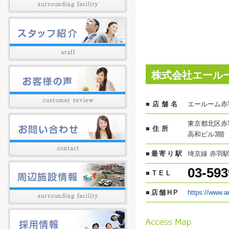
株式会社エール
■店舗名
エールーム赤
東京都北区赤羽
■住所
高和ビル3階
■最寄り駅
埼京線 赤羽駅
03-593
■TEL
■店舗HP
https://www.a