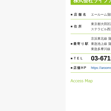
株式会社ライフ
■店舗名
エールーム蒲
東京都大田区
■住所
ステラビル西
京浜東北線 蒲
■最寄り駅
東急池上線 蒲
東急多摩川線 
03-671
■TEL
■店舗HP
https://aroom