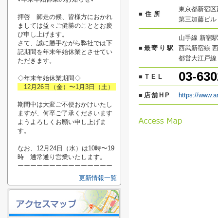
東京都新宿区
■住所
拝啓 師走の候、皆様方におかれ
第三加藤ビル 
ましては益々ご健勝のこととお慶
び申し上げます。
山手線 新宿駅
さて、誠に勝手ながら弊社では下
■最寄り駅
西武新宿線 西
記期間を年末年始休業とさせてい
都営大江戸線
ただきます。
03-630
■TEL
◇年末年始休業期間◇
12月26日（金）〜1月3日（土）
■店舗HP
https://www.a
期間中は大変ご不便おかけいたし
ますが、何卒ご了承くださいます
ようよろしくお願い申し上げま
す。
なお、12月24日（水）は10時〜19
時 通常通り営業いたします。
ーーーーーーーーーーーーーーー
更新情報一覧