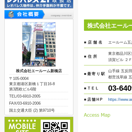
株式会社エール
■店舗名
エールーム五
東京都品川区
■住所
須賀ビル ２
株式会社エールーム新橋店
山手線 五反田
■最寄り駅
都営浅草線 五
〒105-0004
東京都港区新橋１丁目16-8
03-640
■TEL
第3西欧ビル6階
TEL/03-6910-2005
■店舗HP
https://www.a
FAX/03-6910-2006
国土交通大臣 (2) 第9710号