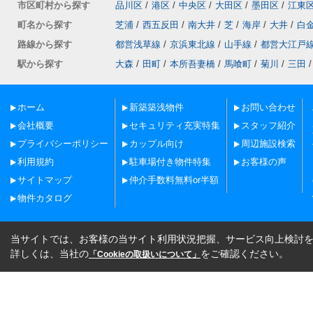
市区町村から探す
品川区
/
港区
/
中央区
/
大田区
/
墨田区
/
江東
町名から探す
芝浦
/
西五反田
/
南大井
/
芝
/
海岸
/
大井
/
白
路線から探す
都営浅草線
/
京浜東北線
/
山手線
/
都営大江戸
駅から探す
大森
/
田町
/
本所吾妻橋
/
馬喰町
/
菊川
/
三田
/
ホーム
新築築浅物件
お問い合わせ
会社概要
セキュリティ充実特集
スタッフ紹介
プライバシーポリシー
カップル向け
周辺施設検索
利用規約
駐車場付き物件特集
お客様の声
サイトマップ
仲介手数料無料or半額
物件カタログ
当サイトでは、お客様の当サイト利用状況把握、サービス向上検討を目
詳しくは、当社の
をご確認ください。
「Cookieの取扱いについて」