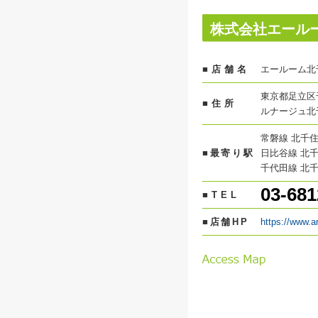
株式会社エール
■店舗名
エールーム北
東京都足立区千
■住所
ルナージュ北
常磐線 北千住
■最寄り駅
日比谷線 北千
千代田線 北千
03-681
■TEL
■店舗HP
https://www.a