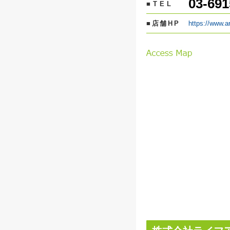
03-691
■TEL
■店舗HP
https://www.a