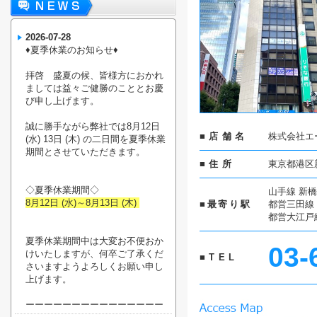
2026-07-28
♦︎夏季休業のお知らせ♦︎
拝啓 盛夏の候、皆様方におかれ
ましては益々ご健勝のこととお慶
び申し上げます。
誠に勝手ながら弊社では8月12日
■店舗名
株式会社エ
(水) 13日 (木) の二日間を夏季休業
期間とさせていただきます。
■住所
東京都港区新
◇夏季休業期間◇
山手線 新橋
8月12日 (水)～8月13日 (木)
■最寄り駅
都営三田線 
都営大江戸線
夏季休業期間中は大変お不便おか
03-
けいたしますが、何卒ご了承くだ
■TEL
さいますようよろしくお願い申し
上げます。
ーーーーーーーーーーーーーーー