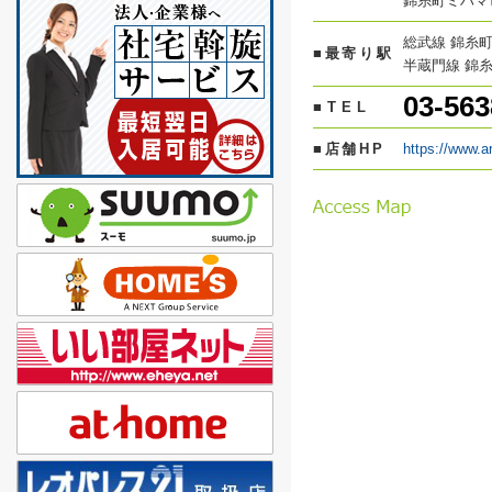
錦糸町ミハマ
総武線 錦糸町
■最寄り駅
半蔵門線 錦糸
03-563
■TEL
■店舗HP
https://www.a