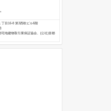
＝
丁目16-8 第3西欧ビル6階
号
都宅地建物取引業保証協会、(公社)首都