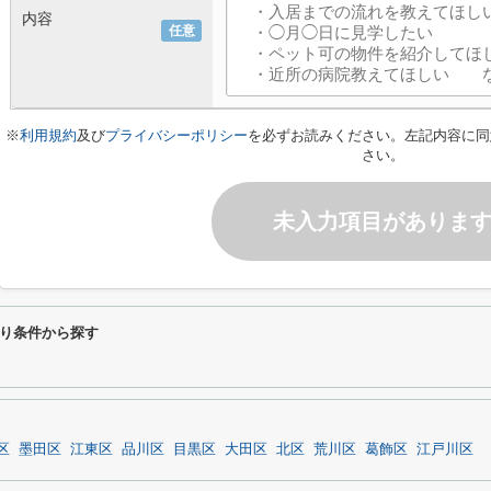
内容
任意
※
利用規約
及び
プライバシーポリシー
を必ずお読みください。左記内容に同
さい。
未入力項目がありま
り条件から探す
区
墨田区
江東区
品川区
目黒区
大田区
北区
荒川区
葛飾区
江戸川区