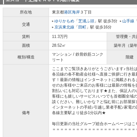
所在地
東京都
港区
海岸
３丁目
ゆりかもめ
「
芝浦ふ頭
」駅 徒歩3分
山手線
交通
京浜東北線
「
田町
」駅 徒歩16分
賃料
11.3万円
管理費・共
面積
28.52㎡
築年月（築
マンション / 鉄骨鉄筋コンク
種別/構造
階建
リート
ここまでご覧頂きありがとうございます♪当社
各沿線の各不動産会社様へ直接ご挨拶に行き最
す！最新の情報はインターネットに掲載される
せのお客様やご来店のお客様には最新の情報を
割払いにも対応しております★また、保証人の
客様にも嬉しいサービス♪いつでも首都圏全域
談ください。難しいかな？と悩む前にお部屋探
インターネットの手続♪引越し業者手配♪家電の回
備考
各線主要駅より徒歩1分以内★
毎日更新の当社グループ総合ホームページはこ
＝＝＝＝＝＝＝＝＝＝＝＝＝＝＝＝＝＝＝＝＝