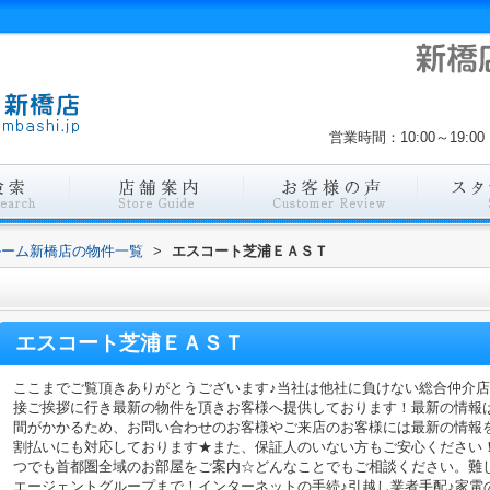
営業時間：10:00～19
ルーム新橋店の物件一覧
>
エスコート芝浦ＥＡＳＴ
エスコート芝浦ＥＡＳＴ
ここまでご覧頂きありがとうございます♪当社は他社に負けない総合仲介
接ご挨拶に行き最新の物件を頂きお客様へ提供しております！最新の情報
間がかかるため、お問い合わせのお客様やご来店のお客様には最新の情報
割払いにも対応しております★また、保証人のいない方もご安心ください
つでも首都圏全域のお部屋をご案内☆どんなことでもご相談ください。難
エージェントグループまで！インターネットの手続♪引越し業者手配♪家電の回