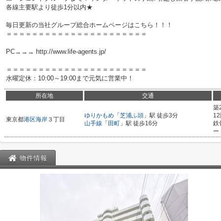
各線主要駅より徒歩1分以内★
毎日更新の当社グループ総合ホームページはこちら！！！
＝＝＝＝＝＝＝＝＝＝＝＝＝＝＝＝＝＝＝＝＝＝
PC→→→ http://www.life-agents.jp/
＝＝＝＝＝＝＝＝＝＝＝＝＝＝＝＝＝＝＝＝＝＝
水曜定休：10:00～19:00まで元気に営業中！
所在地
交通
築
ゆりかもめ
「
芝浦ふ頭
」駅 徒歩3分
1
東京都
港区
海岸
３丁目
山手線
「
田町
」駅 徒歩16分
鉄
ー
物件情報