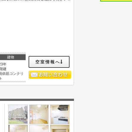
建物
空室情報へ
23年
2階建
骨鉄筋コンクリ
ト