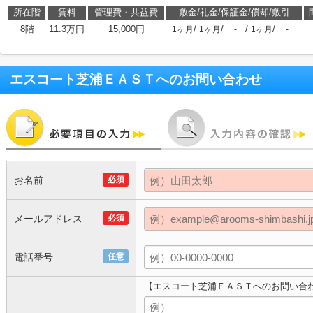
所在階
賃料
管理費・共益費
敷金/礼金/保証金/償却/敷引
8階
11.3万円
15,000円
/
/
/
/
1ヶ月
1ヶ月
-
1ヶ月
-
エスコート芝浦ＥＡＳＴ
へのお問い合わせ
お名前
必須
メールアドレス
必須
電話番号
任意
【エスコート芝浦ＥＡＳＴへのお問い合