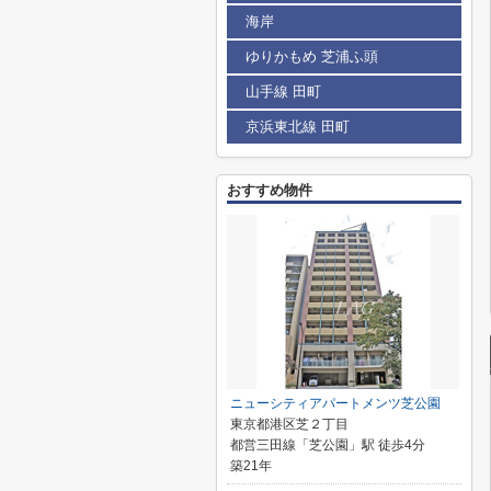
海岸
ゆりかもめ 芝浦ふ頭
山手線 田町
京浜東北線 田町
おすすめ物件
ニューシティアパートメンツ芝公園
東京都港区芝２丁目
都営三田線「芝公園」駅 徒歩4分
築21年