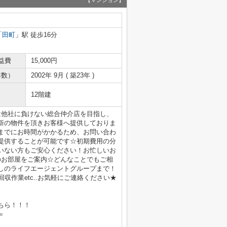
【マンション】
「
田町
」駅 徒歩16分
益費
15,000円
年数）
2002年 9月 ( 築23年 )
12階建
は他社に負けない総合仲介店を目指し、
新の物件を頂きお客様へ提供しておりま
までにお時間がかかるため、お問い合わ
提供することが可能です☆初期費用の分
いない方もご安心ください！お忙しいお
のお部屋をご案内☆どんなことでもご相
しのライフエージェントグループまで！
収作業etc..お気軽にご連絡ください★
ちら！！！
＝