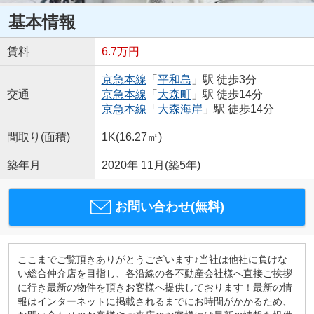
基本情報
賃料
6.7万円
京急本線
「
平和島
」駅 徒歩3分
交通
京急本線
「
大森町
」駅 徒歩14分
京急本線
「
大森海岸
」駅 徒歩14分
間取り(面積)
1K(16.27㎡)
築年月
2020年 11月(築5年)
お問い合わせ(無料)
ここまでご覧頂きありがとうございます♪当社は他社に負けな
い総合仲介店を目指し、各沿線の各不動産会社様へ直接ご挨拶
に行き最新の物件を頂きお客様へ提供しております！最新の情
報はインターネットに掲載されるまでにお時間がかかるため、