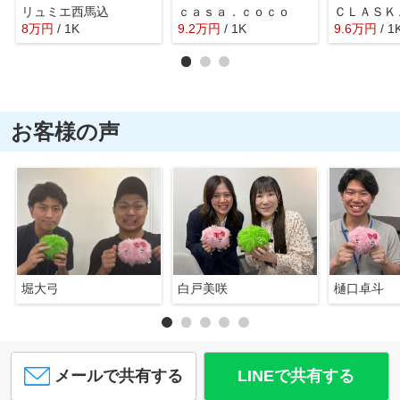
リュミエ西馬込
ｃａｓａ．ｃｏｃｏ
ＣＬＡＳＫ
8
万
円
/ 1K
9.2
万
円
/ 1K
9.6
万
円
/ 1
お客様の声
堀大弓
白戸美咲
樋口卓斗
メールで共有する
LINEで共有する