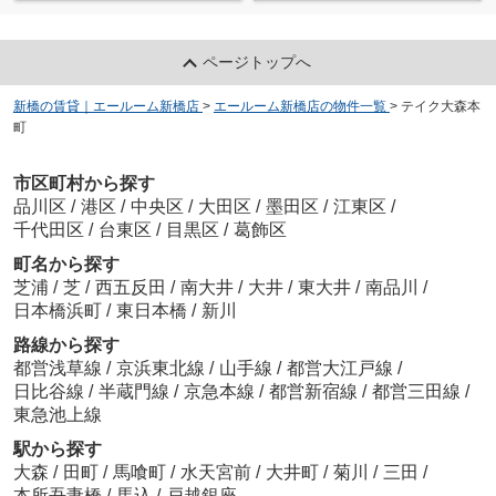
ページトップへ
新橋の賃貸｜エールーム新橋店
>
エールーム新橋店の物件一覧
>
テイク大森本
町
市区町村から探す
品川区
/
港区
/
中央区
/
大田区
/
墨田区
/
江東区
/
千代田区
/
台東区
/
目黒区
/
葛飾区
町名から探す
芝浦
/
芝
/
西五反田
/
南大井
/
大井
/
東大井
/
南品川
/
日本橋浜町
/
東日本橋
/
新川
路線から探す
都営浅草線
/
京浜東北線
/
山手線
/
都営大江戸線
/
日比谷線
/
半蔵門線
/
京急本線
/
都営新宿線
/
都営三田線
/
東急池上線
駅から探す
大森
/
田町
/
馬喰町
/
水天宮前
/
大井町
/
菊川
/
三田
/
本所吾妻橋
/
馬込
/
戸越銀座