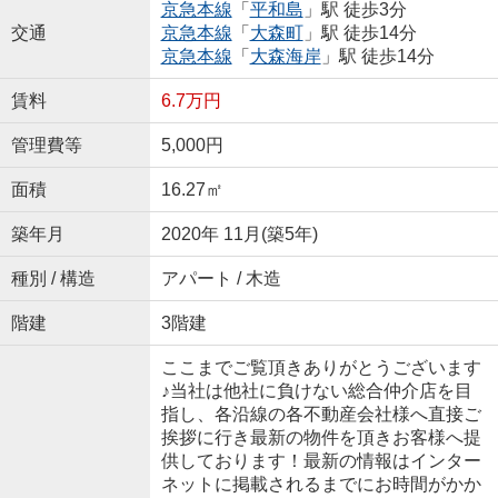
京急本線
「
平和島
」駅 徒歩3分
交通
京急本線
「
大森町
」駅 徒歩14分
京急本線
「
大森海岸
」駅 徒歩14分
賃料
6.7万円
管理費等
5,000円
面積
16.27㎡
築年月
2020年 11月(築5年)
種別 / 構造
アパート / 木造
階建
3階建
ここまでご覧頂きありがとうございます
♪当社は他社に負けない総合仲介店を目
指し、各沿線の各不動産会社様へ直接ご
挨拶に行き最新の物件を頂きお客様へ提
供しております！最新の情報はインター
ネットに掲載されるまでにお時間がかか