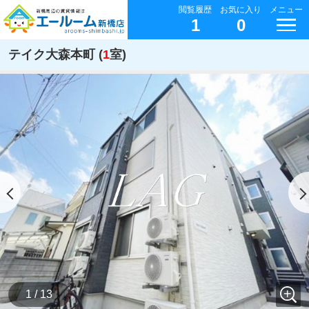
閲覧履歴
お気に入り
メニュー
1
0
テイク大森本町 (
1
室)
1 / 13