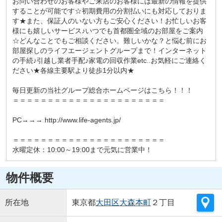
お問い合わせのお客様やご来店のお客様には最新の情報を提供
することが可能です☆初期費用の分割払いにも対応しておりま
す★また、保証人のいない方もご安心ください！お忙しいお客
様にも嬉しいサービス♪いつでも首都圏全域のお部屋をご案内
☆どんなことでもご相談ください。難しいかな？と悩む前にお
部屋探しのライフエージェントグループまで！インターネット
の手続♪引越し業者手配♪家電の回収作業etc..お気軽にご連絡く
ださい★各線主要駅より徒歩1分以内★
毎日更新の当社グループ総合ホームページはこちら！！！
＝＝＝＝＝＝＝＝＝＝＝＝＝＝＝＝＝＝＝＝＝＝
PC→→→ http://www.life-agents.jp/
＝＝＝＝＝＝＝＝＝＝＝＝＝＝＝＝＝＝＝＝＝＝
水曜定休：10:00～19:00まで元気に営業中！
物件概要
所在地
東京都
大田区
大森本町
２丁目