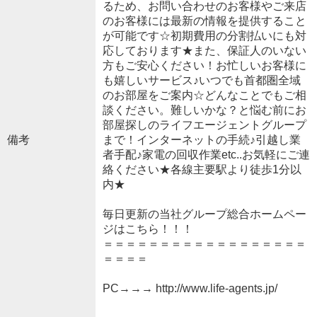
るため、お問い合わせのお客様やご来店
のお客様には最新の情報を提供すること
が可能です☆初期費用の分割払いにも対
応しております★また、保証人のいない
方もご安心ください！お忙しいお客様に
も嬉しいサービス♪いつでも首都圏全域
のお部屋をご案内☆どんなことでもご相
談ください。難しいかな？と悩む前にお
部屋探しのライフエージェントグループ
備考
まで！インターネットの手続♪引越し業
者手配♪家電の回収作業etc..お気軽にご連
絡ください★各線主要駅より徒歩1分以
内★
毎日更新の当社グループ総合ホームペー
ジはこちら！！！
＝＝＝＝＝＝＝＝＝＝＝＝＝＝＝＝＝＝
＝＝＝＝
PC→→→ http://www.life-agents.jp/