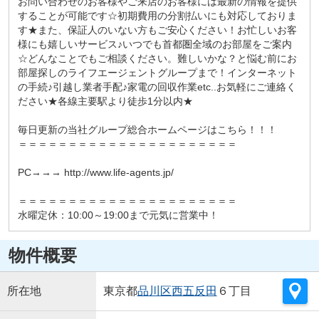
お問い合わせのお客様やご来店のお客様には最新の情報を提供
することが可能です☆初期費用の分割払いにも対応しておりま
す★また、保証人のいない方もご安心ください！お忙しいお客
様にも嬉しいサービス♪いつでも首都圏全域のお部屋をご案内
☆どんなことでもご相談ください。難しいかな？と悩む前にお
部屋探しのライフエージェントグループまで！インターネット
の手続♪引越し業者手配♪家電の回収作業etc..お気軽にご連絡く
ださい★各線主要駅より徒歩1分以内★
毎日更新の当社グループ総合ホームページはこちら！！！
＝＝＝＝＝＝＝＝＝＝＝＝＝＝＝＝＝＝＝＝＝＝
PC→→→ http://www.life-agents.jp/
＝＝＝＝＝＝＝＝＝＝＝＝＝＝＝＝＝＝＝＝＝＝
水曜定休：10:00～19:00まで元気に営業中！
物件概要
所在地
東京都
品川区
西五反田
６丁目