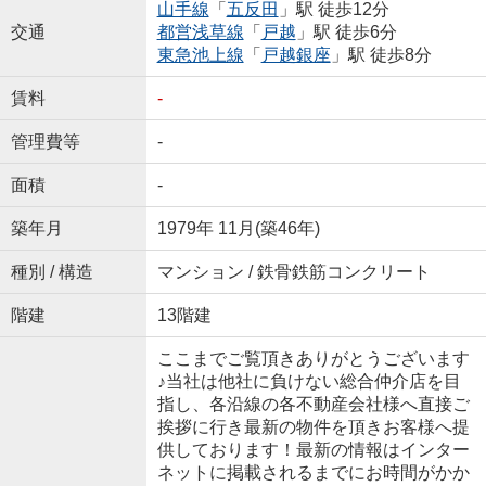
山手線
「
五反田
」駅 徒歩12分
交通
都営浅草線
「
戸越
」駅 徒歩6分
東急池上線
「
戸越銀座
」駅 徒歩8分
賃料
-
管理費等
-
面積
-
築年月
1979年 11月(築46年)
種別 / 構造
マンション / 鉄骨鉄筋コンクリート
階建
13階建
ここまでご覧頂きありがとうございます
♪当社は他社に負けない総合仲介店を目
指し、各沿線の各不動産会社様へ直接ご
挨拶に行き最新の物件を頂きお客様へ提
供しております！最新の情報はインター
ネットに掲載されるまでにお時間がかか