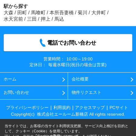
駅から探す
大森
/
田町
/
馬喰町
/
本所吾妻橋
/
菊川
/
大井町
/
水天宮前
/
三田
/
押上
/
馬込
電話でお問い合わせ
営業時間：
10:00～19:00
定休日：
毎週水曜日(祝日の場合は営業)
ホーム
会社概要
お問い合わせ
物件リクエスト
プライバシーポリシー
利用規約
アクセスマップ
PCサイト
Copyright(c) 株式会社エールーム新橋店 All rights reserved.
当サイトでは、お客様の当サイト利用状況把握、サービス向上検討を目的と
して、クッキー（Cookie）を使用しています。