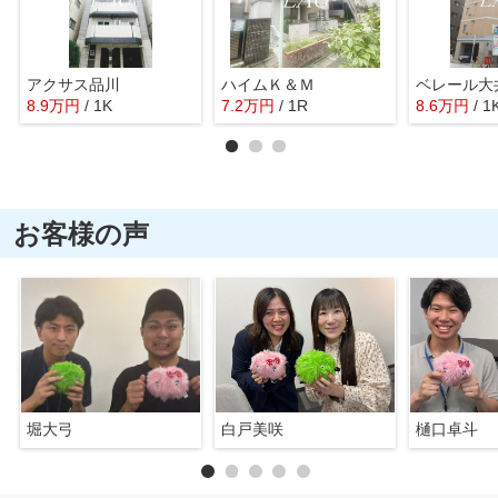
アクサス品川
ハイムＫ＆Ｍ
ベレール大
8.9
万
円
/ 1K
7.2
万
円
/ 1R
8.6
万
円
/ 1
お客様の声
堀大弓
白戸美咲
樋口卓斗