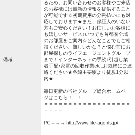
るため、お問い合わせのお客様やご来店
のお客様には最新の情報を提供すること
が可能です☆初期費用の分割払いにも対
応しております★また、保証人のいない
方もご安心ください！お忙しいお客様に
も嬉しいサービス♪いつでも首都圏全域
のお部屋をご案内☆どんなことでもご相
談ください。難しいかな？と悩む前にお
部屋探しのライフエージェントグループ
備考
まで！インターネットの手続♪引越し業
者手配♪家電の回収作業etc..お気軽にご連
絡ください★各線主要駅より徒歩1分以
内★
毎日更新の当社グループ総合ホームペー
ジはこちら！！！
＝＝＝＝＝＝＝＝＝＝＝＝＝＝＝＝＝＝
＝＝＝＝
PC→→→ http://www.life-agents.jp/