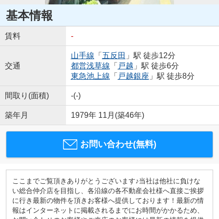
基本情報
賃料
-
山手線
「
五反田
」駅 徒歩12分
交通
都営浅草線
「
戸越
」駅 徒歩6分
東急池上線
「
戸越銀座
」駅 徒歩8分
間取り(面積)
-(-)
築年月
1979年 11月(築46年)
お問い合わせ(無料)
ここまでご覧頂きありがとうございます♪当社は他社に負けな
い総合仲介店を目指し、各沿線の各不動産会社様へ直接ご挨拶
に行き最新の物件を頂きお客様へ提供しております！最新の情
報はインターネットに掲載されるまでにお時間がかかるため、