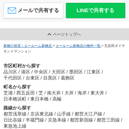
メールで共有する
LINEで共有する
ページトップへ
新橋の賃貸｜エールーム新橋店
>
エールーム新橋店の物件一覧
>
五反田ダイヤ
モンドマンション
市区町村から探す
品川区
/
港区
/
中央区
/
大田区
/
墨田区
/
江東区
/
千代田区
/
台東区
/
目黒区
/
葛飾区
町名から探す
芝浦
/
西五反田
/
芝
/
南大井
/
大井
/
海岸
/
東大井
/
日本橋浜町
/
東日本橋
/
高輪
路線から探す
都営浅草線
/
京浜東北線
/
山手線
/
都営大江戸線
/
日比谷線
/
半蔵門線
/
京急本線
/
都営新宿線
/
都営三田線
/
東急池上線