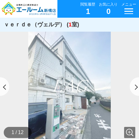
閲覧履歴
お気に入り
メニュー
1
0
ｖｅｒｄｅ（ヴェルデ） (
1
室)
1 / 12