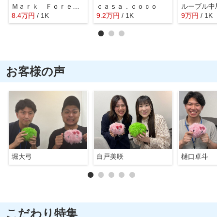
Ｍａｒｋ Ｆｏｒｅｓｔ
ｃａｓａ．ｃｏｃｏ
ルーブル中
8.4
万
円
/ 1K
9.2
万
円
/ 1K
9
万
円
/ 1K
お客様の声
堀大弓
白戸美咲
樋口卓斗
こだわり特集