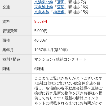
京浜東北線
「
蒲田
」駅 徒歩7分
交通
東急池上線
「
蓮沼
」駅 徒歩16分
京急本線
「
梅屋敷
」駅 徒歩15分
賃料
9.5万円
管理費等
5,000円
面積
40.30㎡
築年月
1967年 4月(築59年)
種別 / 構造
マンション / 鉄筋コンクリート
階建
6階建
ここまでご覧頂きありがとうございます
♪当社は他社に負けない総合仲介店を目
指し、各沿線の各不動産会社様へ直接ご
挨拶に行き最新の物件を頂きお客様へ提
供しております！最新の情報はインター
ネットに掲載されるまでにお時間がかか