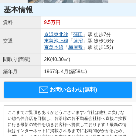
基本情報
賃料
9.5万円
京浜東北線
「
蒲田
」駅 徒歩7分
交通
東急池上線
「
蓮沼
」駅 徒歩16分
京急本線
「
梅屋敷
」駅 徒歩15分
間取り(面積)
2K(40.30㎡)
築年月
1967年 4月(築59年)
お問い合わせ(無料)
ここまでご覧頂きありがとうございます♪当社は他社に負けな
い総合仲介店を目指し、各沿線の各不動産会社様へ直接ご挨拶
に行き最新の物件を頂きお客様へ提供しております！最新の情
報はインターネットに掲載されるまでにお時間がかかるため、