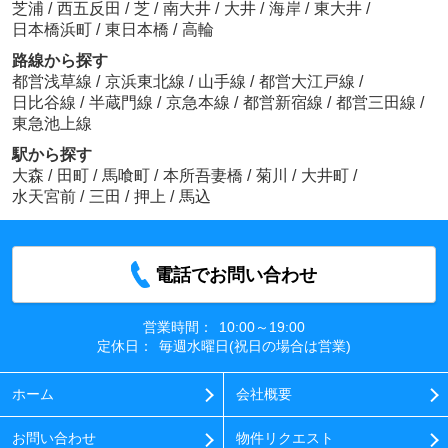
芝浦
/
西五反田
/
芝
/
南大井
/
大井
/
海岸
/
東大井
/
日本橋浜町
/
東日本橋
/
高輪
路線から探す
都営浅草線
/
京浜東北線
/
山手線
/
都営大江戸線
/
日比谷線
/
半蔵門線
/
京急本線
/
都営新宿線
/
都営三田線
/
東急池上線
駅から探す
大森
/
田町
/
馬喰町
/
本所吾妻橋
/
菊川
/
大井町
/
水天宮前
/
三田
/
押上
/
馬込
電話でお問い合わせ
営業時間：
10:00～19:00
定休日：
毎週水曜日(祝日の場合は営業)
ホーム
会社概要
お問い合わせ
物件リクエスト