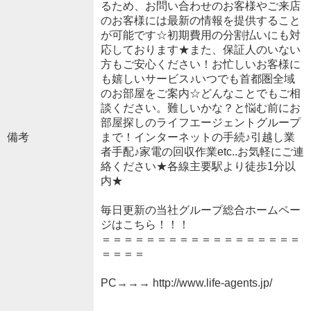
るため、お問い合わせのお客様やご来店
のお客様には最新の情報を提供すること
が可能です☆初期費用の分割払いにも対
応しております★また、保証人のいない
方もご安心ください！お忙しいお客様に
も嬉しいサービス♪いつでも首都圏全域
のお部屋をご案内☆どんなことでもご相
談ください。難しいかな？と悩む前にお
部屋探しのライフエージェントグループ
備考
まで！インターネットの手続♪引越し業
者手配♪家電の回収作業etc..お気軽にご連
絡ください★各線主要駅より徒歩1分以
内★
毎日更新の当社グループ総合ホームペー
ジはこちら！！！
＝＝＝＝＝＝＝＝＝＝＝＝＝＝＝＝＝＝
＝＝＝＝
PC→→→ http://www.life-agents.jp/