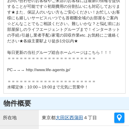
お問い合わせのお客様やご来店のお客様には最新の情報を提供
することが可能です☆初期費用の分割払いにも対応しておりま
す★また、保証人のいない方もご安心ください！お忙しいお客
様にも嬉しいサービス♪いつでも首都圏全域のお部屋をご案内
☆どんなことでもご相談ください。難しいかな？と悩む前にお
部屋探しのライフエージェントグループまで！インターネット
の手続♪引越し業者手配♪家電の回収作業etc..お気軽にご連絡く
ださい★各線主要駅より徒歩1分以内★
毎日更新の当社グループ総合ホームページはこちら！！！
＝＝＝＝＝＝＝＝＝＝＝＝＝＝＝＝＝＝＝＝＝＝
PC→→→ http://www.life-agents.jp/
＝＝＝＝＝＝＝＝＝＝＝＝＝＝＝＝＝＝＝＝＝＝
水曜定休：10:00～19:00まで元気に営業中！
物件概要
所在地
東京都
大田区
西蒲田
４丁目