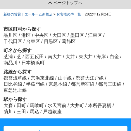
ページトップへ
新橋の賃貸｜エールーム新橋店
>
お客様の声一覧
>
2022年12月24日
市区町村から探す
品川区
/
港区
/
中央区
/
大田区
/
墨田区
/
江東区
/
千代田区
/
台東区
/
目黒区
/
葛飾区
町名から探す
芝浦
/
芝
/
西五反田
/
南大井
/
大井
/
東大井
/
海岸
/
白金
/
南品川
/
日本橋浜町
路線から探す
都営浅草線
/
京浜東北線
/
山手線
/
都営大江戸線
/
日比谷線
/
半蔵門線
/
京急本線
/
都営新宿線
/
都営三田線
/
東急池上線
駅から探す
大森
/
田町
/
馬喰町
/
水天宮前
/
大井町
/
本所吾妻橋
/
菊川
/
三田
/
馬込
/
戸越銀座