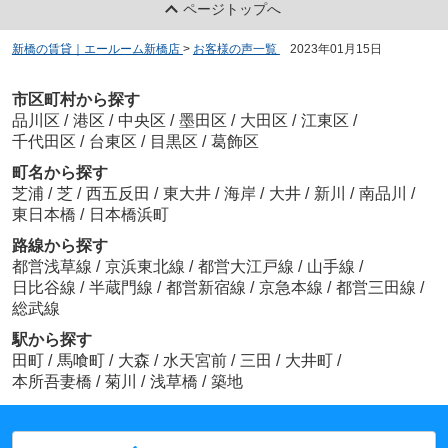
ページトップへ
新橋の賃貸｜エールーム新橋店
>
お客様の声一覧
>
2023年01月15日
市区町村から探す
品川区
/
港区
/
中央区
/
墨田区
/
大田区
/
江東区
/
千代田区
/
台東区
/
目黒区
/
葛飾区
町名から探す
芝浦
/
芝
/
西五反田
/
東大井
/
海岸
/
大井
/
新川
/
南品川
/
東日本橋
/
日本橋浜町
路線から探す
都営浅草線
/
京浜東北線
/
都営大江戸線
/
山手線
/
日比谷線
/
半蔵門線
/
都営新宿線
/
京急本線
/
都営三田線
/
総武線
駅から探す
田町
/
馬喰町
/
大森
/
水天宮前
/
三田
/
大井町
/
本所吾妻橋
/
菊川
/
浅草橋
/
築地