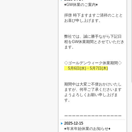
♦︎GW休業のご案内♦︎
拝啓 時下ますますご清祥のことと
お喜び申し上げます。
弊社では、誠に勝手ながら下記日
程をGW休業期間とさせていただき
ます。
◇ゴールデンウィーク休業期間◇
5月6日(水)・5月7日(木)
期間中は大変ご不便おかけいたし
ますが、何卒ご了承くださいます
ようよろしくお願い申し上げま
す。
ーーーーーーーーーーーーーーー
2025-12-15
♦︎年末年始休業のお知らせ♦︎