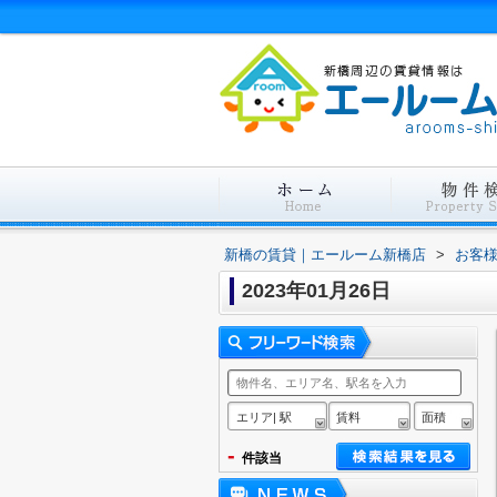
新橋の賃貸｜エールーム新橋店
>
お客
2023年01月26日
エリア| 駅
賃料
面積
-
件該当