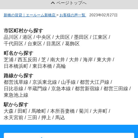
ページトップへ
新橋の賃貸｜エールーム新橋店
>
お客様の声一覧
>
2023年02月27日
市区町村から探す
品川区
/
港区
/
中央区
/
大田区
/
墨田区
/
江東区
/
千代田区
/
台東区
/
目黒区
/
葛飾区
町名から探す
芝浦
/
西五反田
/
芝
/
南大井
/
大井
/
海岸
/
東大井
/
日本橋浜町
/
東日本橋
/
高輪
路線から探す
都営浅草線
/
京浜東北線
/
山手線
/
都営大江戸線
/
日比谷線
/
半蔵門線
/
京急本線
/
都営新宿線
/
都営三田線
/
東急池上線
駅から探す
大森
/
田町
/
馬喰町
/
本所吾妻橋
/
菊川
/
大井町
/
水天宮前
/
三田
/
押上
/
馬込