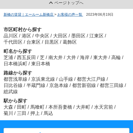
ページトップへ
新橋の賃貸｜エールーム新橋店
>
お客様の声一覧
>
2023年06月19日
市区町村から探す
品川区
/
港区
/
中央区
/
大田区
/
墨田区
/
江東区
/
千代田区
/
台東区
/
目黒区
/
葛飾区
町名から探す
芝浦
/
西五反田
/
芝
/
南大井
/
大井
/
海岸
/
東大井
/
高輪
/
日本橋浜町
/
東日本橋
路線から探す
都営浅草線
/
京浜東北線
/
山手線
/
都営大江戸線
/
日比谷線
/
半蔵門線
/
京急本線
/
都営新宿線
/
都営三田線
/
総武線
駅から探す
大森
/
田町
/
馬喰町
/
本所吾妻橋
/
大井町
/
水天宮前
/
菊川
/
三田
/
押上
/
馬込