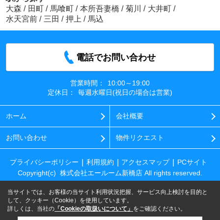
大森
/
田町
/
馬喰町
/
本所吾妻橋
/
菊川
/
大井町
/
水天宮前
/
三田
/
押上
/
馬込
電話でお問い合わせ
営業時間：
10:00～19:00
定休日：
毎週水曜日(祝日の場合は営業)
ホーム
会社概要
お問い合わせ
物件リクエスト
プライバシーポリシー
利用規約
アクセスマップ
PCサイト
Copyright(c) 株式会社エールーム新橋店 All rights reserved.
当サイトでは、お客様の当サイト利用状況把握、サービス向上検討を目的と
して、クッキー（Cookie）を使用しています。
詳しくは、当社の
「Cookieの取扱いについて」
をご確認ください。