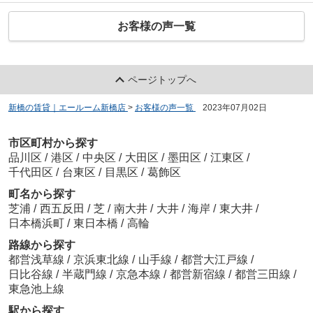
お客様の声一覧
ページトップへ
新橋の賃貸｜エールーム新橋店
>
お客様の声一覧
>
2023年07月02日
市区町村から探す
品川区
/
港区
/
中央区
/
大田区
/
墨田区
/
江東区
/
千代田区
/
台東区
/
目黒区
/
葛飾区
町名から探す
芝浦
/
西五反田
/
芝
/
南大井
/
大井
/
海岸
/
東大井
/
日本橋浜町
/
東日本橋
/
高輪
路線から探す
都営浅草線
/
京浜東北線
/
山手線
/
都営大江戸線
/
日比谷線
/
半蔵門線
/
京急本線
/
都営新宿線
/
都営三田線
/
東急池上線
駅から探す