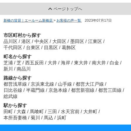
ページトップへ
新橋の賃貸｜エールーム新橋店
>
お客様の声一覧
>
2023年07月17日
市区町村から探す
品川区
/
港区
/
中央区
/
大田区
/
墨田区
/
江東区
/
千代田区
/
台東区
/
目黒区
/
葛飾区
町名から探す
芝浦
/
芝
/
西五反田
/
大井
/
海岸
/
東大井
/
南大井
/
白金
/
新川
/
南品川
路線から探す
都営浅草線
/
京浜東北線
/
山手線
/
都営大江戸線
/
日比谷線
/
半蔵門線
/
京急本線
/
都営新宿線
/
都営三田線
/
総武線
駅から探す
田町
/
大森
/
馬喰町
/
三田
/
水天宮前
/
大井町
/
本所吾妻橋
/
菊川
/
馬込
/
浜町