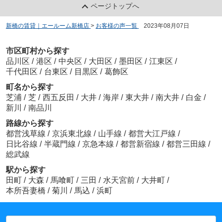
ページトップへ
新橋の賃貸｜エールーム新橋店
>
お客様の声一覧
>
2023年08月07日
市区町村から探す
品川区
/
港区
/
中央区
/
大田区
/
墨田区
/
江東区
/
千代田区
/
台東区
/
目黒区
/
葛飾区
町名から探す
芝浦
/
芝
/
西五反田
/
大井
/
海岸
/
東大井
/
南大井
/
白金
/
新川
/
南品川
路線から探す
都営浅草線
/
京浜東北線
/
山手線
/
都営大江戸線
/
日比谷線
/
半蔵門線
/
京急本線
/
都営新宿線
/
都営三田線
/
総武線
駅から探す
田町
/
大森
/
馬喰町
/
三田
/
水天宮前
/
大井町
/
本所吾妻橋
/
菊川
/
馬込
/
浜町