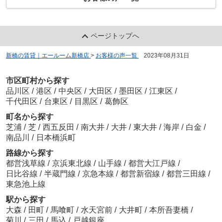
ページトップへ
新橋の賃貸｜エールーム新橋店
>
お客様の声一覧
>
2023年08月31日
市区町村から探す
品川区
/
港区
/
中央区
/
大田区
/
墨田区
/
江東区
/
千代田区
/
台東区
/
目黒区
/
葛飾区
町名から探す
芝浦
/
芝
/
西五反田
/
南大井
/
大井
/
東大井
/
海岸
/
白金
/
南品川
/
日本橋浜町
路線から探す
都営浅草線
/
京浜東北線
/
山手線
/
都営大江戸線
/
日比谷線
/
半蔵門線
/
京急本線
/
都営新宿線
/
都営三田線
/
東急池上線
駅から探す
大森
/
田町
/
馬喰町
/
水天宮前
/
大井町
/
本所吾妻橋
/
菊川
/
三田
/
馬込
/
戸越銀座