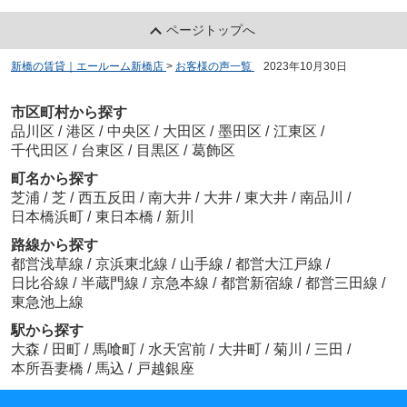
ページトップへ
新橋の賃貸｜エールーム新橋店
>
お客様の声一覧
>
2023年10月30日
市区町村から探す
品川区
/
港区
/
中央区
/
大田区
/
墨田区
/
江東区
/
千代田区
/
台東区
/
目黒区
/
葛飾区
町名から探す
芝浦
/
芝
/
西五反田
/
南大井
/
大井
/
東大井
/
南品川
/
日本橋浜町
/
東日本橋
/
新川
路線から探す
都営浅草線
/
京浜東北線
/
山手線
/
都営大江戸線
/
日比谷線
/
半蔵門線
/
京急本線
/
都営新宿線
/
都営三田線
/
東急池上線
駅から探す
大森
/
田町
/
馬喰町
/
水天宮前
/
大井町
/
菊川
/
三田
/
本所吾妻橋
/
馬込
/
戸越銀座