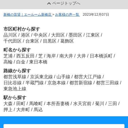
ページトップへ
新橋の賃貸｜エールーム新橋店
>
お客様の声一覧
>
2023年12月07日
市区町村から探す
品川区
/
港区
/
中央区
/
大田区
/
墨田区
/
江東区
/
千代田区
/
台東区
/
目黒区
/
葛飾区
町名から探す
芝浦
/
西五反田
/
芝
/
海岸
/
南大井
/
大井
/
日本橋浜町
/
高輪
/
白金
/
東日本橋
路線から探す
都営浅草線
/
京浜東北線
/
山手線
/
都営大江戸線
/
日比谷線
/
半蔵門線
/
京急本線
/
都営新宿線
/
都営三田線
/
東急池上線
駅から探す
大森
/
田町
/
馬喰町
/
本所吾妻橋
/
水天宮前
/
菊川
/
三田
/
押上
/
大井町
/
馬込