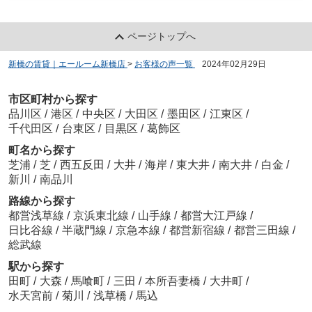
ページトップへ
新橋の賃貸｜エールーム新橋店
>
お客様の声一覧
>
2024年02月29日
市区町村から探す
品川区
/
港区
/
中央区
/
大田区
/
墨田区
/
江東区
/
千代田区
/
台東区
/
目黒区
/
葛飾区
町名から探す
芝浦
/
芝
/
西五反田
/
大井
/
海岸
/
東大井
/
南大井
/
白金
/
新川
/
南品川
路線から探す
都営浅草線
/
京浜東北線
/
山手線
/
都営大江戸線
/
日比谷線
/
半蔵門線
/
京急本線
/
都営新宿線
/
都営三田線
/
総武線
駅から探す
田町
/
大森
/
馬喰町
/
三田
/
本所吾妻橋
/
大井町
/
水天宮前
/
菊川
/
浅草橋
/
馬込