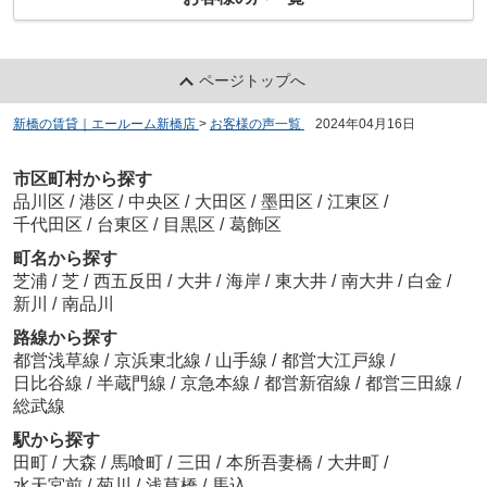
ページトップへ
新橋の賃貸｜エールーム新橋店
>
お客様の声一覧
>
2024年04月16日
市区町村から探す
品川区
/
港区
/
中央区
/
大田区
/
墨田区
/
江東区
/
千代田区
/
台東区
/
目黒区
/
葛飾区
町名から探す
芝浦
/
芝
/
西五反田
/
大井
/
海岸
/
東大井
/
南大井
/
白金
/
新川
/
南品川
路線から探す
都営浅草線
/
京浜東北線
/
山手線
/
都営大江戸線
/
日比谷線
/
半蔵門線
/
京急本線
/
都営新宿線
/
都営三田線
/
総武線
駅から探す
田町
/
大森
/
馬喰町
/
三田
/
本所吾妻橋
/
大井町
/
水天宮前
/
菊川
/
浅草橋
/
馬込