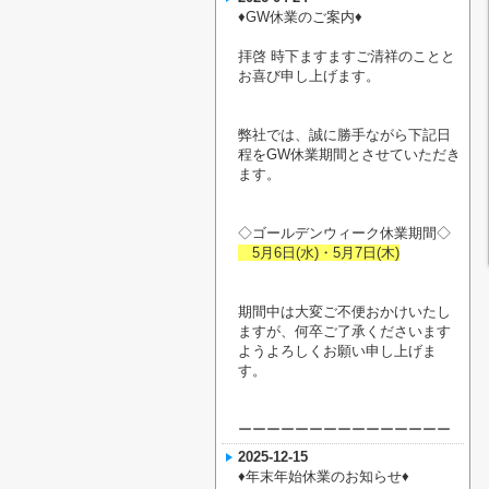
♦︎GW休業のご案内♦︎
拝啓 時下ますますご清祥のことと
お喜び申し上げます。
弊社では、誠に勝手ながら下記日
程をGW休業期間とさせていただき
ます。
◇ゴールデンウィーク休業期間◇
5月6日(水)・5月7日(木)
期間中は大変ご不便おかけいたし
ますが、何卒ご了承くださいます
ようよろしくお願い申し上げま
す。
ーーーーーーーーーーーーーーー
2025-12-15
♦︎年末年始休業のお知らせ♦︎