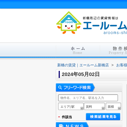
新橋の賃貸｜エールーム新橋店
>
お客
2024年05月02日
エリア| 駅
賃料
面積
-
件該当