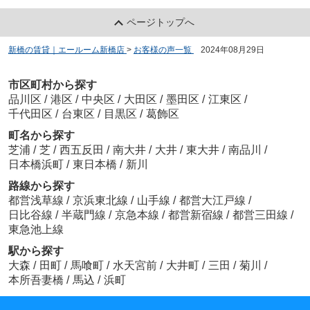
ページトップへ
新橋の賃貸｜エールーム新橋店
>
お客様の声一覧
>
2024年08月29日
市区町村から探す
品川区
/
港区
/
中央区
/
大田区
/
墨田区
/
江東区
/
千代田区
/
台東区
/
目黒区
/
葛飾区
町名から探す
芝浦
/
芝
/
西五反田
/
南大井
/
大井
/
東大井
/
南品川
/
日本橋浜町
/
東日本橋
/
新川
路線から探す
都営浅草線
/
京浜東北線
/
山手線
/
都営大江戸線
/
日比谷線
/
半蔵門線
/
京急本線
/
都営新宿線
/
都営三田線
/
東急池上線
駅から探す
大森
/
田町
/
馬喰町
/
水天宮前
/
大井町
/
三田
/
菊川
/
本所吾妻橋
/
馬込
/
浜町