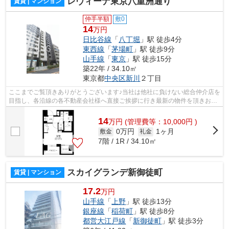
レヴィーナ東京八重洲通り
賃貸 | マンション
仲手半額
敷0
14
万円
日比谷線
「
八丁堀
」駅 徒歩4分
東西線
「
茅場町
」駅 徒歩9分
山手線
「
東京
」駅 徒歩15分
築22年 / 34.10㎡
東京都
中央区
新川
２丁目
ここまでご覧頂きありがとうございます♪当社は他社に負けない総合仲介店を
目指し、各沿線の各不動産会社様へ直接ご挨拶に行き最新の物件を頂きお客
様へ提供しております！最新の情報は...
14
万
円
(管理費等：10,000円 )
0万円
1ヶ月
敷金
礼金
7階 / 1R / 34.10㎡
スカイグランデ新御徒町
賃貸 | マンション
17.2
万円
山手線
「
上野
」駅 徒歩13分
銀座線
「
稲荷町
」駅 徒歩8分
都営大江戸線
「
新御徒町
」駅 徒歩3分