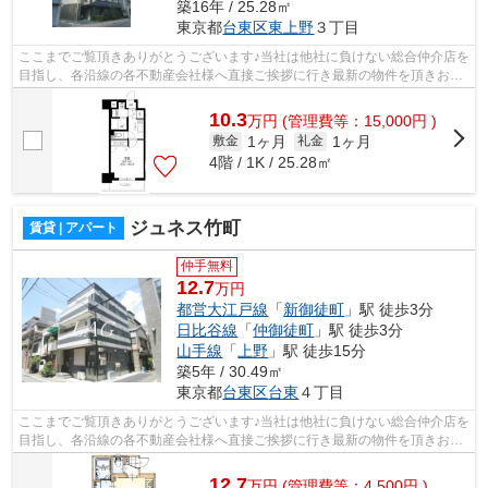
築16年 / 25.28㎡
東京都
台東区
東上野
３丁目
ここまでご覧頂きありがとうございます♪当社は他社に負けない総合仲介店を
目指し、各沿線の各不動産会社様へ直接ご挨拶に行き最新の物件を頂きお客
様へ提供しております！最新の情報は...
10.3
万
円
(管理費等：15,000円 )
1ヶ月
1ヶ月
敷金
礼金
4階 / 1K / 25.28㎡
ジュネス竹町
賃貸 | アパート
仲手無料
12.7
万円
都営大江戸線
「
新御徒町
」駅 徒歩3分
日比谷線
「
仲御徒町
」駅 徒歩3分
山手線
「
上野
」駅 徒歩15分
築5年 / 30.49㎡
東京都
台東区
台東
４丁目
ここまでご覧頂きありがとうございます♪当社は他社に負けない総合仲介店を
目指し、各沿線の各不動産会社様へ直接ご挨拶に行き最新の物件を頂きお客
様へ提供しております！最新の情報は...
12.7
万
円
(管理費等：4,500円 )