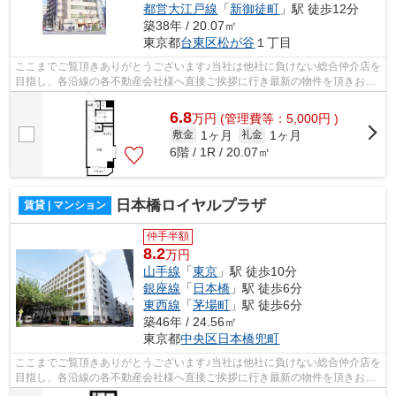
都営大江戸線
「
新御徒町
」駅 徒歩12分
築38年 / 20.07㎡
東京都
台東区
松が谷
１丁目
ここまでご覧頂きありがとうございます♪当社は他社に負けない総合仲介店を
目指し、各沿線の各不動産会社様へ直接ご挨拶に行き最新の物件を頂きお客
様へ提供しております！最新の情報は...
6.8
万
円
(管理費等：5,000円 )
1ヶ月
1ヶ月
敷金
礼金
6階 / 1R / 20.07㎡
日本橋ロイヤルプラザ
賃貸 | マンション
仲手半額
8.2
万円
山手線
「
東京
」駅 徒歩10分
銀座線
「
日本橋
」駅 徒歩6分
東西線
「
茅場町
」駅 徒歩6分
築46年 / 24.56㎡
東京都
中央区
日本橋兜町
ここまでご覧頂きありがとうございます♪当社は他社に負けない総合仲介店を
目指し、各沿線の各不動産会社様へ直接ご挨拶に行き最新の物件を頂きお客
様へ提供しております！最新の情報は...