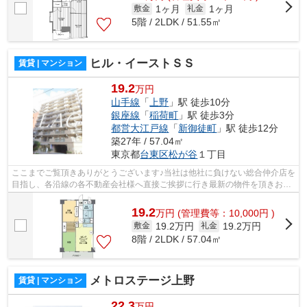
1ヶ月
1ヶ月
敷金
礼金
5階 / 2LDK / 51.55㎡
ヒル・イーストＳＳ
賃貸 | マンション
19.2
万円
山手線
「
上野
」駅 徒歩10分
銀座線
「
稲荷町
」駅 徒歩3分
都営大江戸線
「
新御徒町
」駅 徒歩12分
築27年 / 57.04㎡
東京都
台東区
松が谷
１丁目
ここまでご覧頂きありがとうございます♪当社は他社に負けない総合仲介店を
目指し、各沿線の各不動産会社様へ直接ご挨拶に行き最新の物件を頂きお客
様へ提供しております！最新の情報は...
19.2
万
円
(管理費等：10,000円 )
19.2万円
19.2万円
敷金
礼金
8階 / 2LDK / 57.04㎡
メトロステージ上野
賃貸 | マンション
22.3
万円