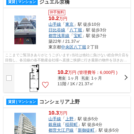
ジュエル京橋
賃貸 | マンション
仲手無料
10.2
万円
山手線
「
東京
」駅 徒歩10分
日比谷線
「
八丁堀
」駅 徒歩3分
都営浅草線
「
宝町
」駅 徒歩7分
築22年 / 21.37㎡
東京都
中央区
八丁堀
２丁目
ここまでご覧頂きありがとうございます♪当社は他社に負けない総合仲介店を
目指し、各沿線の各不動産会社様へ直接ご挨拶に行き最新の物件を頂きお客
様へ提供しております！最新の情報は...
10.2
万
円
(管理費等：6,000円 )
1ヶ月
1ヶ月
敷金
礼金
11階 / 1K / 21.37㎡
コンシェリア上野
賃貸 | マンション
10.3
万円
山手線
「
上野
」駅 徒歩5分
銀座線
「
稲荷町
」駅 徒歩4分
都営大江戸線
「
新御徒町
」駅 徒歩5分