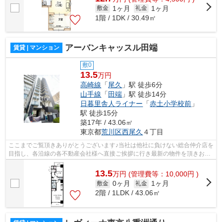
1ヶ月
1ヶ月
敷金
礼金
1階 / 1DK / 30.49㎡
アーバンキャッスル田端
賃貸 | マンション
敷0
13.5
万円
高崎線
「
尾久
」駅 徒歩6分
山手線
「
田端
」駅 徒歩14分
日暮里舎人ライナー
「
赤土小学校前
」
駅 徒歩15分
築17年 / 43.06㎡
東京都
荒川区
西尾久
４丁目
ここまでご覧頂きありがとうございます♪当社は他社に負けない総合仲介店を
目指し、各沿線の各不動産会社様へ直接ご挨拶に行き最新の物件を頂きお客
様へ提供しております！最新の情報は...
13.5
万
円
(管理費等：10,000円 )
0ヶ月
1ヶ月
敷金
礼金
2階 / 1LDK / 43.06㎡