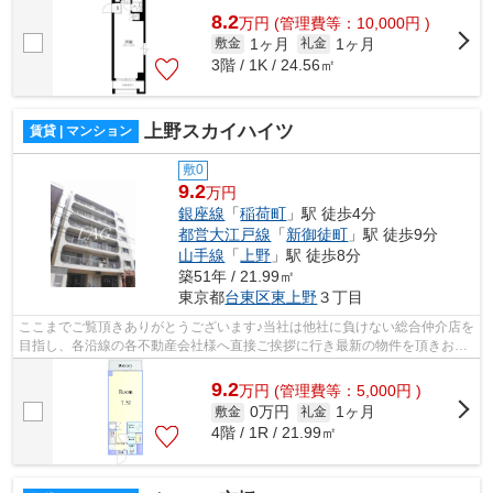
8.2
万
円
(管理費等：10,000円 )
1ヶ月
1ヶ月
敷金
礼金
3階 / 1K / 24.56㎡
上野スカイハイツ
賃貸 | マンション
敷0
9.2
万円
銀座線
「
稲荷町
」駅 徒歩4分
都営大江戸線
「
新御徒町
」駅 徒歩9分
山手線
「
上野
」駅 徒歩8分
築51年 / 21.99㎡
東京都
台東区
東上野
３丁目
ここまでご覧頂きありがとうございます♪当社は他社に負けない総合仲介店を
目指し、各沿線の各不動産会社様へ直接ご挨拶に行き最新の物件を頂きお客
様へ提供しております！最新の情報は...
9.2
万
円
(管理費等：5,000円 )
0万円
1ヶ月
敷金
礼金
4階 / 1R / 21.99㎡