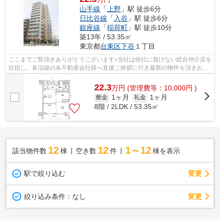
山手線
「
上野
」駅 徒歩6分
日比谷線
「
入谷
」駅 徒歩6分
銀座線
「
稲荷町
」駅 徒歩10分
築13年 / 53.35㎡
東京都
台東区
下谷
１丁目
ここまでご覧頂きありがとうございます♪当社は他社に負けない総合仲介店を
目指し、各沿線の各不動産会社様へ直接ご挨拶に行き最新の物件を頂きお客
様へ提供しております！最新の情報は...
22.3
万
円
(管理費等：10,000円 )
1ヶ月
1ヶ月
敷金
礼金
8階 / 2LDK / 53.35㎡
12
12
1～12
該当物件数
棟
空き数
件
棟を表示
駅で絞り込む
変更
変更
絞り込み条件：
なし