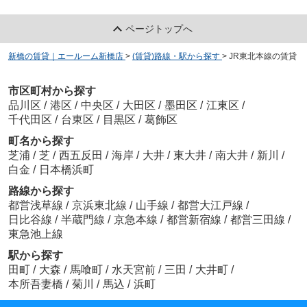
ページトップへ
新橋の賃貸｜エールーム新橋店
>
(賃貸)路線・駅から探す
>
JR東北本線の賃貸
市区町村から探す
品川区
/
港区
/
中央区
/
大田区
/
墨田区
/
江東区
/
千代田区
/
台東区
/
目黒区
/
葛飾区
町名から探す
芝浦
/
芝
/
西五反田
/
海岸
/
大井
/
東大井
/
南大井
/
新川
/
白金
/
日本橋浜町
路線から探す
都営浅草線
/
京浜東北線
/
山手線
/
都営大江戸線
/
日比谷線
/
半蔵門線
/
京急本線
/
都営新宿線
/
都営三田線
/
東急池上線
駅から探す
田町
/
大森
/
馬喰町
/
水天宮前
/
三田
/
大井町
/
本所吾妻橋
/
菊川
/
馬込
/
浜町