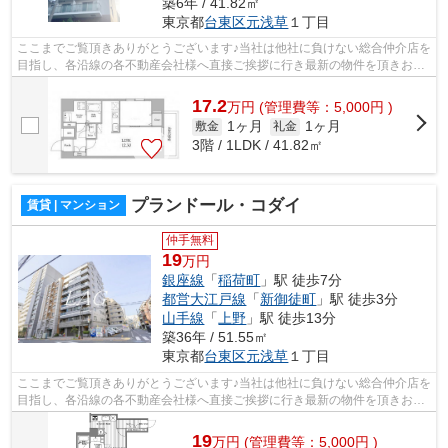
築6年 / 41.82㎡
東京都
台東区
元浅草
１丁目
ここまでご覧頂きありがとうございます♪当社は他社に負けない総合仲介店を
目指し、各沿線の各不動産会社様へ直接ご挨拶に行き最新の物件を頂きお客
様へ提供しております！最新の情報は...
17.2
万
円
(管理費等：5,000円 )
1ヶ月
1ヶ月
敷金
礼金
3階 / 1LDK / 41.82㎡
プランドール・コダイ
賃貸 | マンション
仲手無料
19
万円
銀座線
「
稲荷町
」駅 徒歩7分
都営大江戸線
「
新御徒町
」駅 徒歩3分
山手線
「
上野
」駅 徒歩13分
築36年 / 51.55㎡
東京都
台東区
元浅草
１丁目
ここまでご覧頂きありがとうございます♪当社は他社に負けない総合仲介店を
目指し、各沿線の各不動産会社様へ直接ご挨拶に行き最新の物件を頂きお客
様へ提供しております！最新の情報は...
19
万
円
(管理費等：5,000円 )