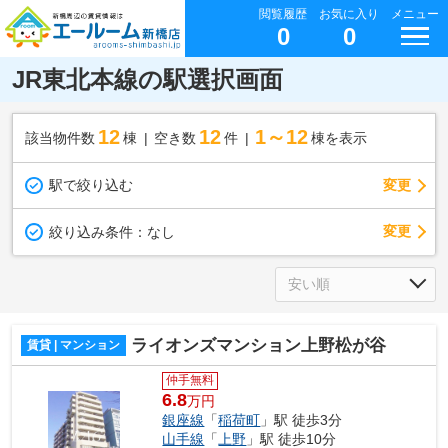
閲覧履歴
お気に入り
メニュー
0
0
JR東北本線の駅選択画面
12
12
1～12
該当物件数
棟
空き数
件
棟を表示
駅で絞り込む
変更
変更
絞り込み条件：
なし
ライオンズマンション上野松が谷
賃貸 | マンション
仲手無料
6.8
万円
銀座線
「
稲荷町
」駅 徒歩3分
山手線
「
上野
」駅 徒歩10分