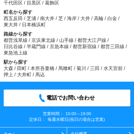
千代田区
/
目黒区
/
葛飾区
町名から探す
西五反田
/
芝浦
/
南大井
/
芝
/
海岸
/
大井
/
高輪
/
白金
/
東大井
/
日本橋浜町
路線から探す
都営浅草線
/
京浜東北線
/
山手線
/
都営大江戸線
/
日比谷線
/
半蔵門線
/
京急本線
/
都営新宿線
/
都営三田線
/
東急池上線
駅から探す
大森
/
田町
/
本所吾妻橋
/
馬喰町
/
菊川
/
三田
/
水天宮前
/
押上
/
大井町
/
馬込
電話でお問い合わせ
営業時間：
10:00～19:00
定休日：
毎週水曜日(祝日の場合は営業)
ホーム
会社概要