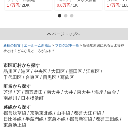
17万円
/ 2DK
9.8万円
/ 1K
17万円
/ 1L
ページトップへ
新橋の賃貸｜エールーム新橋店
>
ブログ記事一覧
>
新橋駅周辺にある日比谷神
社とは？どんな見どころがある？
市区町村から探す
品川区
/
港区
/
中央区
/
大田区
/
墨田区
/
江東区
/
千代田区
/
台東区
/
目黒区
/
葛飾区
町名から探す
芝浦
/
芝
/
西五反田
/
南大井
/
大井
/
東大井
/
海岸
/
白金
/
南品川
/
日本橋浜町
路線から探す
都営浅草線
/
京浜東北線
/
山手線
/
都営大江戸線
/
日比谷線
/
半蔵門線
/
京急本線
/
都営新宿線
/
都営三田線
/
東急池上線