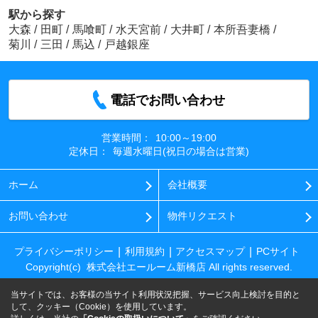
駅から探す
大森
/
田町
/
馬喰町
/
水天宮前
/
大井町
/
本所吾妻橋
/
菊川
/
三田
/
馬込
/
戸越銀座
電話でお問い合わせ
営業時間：
10:00～19:00
定休日：
毎週水曜日(祝日の場合は営業)
ホーム
会社概要
お問い合わせ
物件リクエスト
プライバシーポリシー
利用規約
アクセスマップ
PCサイト
Copyright(c) 株式会社エールーム新橋店 All rights reserved.
当サイトでは、お客様の当サイト利用状況把握、サービス向上検討を目的と
して、クッキー（Cookie）を使用しています。