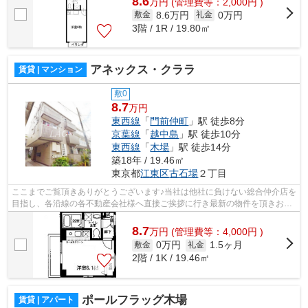
8.6
万
円
(管理費等：2,000円 )
8.6万円
0万円
敷金
礼金
3階 / 1R / 19.80㎡
アネックス・クララ
賃貸 | マンション
敷0
8.7
万円
東西線
「
門前仲町
」駅 徒歩8分
京葉線
「
越中島
」駅 徒歩10分
東西線
「
木場
」駅 徒歩14分
築18年 / 19.46㎡
東京都
江東区
古石場
２丁目
ここまでご覧頂きありがとうございます♪当社は他社に負けない総合仲介店を
目指し、各沿線の各不動産会社様へ直接ご挨拶に行き最新の物件を頂きお客
様へ提供しております！最新の情報は...
8.7
万
円
(管理費等：4,000円 )
0万円
1.5ヶ月
敷金
礼金
2階 / 1K / 19.46㎡
ポールフラッグ木場
賃貸 | アパート