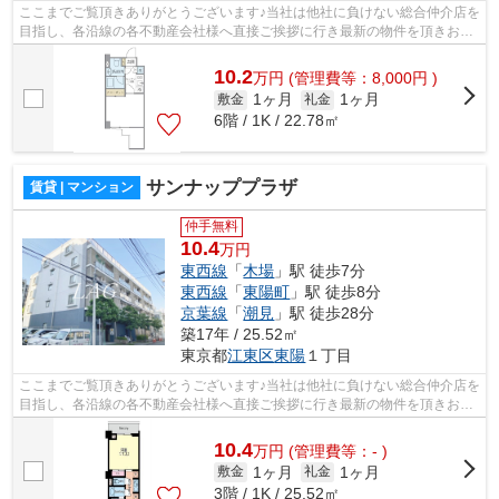
ここまでご覧頂きありがとうございます♪当社は他社に負けない総合仲介店を
目指し、各沿線の各不動産会社様へ直接ご挨拶に行き最新の物件を頂きお客
様へ提供しております！最新の情報は...
10.2
万
円
(管理費等：8,000円 )
1ヶ月
1ヶ月
敷金
礼金
6階 / 1K / 22.78㎡
サンナッププラザ
賃貸 | マンション
仲手無料
10.4
万円
東西線
「
木場
」駅 徒歩7分
東西線
「
東陽町
」駅 徒歩8分
京葉線
「
潮見
」駅 徒歩28分
築17年 / 25.52㎡
東京都
江東区
東陽
１丁目
ここまでご覧頂きありがとうございます♪当社は他社に負けない総合仲介店を
目指し、各沿線の各不動産会社様へ直接ご挨拶に行き最新の物件を頂きお客
様へ提供しております！最新の情報は...
10.4
万
円
(管理費等：- )
1ヶ月
1ヶ月
敷金
礼金
3階 / 1K / 25.52㎡