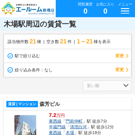
閲覧履歴
お気に入り
メニュー
0
0
木場駅周辺の賃貸一覧
21
21
1～21
該当物件数
棟
空き数
件
棟を表示
駅で絞り込む
変更
変更
絞り込み条件：
なし
森芳ビル
賃貸 | マンション
7.2
万円
東西線
「
門前仲町
」駅 徒歩7分
半蔵門線
「
清澄白河
」駅 徒歩12分
東西線
「
木場
」駅 徒歩18分