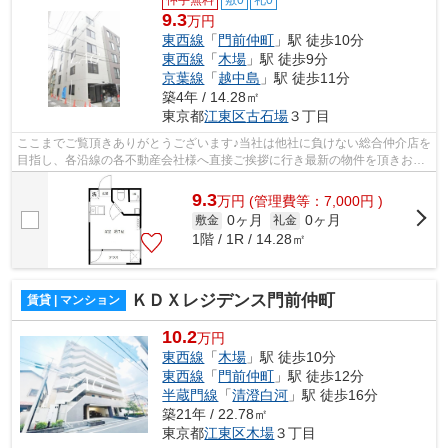
9.3
万円
東西線
「
門前仲町
」駅 徒歩10分
東西線
「
木場
」駅 徒歩9分
京葉線
「
越中島
」駅 徒歩11分
築4年 / 14.28㎡
東京都
江東区
古石場
３丁目
ここまでご覧頂きありがとうございます♪当社は他社に負けない総合仲介店を
目指し、各沿線の各不動産会社様へ直接ご挨拶に行き最新の物件を頂きお客
様へ提供しております！最新の情報は...
9.3
万
円
(管理費等：7,000円 )
0ヶ月
0ヶ月
敷金
礼金
1階 / 1R / 14.28㎡
ＫＤＸレジデンス門前仲町
賃貸 | マンション
10.2
万円
東西線
「
木場
」駅 徒歩10分
東西線
「
門前仲町
」駅 徒歩12分
半蔵門線
「
清澄白河
」駅 徒歩16分
築21年 / 22.78㎡
東京都
江東区
木場
３丁目