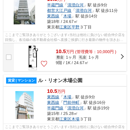
半蔵門線
「
清澄白河
」駅 徒歩9分
都営大江戸線
「
清澄白河
」駅 徒歩11分
東西線
「
木場
」駅 徒歩14分
築18年 / 24.67㎡
東京都
江東区
平野
３丁目
ここまでご覧頂きありがとうございます♪当社は他社に負けない総合仲介店を
目指し、各沿線の各不動産会社様へ直接ご挨拶に行き最新の物件を頂きお客
様へ提供しております！最新の情報は...
10.5
万
円
(管理費等：10,000円 )
1ヶ月
1ヶ月
敷金
礼金
9階 / 1K / 24.67㎡
ル・リオン木場公園
賃貸 | マンション
10.5
万円
東西線
「
木場
」駅 徒歩9分
東西線
「
門前仲町
」駅 徒歩16分
半蔵門線
「
清澄白河
」駅 徒歩19分
築15年 / 25.28㎡
東京都
江東区
木場
３丁目
ここまでご覧頂きありがとうございます♪当社は他社に負けない総合仲介店を