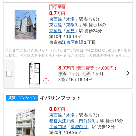
仲手半額
8.7
万円
東西線
「
木場
」駅 徒歩6分
東西線
「
東陽町
」駅 徒歩14分
京葉線
「
潮見
」駅 徒歩24分
築10年 / 16.14㎡
東京都
江東区
東陽
１丁目
ここまでご覧頂きありがとうございます♪当社は他社に負けない総合仲介店を
目指し、各沿線の各不動産会社様へ直接ご挨拶に行き最新の物件を頂きお客
様へ提供しております！最新の情報は...
8.7
万
円
(管理費等：4,000円 )
1ヶ月
1ヶ月
敷金
礼金
3階 / 1K / 16.14㎡
キバサンフラット
賃貸 | マンション
8.8
万円
東西線
「
木場
」駅 徒歩7分
都営大江戸線
「
門前仲町
」駅 徒歩13分
半蔵門線
「
清澄白河
」駅 徒歩18分
築20年 / 19.95㎡