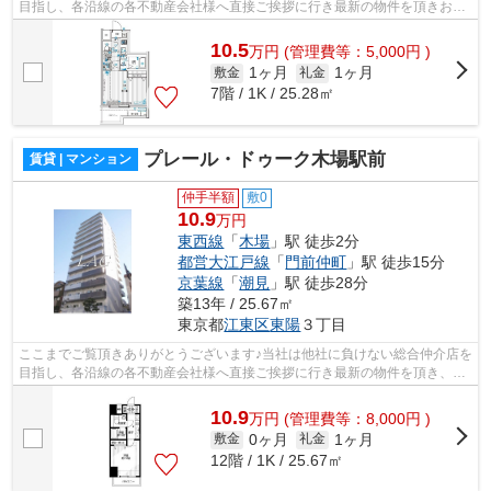
目指し、各沿線の各不動産会社様へ直接ご挨拶に行き最新の物件を頂きお客
様へ提供しております！最新の情報は...
10.5
万
円
(管理費等：5,000円 )
1ヶ月
1ヶ月
敷金
礼金
7階 / 1K / 25.28㎡
プレール・ドゥーク木場駅前
賃貸 | マンション
仲手半額
敷0
10.9
万円
東西線
「
木場
」駅 徒歩2分
都営大江戸線
「
門前仲町
」駅 徒歩15分
京葉線
「
潮見
」駅 徒歩28分
築13年 / 25.67㎡
東京都
江東区
東陽
３丁目
ここまでご覧頂きありがとうございます♪当社は他社に負けない総合仲介店を
目指し、各沿線の各不動産会社様へ直接ご挨拶に行き最新の物件を頂き、お
客様へ提供しております！最新の情報...
10.9
万
円
(管理費等：8,000円 )
0ヶ月
1ヶ月
敷金
礼金
12階 / 1K / 25.67㎡