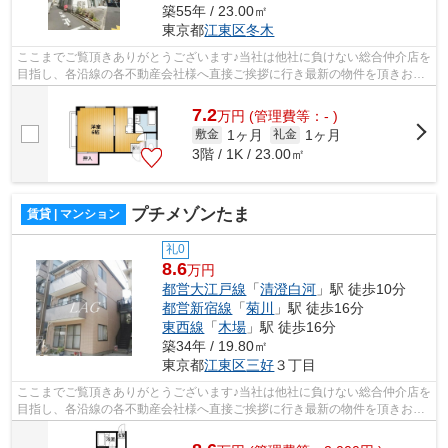
築55年 / 23.00㎡
東京都
江東区
冬木
ここまでご覧頂きありがとうございます♪当社は他社に負けない総合仲介店を
目指し、各沿線の各不動産会社様へ直接ご挨拶に行き最新の物件を頂きお客
様へ提供しております！最新の情報は...
7.2
万
円
(管理費等：- )
1ヶ月
1ヶ月
敷金
礼金
3階 / 1K / 23.00㎡
プチメゾンたま
賃貸 | マンション
礼0
8.6
万円
都営大江戸線
「
清澄白河
」駅 徒歩10分
都営新宿線
「
菊川
」駅 徒歩16分
東西線
「
木場
」駅 徒歩16分
築34年 / 19.80㎡
東京都
江東区
三好
３丁目
ここまでご覧頂きありがとうございます♪当社は他社に負けない総合仲介店を
目指し、各沿線の各不動産会社様へ直接ご挨拶に行き最新の物件を頂きお客
様へ提供しております！最新の情報は...