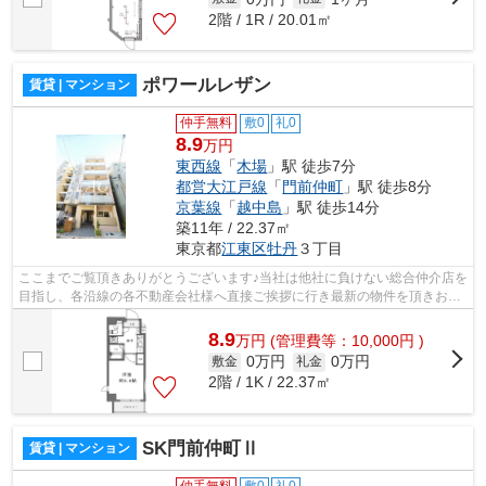
2階 / 1R / 20.01㎡
ポワールレザン
賃貸 | マンション
仲手無料
敷0
礼0
8.9
万円
東西線
「
木場
」駅 徒歩7分
都営大江戸線
「
門前仲町
」駅 徒歩8分
京葉線
「
越中島
」駅 徒歩14分
築11年 / 22.37㎡
東京都
江東区
牡丹
３丁目
ここまでご覧頂きありがとうございます♪当社は他社に負けない総合仲介店を
目指し、各沿線の各不動産会社様へ直接ご挨拶に行き最新の物件を頂きお客
様へ提供しております！最新の情報は...
8.9
万
円
(管理費等：10,000円 )
0万円
0万円
敷金
礼金
2階 / 1K / 22.37㎡
SK門前仲町Ⅱ
賃貸 | マンション
仲手無料
敷0
礼0