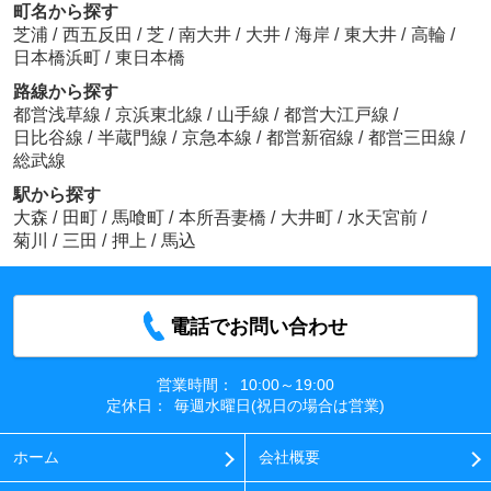
町名から探す
芝浦
/
西五反田
/
芝
/
南大井
/
大井
/
海岸
/
東大井
/
高輪
/
日本橋浜町
/
東日本橋
路線から探す
都営浅草線
/
京浜東北線
/
山手線
/
都営大江戸線
/
日比谷線
/
半蔵門線
/
京急本線
/
都営新宿線
/
都営三田線
/
総武線
駅から探す
大森
/
田町
/
馬喰町
/
本所吾妻橋
/
大井町
/
水天宮前
/
菊川
/
三田
/
押上
/
馬込
電話でお問い合わせ
営業時間：
10:00～19:00
定休日：
毎週水曜日(祝日の場合は営業)
ホーム
会社概要