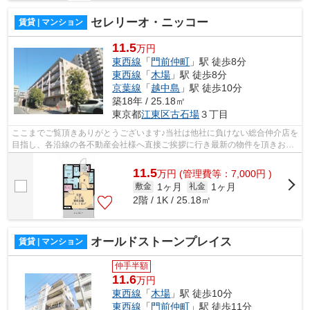
セレリーオ・ニッコー
賃貸 | マンション
11.5
万円
東西線
「
門前仲町
」駅 徒歩8分
東西線
「
木場
」駅 徒歩8分
京葉線
「
越中島
」駅 徒歩10分
築18年 / 25.18㎡
東京都
江東区
古石場
３丁目
ここまでご覧頂きありがとうございます♪当社は他社に負けない総合仲介店を
目指し、各沿線の各不動産会社様へ直接ご挨拶に行き最新の物件を頂きお客
様へ提供しております！最新の情報は...
11.5
万
円
(管理費等：7,000円 )
1ヶ月
1ヶ月
敷金
礼金
2階 / 1K / 25.18㎡
オールドストーンプレイス
賃貸 | マンション
仲手半額
11.6
万円
東西線
「
木場
」駅 徒歩10分
東西線
「
門前仲町
」駅 徒歩11分