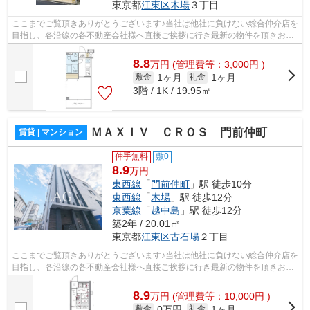
東京都
江東区
木場
３丁目
ここまでご覧頂きありがとうございます♪当社は他社に負けない総合仲介店を
目指し、各沿線の各不動産会社様へ直接ご挨拶に行き最新の物件を頂きお客
様へ提供しております！最新の情報は...
8.8
万
円
(管理費等：3,000円 )
1ヶ月
1ヶ月
敷金
礼金
3階 / 1K / 19.95㎡
ＭＡＸＩＶ ＣＲＯＳ 門前仲町
賃貸 | マンション
仲手無料
敷0
8.9
万円
東西線
「
門前仲町
」駅 徒歩10分
東西線
「
木場
」駅 徒歩12分
京葉線
「
越中島
」駅 徒歩12分
築2年 / 20.01㎡
東京都
江東区
古石場
２丁目
ここまでご覧頂きありがとうございます♪当社は他社に負けない総合仲介店を
目指し、各沿線の各不動産会社様へ直接ご挨拶に行き最新の物件を頂きお客
様へ提供しております！最新の情報は...
8.9
万
円
(管理費等：10,000円 )
0万円
1ヶ月
敷金
礼金