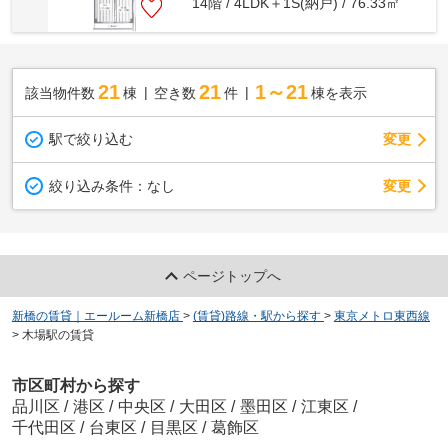
14階 / 4LDK＋1S(納戸) / 76.33㎡
21
21
1～21
該当物件数
棟
空き数
件
棟を表示
駅で絞り込む
変更
変更
絞り込み条件：
なし
ページトップへ
新橋の賃貸｜エールーム新橋店
>
(賃貸)路線・駅から探す
>
東京メトロ東西線
>
木場駅の賃貸
市区町村から探す
品川区
/
港区
/
中央区
/
大田区
/
墨田区
/
江東区
/
千代田区
/
台東区
/
目黒区
/
葛飾区