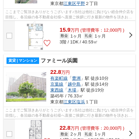
東京都
江東区
平野
２丁目
ここまでご覧頂きありがとうございます♪当社は他社に負けない総合仲介店を
目指し、各沿線の各不動産会社様へ直接ご挨拶に行き最新の物件を頂きお客
様へ提供しております！最新の情報は...
15.9
万
円
(管理費等：12,000円 )
1ヶ月
1ヶ月
敷金
礼金
3階 / 1DK / 40.59㎡
ファミール浜園
賃貸 | マンション
22.8
万円
有楽町線
「
豊洲
」駅 徒歩10分
京葉線
「
越中島
」駅 徒歩14分
東西線
「
木場
」駅 徒歩19分
築45年 / 76.33㎡
東京都
江東区
塩浜
１丁目
ここまでご覧頂きありがとうございます♪当社は他社に負けない総合仲介店を
目指し、各沿線の各不動産会社様へ直接ご挨拶に行き最新の物件を頂きお客
様へ提供しております！最新の情報は...
22.8
万
円
(管理費等：20,000円 )
2ヶ月
1ヶ月
敷金
礼金