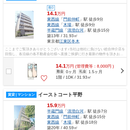
敷0
14.1
万円
東西線
「
門前仲町
」駅 徒歩9分
東西線
「
木場
」駅 徒歩9分
半蔵門線
「
清澄白河
」駅 徒歩15分
築13年 / 31.93㎡
東京都
江東区
冬木
ここまでご覧頂きありがとうございます♪当社は他社に負けない総合仲介店を
目指し、各沿線の各不動産会社様へ直接ご挨拶に行き最新の物件を頂きお客
様へ提供しております！最新の情報は...
14.1
万
円
(管理費等：8,000円 )
0ヶ月
1.5ヶ月
敷金
礼金
1階 / 1DK / 31.93㎡
イーストコート平野
賃貸 | マンション
15.9
万円
半蔵門線
「
清澄白河
」駅 徒歩7分
東西線
「
門前仲町
」駅 徒歩15分
東西線
「
木場
」駅 徒歩18分
築20年 / 40.59㎡