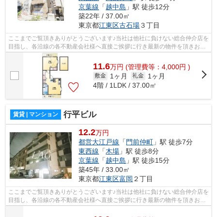
京葉線
「
越中島
」駅 徒歩12分
築22年 / 37.00㎡
東京都
江東区
古石場
３丁目
ここまでご覧頂きありがとうございます♪当社は他社に負けない総合仲介店を
目指し、各沿線の各不動産会社様へ直接ご挨拶に行き最新の物件を頂きお客
様へ提供しております！最新の情報は...
11.6
万
円
(管理費等：4,000円 )
1ヶ月
1ヶ月
敷金
礼金
4階 / 1LDK / 37.00㎡
行平ビル
賃貸 | マンション
12.2
万円
都営大江戸線
「
門前仲町
」駅 徒歩7分
東西線
「
木場
」駅 徒歩8分
京葉線
「
越中島
」駅 徒歩15分
築45年 / 33.00㎡
東京都
江東区
富岡
２丁目
ここまでご覧頂きありがとうございます♪当社は他社に負けない総合仲介店を
目指し、各沿線の各不動産会社様へ直接ご挨拶に行き最新の物件を頂きお客
様へ提供しております！最新の情報は...