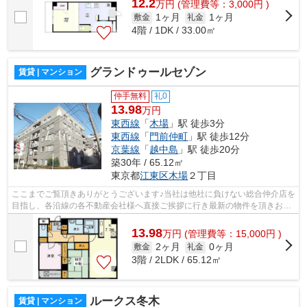
12.2
万
円
(管理費等：3,000円 )
1ヶ月
1ヶ月
敷金
礼金
4階 / 1DK / 33.00㎡
グランドゥールセゾン
賃貸 | マンション
仲手無料
礼0
13.98
万円
東西線
「
木場
」駅 徒歩3分
東西線
「
門前仲町
」駅 徒歩12分
京葉線
「
越中島
」駅 徒歩20分
築30年 / 65.12㎡
東京都
江東区
木場
２丁目
ここまでご覧頂きありがとうございます♪当社は他社に負けない総合仲介店を
目指し、各沿線の各不動産会社様へ直接ご挨拶に行き最新の物件を頂きお客
様へ提供しております！最新の情報は...
13.98
万
円
(管理費等：15,000円 )
2ヶ月
0ヶ月
敷金
礼金
3階 / 2LDK / 65.12㎡
ルークス冬木
賃貸 | マンション