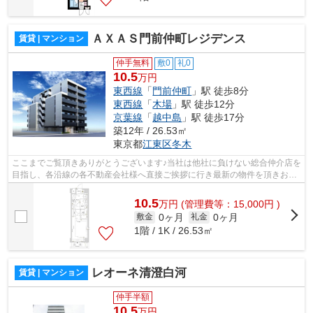
ＡＸＡＳ門前仲町レジデンス
賃貸 | マンション
仲手無料
敷0
礼0
10.5
万円
東西線
「
門前仲町
」駅 徒歩8分
東西線
「
木場
」駅 徒歩12分
京葉線
「
越中島
」駅 徒歩17分
築12年 / 26.53㎡
東京都
江東区
冬木
ここまでご覧頂きありがとうございます♪当社は他社に負けない総合仲介店を
目指し、各沿線の各不動産会社様へ直接ご挨拶に行き最新の物件を頂きお客
様へ提供しております！最新の情報は...
10.5
万
円
(管理費等：15,000円 )
0ヶ月
0ヶ月
敷金
礼金
1階 / 1K / 26.53㎡
レオーネ清澄白河
賃貸 | マンション
仲手半額
10.5
万円