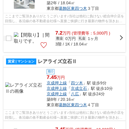
築2年 / 18.04㎡
東京都
葛飾区
東四つ木
３丁目
ここまでご覧頂きありがとうございます♪当社は他社に負けない総合仲介店を
目指し、各沿線の各不動産会社様へ直接ご挨拶に行き最新の物件を頂きお客
様へ提供しております！最新の情報は...
7.2
万
円
(管理費等：5,000円 )
0万円
1ヶ月
敷金
礼金
3階 / 1K / 18.04㎡
レアライズ立石Ⅱ
賃貸 | マンション
敷0
7.45
万円
京成押上線
「
四ツ木
」駅 徒歩9分
京成押上線
「
京成立石
」駅 徒歩10分
京成押上線
「
八広
」駅 徒歩24分
築8年 / 20.16㎡
東京都
葛飾区
東四つ木
４丁目
ここまでご覧頂きありがとうございます♪当社は他社に負けない総合仲介店を
目指し、各沿線の各不動産会社様へ直接ご挨拶に行き最新の物件を頂きお客
様へ提供しております！最新の情報は...