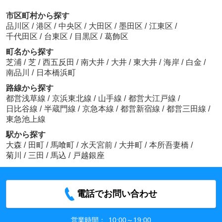
市区町村から探す
品川区
/
港区
/
中央区
/
大田区
/
墨田区
/
江東区
/
千代田区
/
台東区
/
目黒区
/
葛飾区
町名から探す
芝浦
/
芝
/
西五反田
/
南大井
/
大井
/
東大井
/
海岸
/
白金
/
南品川
/
日本橋浜町
路線から探す
都営浅草線
/
京浜東北線
/
山手線
/
都営大江戸線
/
日比谷線
/
半蔵門線
/
京急本線
/
都営新宿線
/
都営三田線
/
東急池上線
駅から探す
大森
/
田町
/
馬喰町
/
水天宮前
/
大井町
/
本所吾妻橋
/
菊川
/
三田
/
馬込
/
戸越銀座
電話でお問い合わせ
営業時間：
10:00～19:00