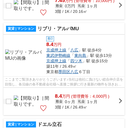
7.45
万
円
(管理費等：10,000円 )
0万円
1ヶ月
敷金
礼金
3階 / 1K / 20.16㎡
リブリ・アルバMU
賃貸 | マンション
敷0
8.4
万円
京成押上線
「
八広
」駅 徒歩4分
東武伊勢崎線
「
東向島
」駅 徒歩13分
京成押上線
「
四ツ木
」駅 徒歩15分
築11年 / 26.49㎡
東京都
墨田区
八広
６丁目
ここまでご覧頂きありがとうございます♪当社は他社に負けない総合仲介店を
目指し、各沿線の各不動産会社様へ直接ご挨拶に行き最新の物件を頂きお客
様へ提供しております！最新の情報は...
8.4
万
円
(管理費等：4,000円 )
0ヶ月
1ヶ月
敷金
礼金
3階 / 1K / 26.49㎡
ドエル立石
賃貸 | マンション