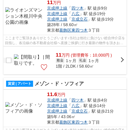
11
万円
京成押上線
「
四ツ木
」駅 徒歩9分
京成押上線
「
八広
」駅 徒歩19分
京成押上線
「
京成立石
」駅 徒歩19分
築28年 / 58.60㎡
東京都
葛飾区
東四つ木
３丁目
ここまでご覧頂きありがとうございます♪当社は他社に負けない総合仲介店を
目指し、各沿線の各不動産会社様へ直接ご挨拶に行き最新の物件を頂きお客
様へ提供しております！最新の情報は...
11
万
円
(管理費等：10,000円 )
1ヶ月
1ヶ月
敷金
礼金
1階 / 2LDK / 58.60㎡
メゾン・ド・ソフィア
賃貸 | アパート
11.6
万円
京成押上線
「
四ツ木
」駅 徒歩4分
京成押上線
「
八広
」駅 徒歩14分
京成押上線
「
京成立石
」駅 徒歩21分
築5年 / 43.06㎡
東京都
葛飾区
東四つ木
３丁目