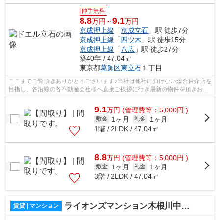
仲手無料
8.8
9.1
万円～
万円
京成押上線
「
京成立石
」駅 徒歩7分
京成押上線
「
四ツ木
」駅 徒歩15分
京成押上線
「
八広
」駅 徒歩27分
築40年 / 47.04㎡
東京都
葛飾区
東立石
１丁目
ここまでご覧頂きありがとうございます♪当社は他社に負けない総合仲介店を
目指し、各沿線の各不動産会社様へ直接ご挨拶に行き最新の物件を頂きお客
様へ提供しております！最新の情報は...
9.1
万
円
(管理費等：5,000円 )
1ヶ月
1ヶ月
敷金
礼金
1階 / 2LDK / 47.04㎡
8.8
万
円
(管理費等：5,000円 )
1ヶ月
1ヶ月
敷金
礼金
3階 / 2LDK / 47.04㎡
ライオンズマンション木根川中央公園
賃貸 | マンション