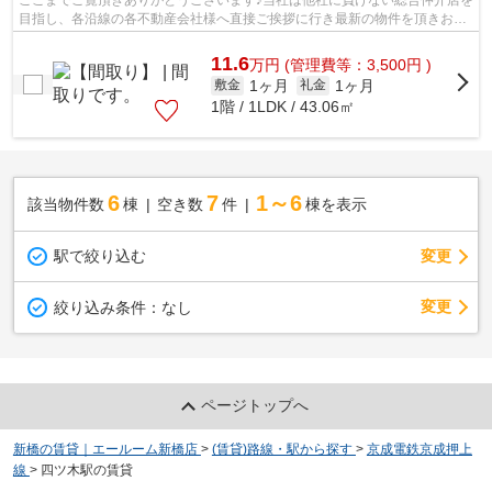
ここまでご覧頂きありがとうございます♪当社は他社に負けない総合仲介店を
目指し、各沿線の各不動産会社様へ直接ご挨拶に行き最新の物件を頂きお客
様へ提供しております！最新の情報は...
11.6
万
円
(管理費等：3,500円 )
1ヶ月
1ヶ月
敷金
礼金
1階 / 1LDK / 43.06㎡
6
7
1～6
該当物件数
棟
空き数
件
棟を表示
駅で絞り込む
変更
変更
絞り込み条件：
なし
ページトップへ
新橋の賃貸｜エールーム新橋店
>
(賃貸)路線・駅から探す
>
京成電鉄京成押上
線
>
四ツ木駅の賃貸