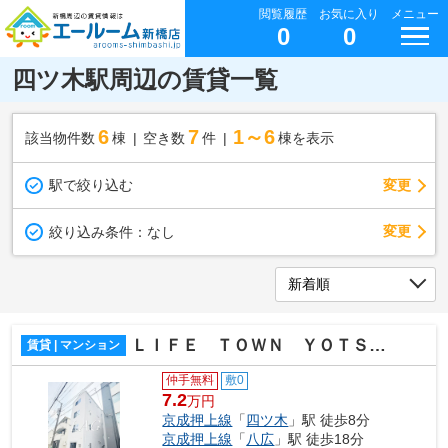
閲覧履歴
お気に入り
メニュー
0
0
四ツ木駅周辺の賃貸一覧
6
7
1～6
該当物件数
棟
空き数
件
棟を表示
駅で絞り込む
変更
変更
絞り込み条件：
なし
ＬＩＦＥ ＴＯＷＮ ＹＯＴＳＵＧＩ
賃貸 | マンション
仲手無料
敷0
7.2
万円
京成押上線
「
四ツ木
」駅 徒歩8分
京成押上線
「
八広
」駅 徒歩18分