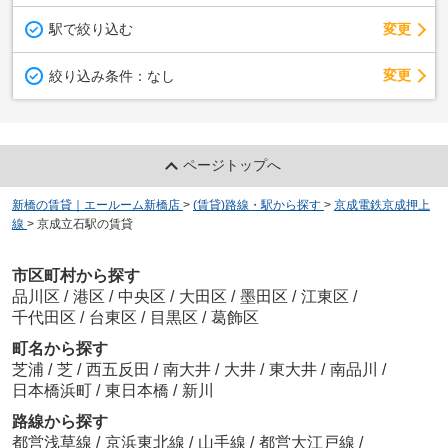
駅で絞り込む
変更
変更
絞り込み条件：
なし
ページトップへ
新橋の賃貸｜エールーム新橋店
>
(賃貸)路線・駅から探す
>
京成電鉄京成押上
線
>
京成立石駅の賃貸
市区町村から探す
品川区
/
港区
/
中央区
/
大田区
/
墨田区
/
江東区
/
千代田区
/
台東区
/
目黒区
/
葛飾区
町名から探す
芝浦
/
芝
/
西五反田
/
南大井
/
大井
/
東大井
/
南品川
/
日本橋浜町
/
東日本橋
/
新川
路線から探す
都営浅草線
/
京浜東北線
/
山手線
/
都営大江戸線
/