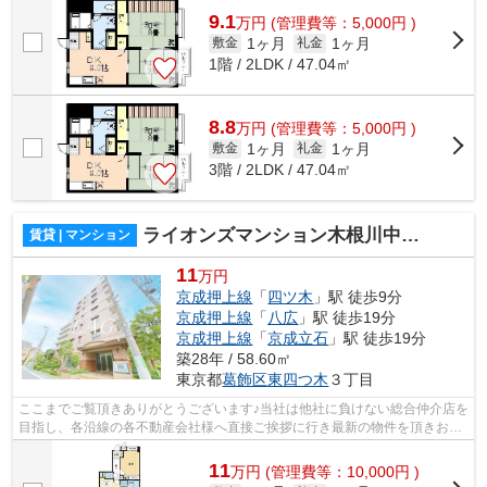
9.1
万
円
(管理費等：5,000円 )
1ヶ月
1ヶ月
敷金
礼金
1階 / 2LDK / 47.04㎡
8.8
万
円
(管理費等：5,000円 )
1ヶ月
1ヶ月
敷金
礼金
3階 / 2LDK / 47.04㎡
ライオンズマンション木根川中央公園
賃貸 | マンション
11
万円
京成押上線
「
四ツ木
」駅 徒歩9分
京成押上線
「
八広
」駅 徒歩19分
京成押上線
「
京成立石
」駅 徒歩19分
築28年 / 58.60㎡
東京都
葛飾区
東四つ木
３丁目
ここまでご覧頂きありがとうございます♪当社は他社に負けない総合仲介店を
目指し、各沿線の各不動産会社様へ直接ご挨拶に行き最新の物件を頂きお客
様へ提供しております！最新の情報は...
11
万
円
(管理費等：10,000円 )