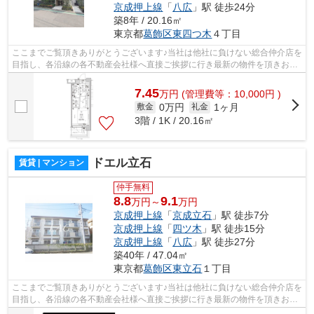
京成押上線
「
八広
」駅 徒歩24分
築8年 / 20.16㎡
東京都
葛飾区
東四つ木
４丁目
ここまでご覧頂きありがとうございます♪当社は他社に負けない総合仲介店を
目指し、各沿線の各不動産会社様へ直接ご挨拶に行き最新の物件を頂きお客
様へ提供しております！最新の情報は...
7.45
万
円
(管理費等：10,000円 )
0万円
1ヶ月
敷金
礼金
3階 / 1K / 20.16㎡
ドエル立石
賃貸 | マンション
仲手無料
8.8
9.1
万円～
万円
京成押上線
「
京成立石
」駅 徒歩7分
京成押上線
「
四ツ木
」駅 徒歩15分
京成押上線
「
八広
」駅 徒歩27分
築40年 / 47.04㎡
東京都
葛飾区
東立石
１丁目
ここまでご覧頂きありがとうございます♪当社は他社に負けない総合仲介店を
目指し、各沿線の各不動産会社様へ直接ご挨拶に行き最新の物件を頂きお客
様へ提供しております！最新の情報は...