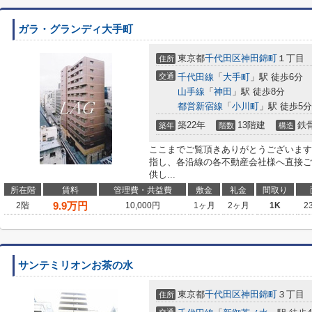
ガラ・グランディ大手町
東京都
千代田区
神田錦町
１丁目
住所
交通
千代田線
「
大手町
」駅 徒歩6分
山手線
「
神田
」駅 徒歩8分
都営新宿線
「
小川町
」駅 徒歩5分
築22年
13階建
鉄
築年
階数
構造
ここまでご覧頂きありがとうございます
指し、各沿線の各不動産会社様へ直接ご
供し...
所在階
賃料
管理費・共益費
敷金
礼金
間取り
9.9
万円
2階
10,000円
1ヶ月
2ヶ月
1K
2
サンテミリオンお茶の水
東京都
千代田区
神田錦町
３丁目
住所