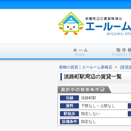
新橋の賃貸｜エールーム新橋店
>
(賃貸
淡路町駅周辺の賃貸一覧
沿線
淡路町駅
賃料
下限なし～上限なし
駅徒歩
指定しない
設備条件
指定なし