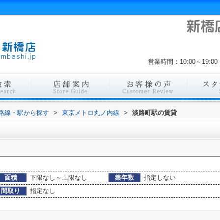
営業時間：10:00～19
)路線・駅から探す
>
東京メトロ丸ノ内線
>
淡路町駅の賃貸
面積
下限なし～上限なし
築年数
指定しない
間取り
指定なし