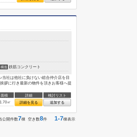
鉄筋コンクリート
構造
♪当社は他社に負けない総合仲介店を目
挨拶に行き最新の物件を頂きお客様へ提
面積
詳細
検討リスト
1.70㎡
詳細を見る
追加する
7
8
1-7
当公開件数
棟 空き数
件
棟表示