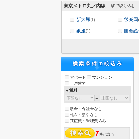
東京メトロ丸ノ内線
駅で絞り込む
新大塚
後楽園
(1)
銀座
国会議
(1)
アパート
マンション
一戸建て
▼賃料
～
敷金・保証金なし
礼金・敷引なし
共益費・管理費込み
7
件が該当