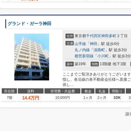
グランド・ガーラ神田
東京都
千代田区
神田多町
２丁目
住所
交通
山手線
「
神田
」駅 徒歩4分
丸ノ内線
「
淡路町
」駅 徒歩3分
都営新宿線
「
小川町
」駅 徒歩3分
築19年
13階建 地下1階
築年
階数
ここまでご覧頂きありがとうございます
指し、各沿線の各不動産会社様へ直接ご
供し...
所在階
賃料
管理費・共益費
敷金
礼金
間取り
14.4
万円
7階
10,000円
1ヶ月
2ヶ月
1DK
3
該