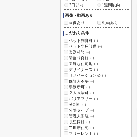
3日以内
1週間以内
画像・動画あり
画像あり
動画あり
こだわり条件
ペット飼育可
(-)
ペット専用設備
(-)
楽器相談
(-)
陽当り良好
(-)
閑静な住宅地
(-)
デザイナーズ
(-)
リノベーション済
(-)
保証人不要
(-)
事務所可
(-)
２人入居可
(-)
バリアフリー
(-)
分割可
(-)
分譲タイプ
(-)
管理人常駐
(-)
眺望良好
(-)
二世帯住宅
(-)
フリーレント
(-)