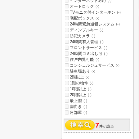
インターネット対応
(-)
オートロック
(-)
TVモニタ付インターホン
(-)
宅配ボックス
(-)
24時間緊急通報システム
(-)
ディンプルキー
(-)
防犯カメラ
(-)
24時間有人管理
(-)
フロントサービス
(-)
24時間ゴミ出し可
(-)
住戸内覧可能
(-)
コンシェルジュサービス
(-)
駐車場あり
(-)
2階以上
(-)
1階の物件
(-)
10階以上
(-)
20階以上
(-)
最上階
(-)
南向き
(-)
角部屋
(-)
7
件が該当