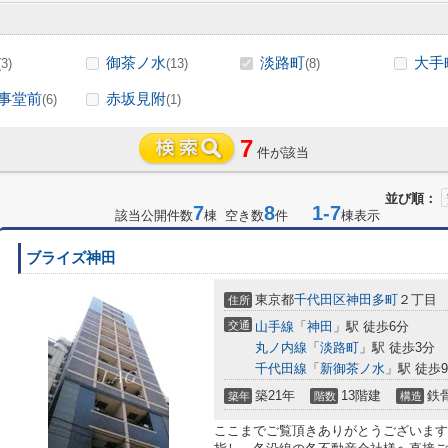
御茶ノ水
淡路町
大手
(3)
(13)
(8)
事堂前
赤坂見附
(6)
(1)
7
件が該当
並び順：
7
8
1-7
該当公開件数
棟 空き数
件
棟表示
ブライズ神田
東京都
千代田区
神田多町
２丁目
住所
交通
山手線
「
神田
」駅 徒歩6分
丸ノ内線
「
淡路町
」駅 徒歩3分
千代田線
「
新御茶ノ水
」駅 徒歩
築21年
13階建
鉄
築年
階数
構造
ここまでご覧頂きありがとうございます