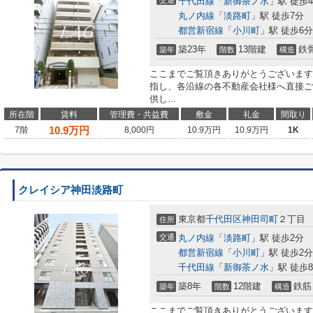
交通
千代田線
「
新御茶ノ水
」駅 徒歩
丸ノ内線
「
淡路町
」駅 徒歩7分
都営新宿線
「
小川町
」駅 徒歩6分
築23年
13階建
鉄
築年
階数
構造
ここまでご覧頂きありがとうございます
指し、各沿線の各不動産会社様へ直接ご
供し...
所在階
賃料
管理費・共益費
敷金
礼金
間取り
10.9
万円
7階
8,000円
10.9万円
10.9万円
1K
クレイシア神田淡路町
東京都
千代田区
神田司町
２丁目
住所
交通
丸ノ内線
「
淡路町
」駅 徒歩2分
都営新宿線
「
小川町
」駅 徒歩2分
千代田線
「
新御茶ノ水
」駅 徒歩
築8年
12階建
鉄筋
築年
階数
構造
ここまでご覧頂きありがとうございます