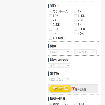
間取り
ワンルーム
1K
1DK
1LDK
2K
2DK
2LDK
3K
3DK
3LDK
4K
4DK
4LDK以上
面積
～
駅からの徒歩
築年数
7
件が該当
情報公開日
指定しない
本日