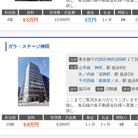
指し、各沿線の各不動産会社様へ直接ご
供し...
所在階
賃料
管理費・共益費
敷金
礼金
間取り
9.5
万円
0万円
4階
15,000円
1ヶ月
1K
2
ガラ・ステージ神田
東京都
千代田区
神田須田町
１丁
住所
交通
山手線
「
神田
」駅 徒歩5分
丸ノ内線
「
淡路町
」駅 徒歩2分
千代田線
「
新御茶ノ水
」駅 徒歩
築21年
13階建
鉄
築年
階数
構造
ここまでご覧頂きありがとうございます
指し、各沿線の各不動産会社様へ直接ご
供し...
所在階
賃料
管理費・共益費
敷金
礼金
間取り
9.8
万円
10階
9,000円
1ヶ月
2ヶ月
1K
2