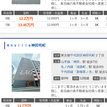
指し、各沿線の各不動産会社様へ直接ご
供し...
所在階
賃料
管理費・共益費
敷金
礼金
間取り
12.2
万円
5階
12,000円
1ヶ月
1ヶ月
1K
13.45
万円
7階
12,000円
1ヶ月
1ヶ月
1K
Ａｎｖｉｌｌｅ神田司町
東京都
千代田区
神田司町
２丁目
住所
交通
山手線
「
神田
」駅 徒歩7分
丸ノ内線
「
淡路町
」駅 徒歩4分
千代田線
「
新御茶ノ水
」駅 徒歩1
築9年
12階建
鉄筋
築年
階数
構造
ここまでご覧頂きありがとうございます
指し、各沿線の各不動産会社様へ直接ご
供し...
所在階
賃料
管理費・共益費
敷金
礼金
間取り
13.7
万円
4階
-
1ヶ月
1.75ヶ月
1K