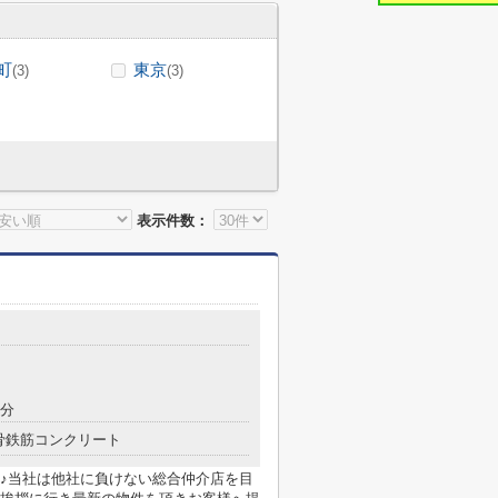
町
東京
(3)
(3)
表示件数：
9分
骨鉄筋コンクリート
♪当社は他社に負けない総合仲介店を目