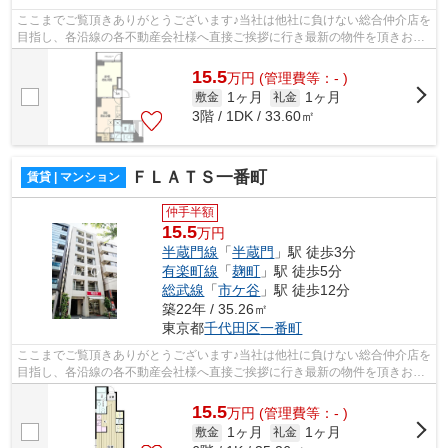
ここまでご覧頂きありがとうございます♪当社は他社に負けない総合仲介店を
目指し、各沿線の各不動産会社様へ直接ご挨拶に行き最新の物件を頂きお客
様へ提供しております！最新の情報は...
15.5
万
円
(管理費等：- )
1ヶ月
1ヶ月
敷金
礼金
3階 / 1DK / 33.60㎡
ＦＬＡＴＳ一番町
賃貸 | マンション
仲手半額
15.5
万円
半蔵門線
「
半蔵門
」駅 徒歩3分
有楽町線
「
麹町
」駅 徒歩5分
総武線
「
市ケ谷
」駅 徒歩12分
築22年 / 35.26㎡
東京都
千代田区
一番町
ここまでご覧頂きありがとうございます♪当社は他社に負けない総合仲介店を
目指し、各沿線の各不動産会社様へ直接ご挨拶に行き最新の物件を頂きお客
様へ提供しております！最新の情報は...
15.5
万
円
(管理費等：- )
1ヶ月
1ヶ月
敷金
礼金