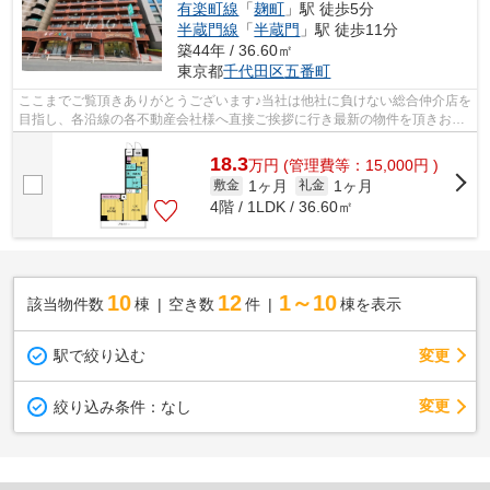
有楽町線
「
麹町
」駅 徒歩5分
半蔵門線
「
半蔵門
」駅 徒歩11分
築44年 / 36.60㎡
東京都
千代田区
五番町
ここまでご覧頂きありがとうございます♪当社は他社に負けない総合仲介店を
目指し、各沿線の各不動産会社様へ直接ご挨拶に行き最新の物件を頂きお客
様へ提供しております！最新の情報は...
18.3
万
円
(管理費等：15,000円 )
1ヶ月
1ヶ月
敷金
礼金
4階 / 1LDK / 36.60㎡
10
12
1～10
該当物件数
棟
空き数
件
棟を表示
駅で絞り込む
変更
変更
絞り込み条件：
なし