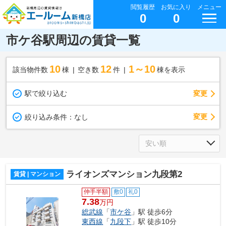
閲覧履歴
お気に入り
メニュー
0
0
市ケ谷駅周辺の賃貸一覧
10
12
1～10
該当物件数
棟
空き数
件
棟を表示
駅で絞り込む
変更
変更
絞り込み条件：
なし
ライオンズマンション九段第2
賃貸 | マンション
仲手半額
敷0
礼0
7.38
万円
総武線
「
市ケ谷
」駅 徒歩6分
東西線
「
九段下
」駅 徒歩10分