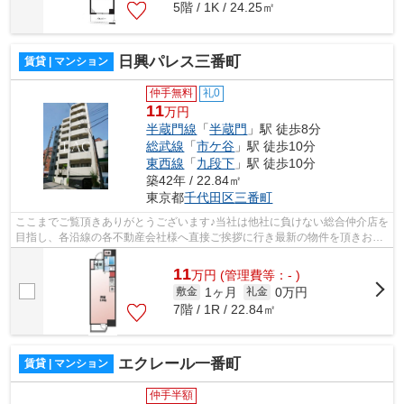
5階 / 1K / 24.25㎡
日興パレス三番町
賃貸 | マンション
仲手無料
礼0
11
万円
半蔵門線
「
半蔵門
」駅 徒歩8分
総武線
「
市ケ谷
」駅 徒歩10分
東西線
「
九段下
」駅 徒歩10分
築42年 / 22.84㎡
東京都
千代田区
三番町
ここまでご覧頂きありがとうございます♪当社は他社に負けない総合仲介店を
目指し、各沿線の各不動産会社様へ直接ご挨拶に行き最新の物件を頂きお客
様へ提供しております！最新の情報は...
11
万
円
(管理費等：- )
1ヶ月
0万円
敷金
礼金
7階 / 1R / 22.84㎡
エクレール一番町
賃貸 | マンション
仲手半額