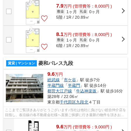
7.9
万
円
(管理費等：8,000円 )
1ヶ月
0ヶ月
敷金
礼金
5階 / 1R / 20.89㎡
8.1
万
円
(管理費等：8,000円 )
1ヶ月
0ヶ月
敷金
礼金
6階 / 1R / 20.89㎡
菱和パレス九段
賃貸 | マンション
9.6
万円
総武線
「
市ケ谷
」駅 徒歩7分
半蔵門線
「
半蔵門
」駅 徒歩14分
都営大江戸線
「
牛込神楽坂
」駅 徒歩16分
築28年 / 22.06㎡
東京都
千代田区
九段北
４丁目
ここまでご覧頂きありがとうございます♪当社は他社に負けない総合仲介店を
目指し、各沿線の各不動産会社様へ直接ご挨拶に行き最新の物件を頂きお客
様へ提供しております！最新の情報は...
9.6
万
円
(管理費等：9,000円 )