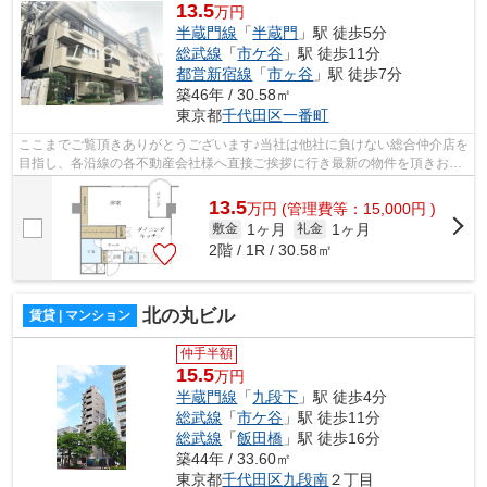
13.5
万円
半蔵門線
「
半蔵門
」駅 徒歩5分
総武線
「
市ケ谷
」駅 徒歩11分
都営新宿線
「
市ヶ谷
」駅 徒歩7分
築46年 / 30.58㎡
東京都
千代田区
一番町
ここまでご覧頂きありがとうございます♪当社は他社に負けない総合仲介店を
目指し、各沿線の各不動産会社様へ直接ご挨拶に行き最新の物件を頂きお客
様へ提供しております！最新の情報は...
13.5
万
円
(管理費等：15,000円 )
1ヶ月
1ヶ月
敷金
礼金
2階 / 1R / 30.58㎡
北の丸ビル
賃貸 | マンション
仲手半額
15.5
万円
半蔵門線
「
九段下
」駅 徒歩4分
総武線
「
市ケ谷
」駅 徒歩11分
総武線
「
飯田橋
」駅 徒歩16分
築44年 / 33.60㎡
東京都
千代田区
九段南
２丁目