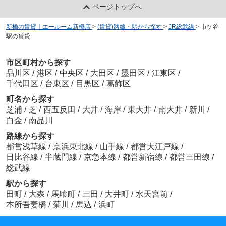
ページトップへ
新橋の賃貸｜エールーム新橋店
>
(賃貸)路線・駅から探す
>
JR総武線
>
市ケ谷
駅の賃貸
市区町村から探す
品川区
/
港区
/
中央区
/
大田区
/
墨田区
/
江東区
/
千代田区
/
台東区
/
目黒区
/
葛飾区
町名から探す
芝浦
/
芝
/
西五反田
/
大井
/
海岸
/
東大井
/
南大井
/
新川
/
白金
/
南品川
路線から探す
都営浅草線
/
京浜東北線
/
山手線
/
都営大江戸線
/
日比谷線
/
半蔵門線
/
京急本線
/
都営新宿線
/
都営三田線
/
総武線
駅から探す
田町
/
大森
/
馬喰町
/
三田
/
大井町
/
水天宮前
/
本所吾妻橋
/
菊川
/
馬込
/
浜町