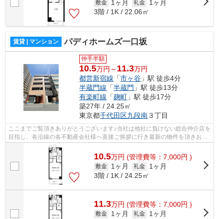
1ヶ月
1ヶ月
敷金
礼金
3階 / 1K / 22.06㎡
パディホームズ一口坂
賃貸 | マンション
仲手半額
10.5
11.3
万円～
万円
都営新宿線
「
市ヶ谷
」駅 徒歩4分
半蔵門線
「
半蔵門
」駅 徒歩13分
有楽町線
「
麹町
」駅 徒歩17分
築27年 / 24.25㎡
東京都
千代田区
九段南
３丁目
ここまでご覧頂きありがとうございます♪当社は他社に負けない総合仲介店を
目指し、各沿線の各不動産会社様へ直接ご挨拶に行き最新の物件を頂きお客
様へ提供しております！最新の情報は...
10.5
万
円
(管理費等：7,000円 )
1ヶ月
1ヶ月
敷金
礼金
3階 / 1K / 24.25㎡
11.3
万
円
(管理費等：7,000円 )
1ヶ月
1ヶ月
敷金
礼金