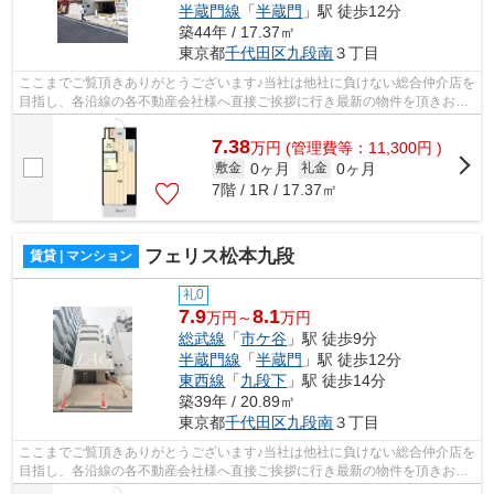
半蔵門線
「
半蔵門
」駅 徒歩12分
築44年 / 17.37㎡
東京都
千代田区
九段南
３丁目
ここまでご覧頂きありがとうございます♪当社は他社に負けない総合仲介店を
目指し、各沿線の各不動産会社様へ直接ご挨拶に行き最新の物件を頂きお客
様へ提供しております！最新の情報は...
7.38
万
円
(管理費等：11,300円 )
0ヶ月
0ヶ月
敷金
礼金
7階 / 1R / 17.37㎡
フェリス松本九段
賃貸 | マンション
礼0
7.9
8.1
万円～
万円
総武線
「
市ケ谷
」駅 徒歩9分
半蔵門線
「
半蔵門
」駅 徒歩12分
東西線
「
九段下
」駅 徒歩14分
築39年 / 20.89㎡
東京都
千代田区
九段南
３丁目
ここまでご覧頂きありがとうございます♪当社は他社に負けない総合仲介店を
目指し、各沿線の各不動産会社様へ直接ご挨拶に行き最新の物件を頂きお客
様へ提供しております！最新の情報は...