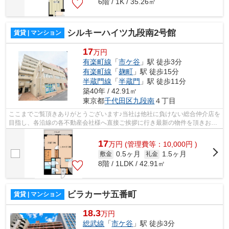
6階 / 1K / 35.26㎡
シルキーハイツ九段南2号館
賃貸 | マンション
17
万円
有楽町線
「
市ケ谷
」駅 徒歩3分
有楽町線
「
麹町
」駅 徒歩15分
半蔵門線
「
半蔵門
」駅 徒歩11分
築40年 / 42.91㎡
東京都
千代田区
九段南
４丁目
ここまでご覧頂きありがとうございます♪当社は他社に負けない総合仲介店を
目指し、各沿線の各不動産会社様へ直接ご挨拶に行き最新の物件を頂きお客
様へ提供しております！最新の情報は...
17
万
円
(管理費等：10,000円 )
0.5ヶ月
1.5ヶ月
敷金
礼金
8階 / 1LDK / 42.91㎡
ビラカーサ五番町
賃貸 | マンション
18.3
万円
総武線
「
市ケ谷
」駅 徒歩3分