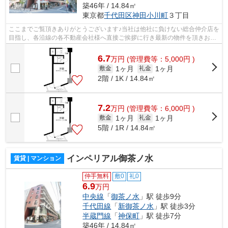
築46年 / 14.84㎡
東京都
千代田区
神田小川町
３丁目
ここまでご覧頂きありがとうございます♪当社は他社に負けない総合仲介店を
目指し、各沿線の各不動産会社様へ直接ご挨拶に行き最新の物件を頂きお客
様へ提供しております！最新の情報は...
6.7
万
円
(管理費等：5,000円 )
1ヶ月
1ヶ月
敷金
礼金
2階 / 1K / 14.84㎡
7.2
万
円
(管理費等：6,000円 )
1ヶ月
1ヶ月
敷金
礼金
5階 / 1R / 14.84㎡
インペリアル御茶ノ水
賃貸 | マンション
仲手無料
敷0
礼0
6.9
万円
中央線
「
御茶ノ水
」駅 徒歩9分
千代田線
「
新御茶ノ水
」駅 徒歩3分
半蔵門線
「
神保町
」駅 徒歩7分
築46年 / 14.84㎡