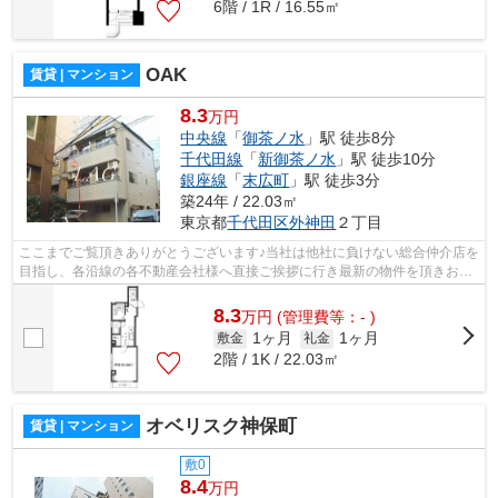
6階 / 1R / 16.55㎡
OAK
賃貸 | マンション
8.3
万円
中央線
「
御茶ノ水
」駅 徒歩8分
千代田線
「
新御茶ノ水
」駅 徒歩10分
銀座線
「
末広町
」駅 徒歩3分
築24年 / 22.03㎡
東京都
千代田区
外神田
２丁目
ここまでご覧頂きありがとうございます♪当社は他社に負けない総合仲介店を
目指し、各沿線の各不動産会社様へ直接ご挨拶に行き最新の物件を頂きお客
様へ提供しております！最新の情報は...
8.3
万
円
(管理費等：- )
1ヶ月
1ヶ月
敷金
礼金
2階 / 1K / 22.03㎡
オベリスク神保町
賃貸 | マンション
敷0
8.4
万円