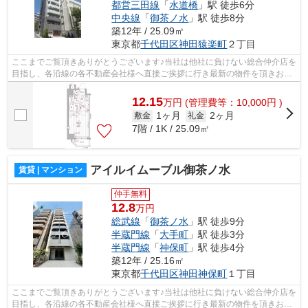
都営三田線
「
水道橋
」駅 徒歩6分
中央線
「
御茶ノ水
」駅 徒歩8分
築12年 / 25.09㎡
東京都
千代田区
神田猿楽町
２丁目
ここまでご覧頂きありがとうございます♪当社は他社に負けない総合仲介店を
目指し、各沿線の各不動産会社様へ直接ご挨拶に行き最新の物件を頂きお客
様へ提供しております！最新の情報は...
12.15
万
円
(管理費等：10,000円 )
1ヶ月
2ヶ月
敷金
礼金
7階 / 1K / 25.09㎡
アイルイムーブル御茶ノ水
賃貸 | マンション
仲手無料
12.8
万円
総武線
「
御茶ノ水
」駅 徒歩9分
半蔵門線
「
大手町
」駅 徒歩3分
半蔵門線
「
神保町
」駅 徒歩4分
築12年 / 25.16㎡
東京都
千代田区
神田神保町
１丁目
ここまでご覧頂きありがとうございます♪当社は他社に負けない総合仲介店を
目指し、各沿線の各不動産会社様へ直接ご挨拶に行き最新の物件を頂きお客