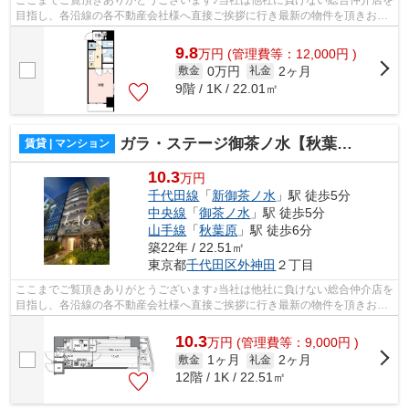
ここまでご覧頂きありがとうございます♪当社は他社に負けない総合仲介店を
目指し、各沿線の各不動産会社様へ直接ご挨拶に行き最新の物件を頂きお客
様へ提供しております！最新の情報は...
9.8
万
円
(管理費等：12,000円 )
0万円
2ヶ月
敷金
礼金
9階 / 1K / 22.01㎡
ガラ・ステージ御茶ノ水【秋葉原】
賃貸 | マンション
10.3
万円
千代田線
「
新御茶ノ水
」駅 徒歩5分
中央線
「
御茶ノ水
」駅 徒歩5分
山手線
「
秋葉原
」駅 徒歩6分
築22年 / 22.51㎡
東京都
千代田区
外神田
２丁目
ここまでご覧頂きありがとうございます♪当社は他社に負けない総合仲介店を
目指し、各沿線の各不動産会社様へ直接ご挨拶に行き最新の物件を頂きお客
様へ提供しております！最新の情報は...
10.3
万
円
(管理費等：9,000円 )
1ヶ月
2ヶ月
敷金
礼金
12階 / 1K / 22.51㎡