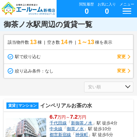
閲覧履歴
お気に入り
メニュー
0
0
御茶ノ水駅周辺の賃貸一覧
13
14
1～13
該当物件数
棟
空き数
件
棟を表示
駅で絞り込む
変更
変更
絞り込み条件：
なし
インペリアルお茶の水
賃貸 | マンション
6.7
7.2
万円～
万円
千代田線
「
新御茶ノ水
」駅 徒歩4分
中央線
「
御茶ノ水
」駅 徒歩10分
都営新宿線
「
神保町
」駅 徒歩5分