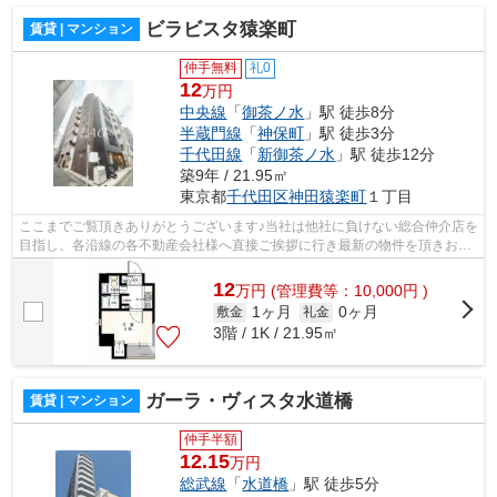
ビラビスタ猿楽町
賃貸 | マンション
仲手無料
礼0
12
万円
中央線
「
御茶ノ水
」駅 徒歩8分
半蔵門線
「
神保町
」駅 徒歩3分
千代田線
「
新御茶ノ水
」駅 徒歩12分
築9年 / 21.95㎡
東京都
千代田区
神田猿楽町
１丁目
ここまでご覧頂きありがとうございます♪当社は他社に負けない総合仲介店を
目指し、各沿線の各不動産会社様へ直接ご挨拶に行き最新の物件を頂きお客
様へ提供しております！最新の情報は...
12
万
円
(管理費等：10,000円 )
1ヶ月
0ヶ月
敷金
礼金
3階 / 1K / 21.95㎡
ガーラ・ヴィスタ水道橋
賃貸 | マンション
仲手半額
12.15
万円
総武線
「
水道橋
」駅 徒歩5分