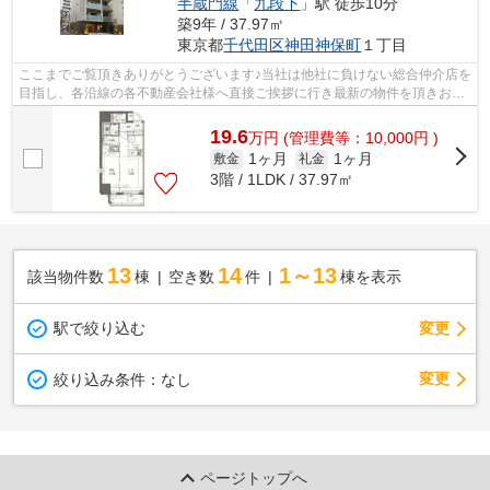
半蔵門線
「
九段下
」駅 徒歩10分
築9年 / 37.97㎡
東京都
千代田区
神田神保町
１丁目
ここまでご覧頂きありがとうございます♪当社は他社に負けない総合仲介店を
目指し、各沿線の各不動産会社様へ直接ご挨拶に行き最新の物件を頂きお客
様へ提供しております！最新の情報は...
19.6
万
円
(管理費等：10,000円 )
1ヶ月
1ヶ月
敷金
礼金
3階 / 1LDK / 37.97㎡
13
14
1～13
該当物件数
棟
空き数
件
棟を表示
駅で絞り込む
変更
変更
絞り込み条件：
なし
ページトップへ