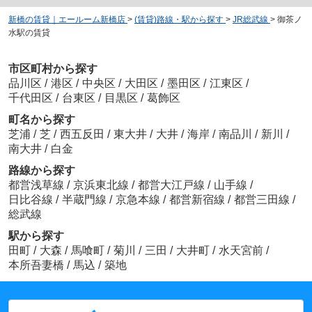
新橋の賃貸｜エールーム新橋店
>
(賃貸)路線・駅から探す
>
JR総武線
>
御茶ノ
水駅の賃貸
市区町村から探す
品川区
/
港区
/
中央区
/
大田区
/
墨田区
/
江東区
/
千代田区
/
台東区
/
目黒区
/
葛飾区
町名から探す
芝浦
/
芝
/
西五反田
/
東大井
/
大井
/
海岸
/
南品川
/
新川
/
南大井
/
白金
路線から探す
都営浅草線
/
京浜東北線
/
都営大江戸線
/
山手線
/
日比谷線
/
半蔵門線
/
京急本線
/
都営新宿線
/
都営三田線
/
総武線
駅から探す
田町
/
大森
/
馬喰町
/
菊川
/
三田
/
大井町
/
水天宮前
/
本所吾妻橋
/
馬込
/
築地