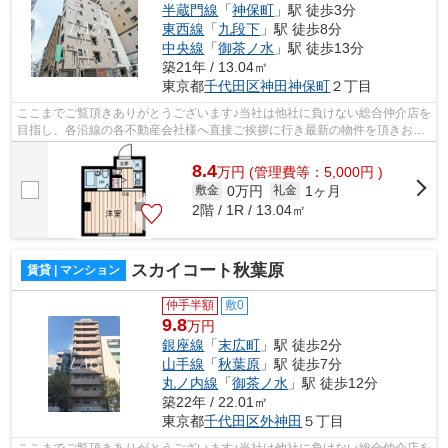
半蔵門線
「
神保町
」駅 徒歩3分
東西線
「
九段下
」駅 徒歩8分
中央線
「
御茶ノ水
」駅 徒歩13分
築21年 / 13.04㎡
東京都
千代田区
神田神保町
２丁目
ここまでご覧頂きありがとうございます♪当社は他社に負けない総合仲介店を
目指し、各沿線の各不動産会社様へ直接ご挨拶に行き最新の物件を頂きお客
様へ提供しております！最新の情報は...
8.4
万
円
(管理費等：5,000円 )
0万円
1ヶ月
敷金
礼金
2階 / 1R / 13.04㎡
スカイコート秋葉原
賃貸 | マンション
仲手半額
敷0
9.8
万円
銀座線
「
末広町
」駅 徒歩2分
山手線
「
秋葉原
」駅 徒歩7分
丸ノ内線
「
御茶ノ水
」駅 徒歩12分
築22年 / 22.01㎡
東京都
千代田区
外神田
５丁目