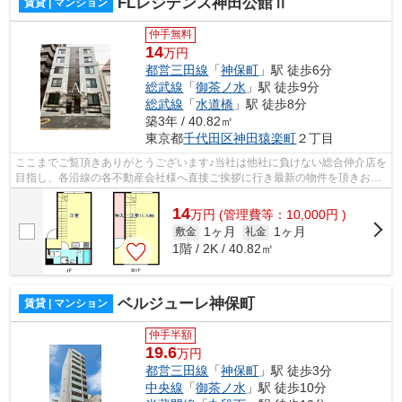
FLレジデンス神田公館Ⅱ
賃貸 | マンション
仲手無料
14
万円
都営三田線
「
神保町
」駅 徒歩6分
総武線
「
御茶ノ水
」駅 徒歩9分
総武線
「
水道橋
」駅 徒歩8分
築3年 / 40.82㎡
東京都
千代田区
神田猿楽町
２丁目
ここまでご覧頂きありがとうございます♪当社は他社に負けない総合仲介店を
目指し、各沿線の各不動産会社様へ直接ご挨拶に行き最新の物件を頂きお客
様へ提供しております！最新の情報は...
14
万
円
(管理費等：10,000円 )
1ヶ月
1ヶ月
敷金
礼金
1階 / 2K / 40.82㎡
ベルジューレ神保町
賃貸 | マンション
仲手半額
19.6
万円
都営三田線
「
神保町
」駅 徒歩3分
中央線
「
御茶ノ水
」駅 徒歩10分