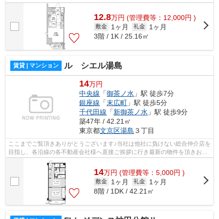
様へ提供しております！最新の情報は...
12.8
万
円
(管理費等：12,000円 )
1ヶ月
1ヶ月
敷金
礼金
3階 / 1K / 25.16㎡
ル シエル湯島
賃貸 | マンション
14
万円
中央線
「
御茶ノ水
」駅 徒歩7分
銀座線
「
末広町
」駅 徒歩5分
千代田線
「
新御茶ノ水
」駅 徒歩9分
築47年 / 42.21㎡
東京都
文京区
湯島
３丁目
ここまでご覧頂きありがとうございます♪当社は他社に負けない総合仲介店を
目指し、各沿線の各不動産会社様へ直接ご挨拶に行き最新の物件を頂きお客
様へ提供しております！最新の情報は...
14
万
円
(管理費等：5,000円 )
1ヶ月
1ヶ月
敷金
礼金
8階 / 1DK / 42.21㎡