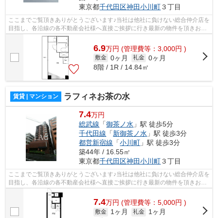
東京都
千代田区
神田小川町
３丁目
ここまでご覧頂きありがとうございます♪当社は他社に負けない総合仲介店を
目指し、各沿線の各不動産会社様へ直接ご挨拶に行き最新の物件を頂きお客
様へ提供しております！最新の情報は...
6.9
万
円
(管理費等：3,000円 )
0ヶ月
0ヶ月
敷金
礼金
8階 / 1R / 14.84㎡
ラフィネお茶の水
賃貸 | マンション
7.4
万円
総武線
「
御茶ノ水
」駅 徒歩5分
千代田線
「
新御茶ノ水
」駅 徒歩3分
都営新宿線
「
小川町
」駅 徒歩3分
築44年 / 16.55㎡
東京都
千代田区
神田小川町
３丁目
ここまでご覧頂きありがとうございます♪当社は他社に負けない総合仲介店を
目指し、各沿線の各不動産会社様へ直接ご挨拶に行き最新の物件を頂きお客
様へ提供しております！最新の情報は...
7.4
万
円
(管理費等：5,000円 )
1ヶ月
1ヶ月
敷金
礼金