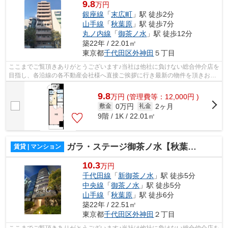
9.8
万円
銀座線
「
末広町
」駅 徒歩2分
山手線
「
秋葉原
」駅 徒歩7分
丸ノ内線
「
御茶ノ水
」駅 徒歩12分
築22年 / 22.01㎡
東京都
千代田区
外神田
５丁目
ここまでご覧頂きありがとうございます♪当社は他社に負けない総合仲介店を
目指し、各沿線の各不動産会社様へ直接ご挨拶に行き最新の物件を頂きお客
様へ提供しております！最新の情報は...
9.8
万
円
(管理費等：12,000円 )
0万円
2ヶ月
敷金
礼金
9階 / 1K / 22.01㎡
ガラ・ステージ御茶ノ水【秋葉原】
賃貸 | マンション
10.3
万円
千代田線
「
新御茶ノ水
」駅 徒歩5分
中央線
「
御茶ノ水
」駅 徒歩5分
山手線
「
秋葉原
」駅 徒歩6分
築22年 / 22.51㎡
東京都
千代田区
外神田
２丁目