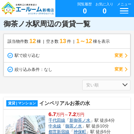
閲覧履歴
お気に入り
メニュー
0
0
御茶ノ水駅周辺の賃貸一覧
12
13
1～12
該当物件数
棟
空き数
件
棟を表示
駅で絞り込む
変更
変更
絞り込み条件：
なし
インペリアルお茶の水
賃貸 | マンション
6.7
7.2
万円～
万円
千代田線
「
新御茶ノ水
」駅 徒歩4分
中央線
「
御茶ノ水
」駅 徒歩10分
都営新宿線
「
神保町
」駅 徒歩5分