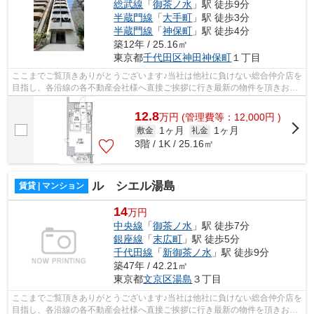
総武線
「
御茶ノ水
」駅 徒歩9分
半蔵門線
「
大手町
」駅 徒歩3分
半蔵門線
「
神保町
」駅 徒歩4分
築12年 / 25.16㎡
東京都
千代田区
神田神保町
１丁目
ここまでご覧頂きありがとうございます♪当社は他社に負けない総合仲介店を
目指し、各沿線の各不動産会社様へ直接ご挨拶に行き最新の物件を頂きお客
様へ提供しております！最新の情報は...
12.8
万
円
(管理費等：12,000円 )
1ヶ月
1ヶ月
敷金
礼金
3階 / 1K / 25.16㎡
ル シエル湯島
賃貸 | マンション
14
万円
中央線
「
御茶ノ水
」駅 徒歩7分
銀座線
「
末広町
」駅 徒歩5分
千代田線
「
新御茶ノ水
」駅 徒歩9分
築47年 / 42.21㎡
東京都
文京区
湯島
３丁目
ここまでご覧頂きありがとうございます♪当社は他社に負けない総合仲介店を
目指し、各沿線の各不動産会社様へ直接ご挨拶に行き最新の物件を頂きお客