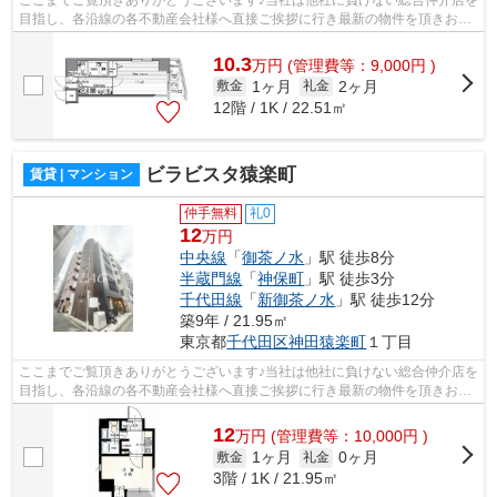
ここまでご覧頂きありがとうございます♪当社は他社に負けない総合仲介店を
目指し、各沿線の各不動産会社様へ直接ご挨拶に行き最新の物件を頂きお客
様へ提供しております！最新の情報は...
10.3
万
円
(管理費等：9,000円 )
1ヶ月
2ヶ月
敷金
礼金
12階 / 1K / 22.51㎡
ビラビスタ猿楽町
賃貸 | マンション
仲手無料
礼0
12
万円
中央線
「
御茶ノ水
」駅 徒歩8分
半蔵門線
「
神保町
」駅 徒歩3分
千代田線
「
新御茶ノ水
」駅 徒歩12分
築9年 / 21.95㎡
東京都
千代田区
神田猿楽町
１丁目
ここまでご覧頂きありがとうございます♪当社は他社に負けない総合仲介店を
目指し、各沿線の各不動産会社様へ直接ご挨拶に行き最新の物件を頂きお客
様へ提供しております！最新の情報は...
12
万
円
(管理費等：10,000円 )
1ヶ月
0ヶ月
敷金
礼金
3階 / 1K / 21.95㎡