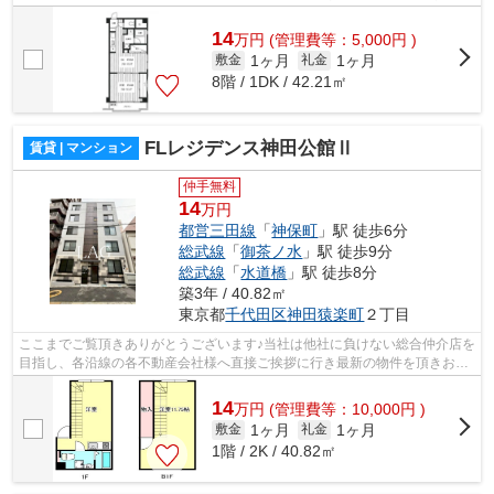
様へ提供しております！最新の情報は...
14
万
円
(管理費等：5,000円 )
1ヶ月
1ヶ月
敷金
礼金
8階 / 1DK / 42.21㎡
FLレジデンス神田公館Ⅱ
賃貸 | マンション
仲手無料
14
万円
都営三田線
「
神保町
」駅 徒歩6分
総武線
「
御茶ノ水
」駅 徒歩9分
総武線
「
水道橋
」駅 徒歩8分
築3年 / 40.82㎡
東京都
千代田区
神田猿楽町
２丁目
ここまでご覧頂きありがとうございます♪当社は他社に負けない総合仲介店を
目指し、各沿線の各不動産会社様へ直接ご挨拶に行き最新の物件を頂きお客
様へ提供しております！最新の情報は...
14
万
円
(管理費等：10,000円 )
1ヶ月
1ヶ月
敷金
礼金
1階 / 2K / 40.82㎡