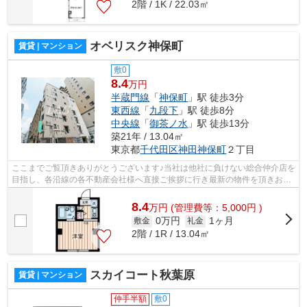
2階 / 1K / 22.03㎡
オベリスク神保町
賃貸 | マンション
敷0
8.4
万円
半蔵門線
「
神保町
」駅 徒歩3分
東西線
「
九段下
」駅 徒歩8分
中央線
「
御茶ノ水
」駅 徒歩13分
築21年 / 13.04㎡
東京都
千代田区
神田神保町
２丁目
ここまでご覧頂きありがとうございます♪当社は他社に負けない総合仲介店を
目指し、各沿線の各不動産会社様へ直接ご挨拶に行き最新の物件を頂きお客
様へ提供しております！最新の情報は...
8.4
万
円
(管理費等：5,000円 )
0万円
1ヶ月
敷金
礼金
2階 / 1R / 13.04㎡
スカイコート秋葉原
賃貸 | マンション
仲手半額
敷0