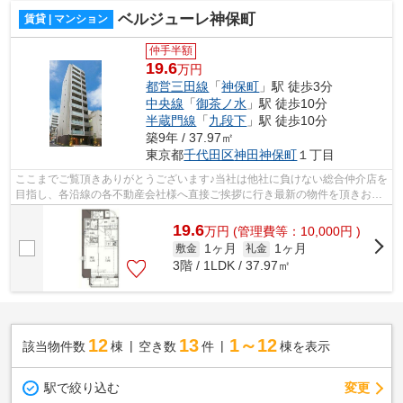
ベルジューレ神保町
賃貸 | マンション
仲手半額
19.6
万円
都営三田線
「
神保町
」駅 徒歩3分
中央線
「
御茶ノ水
」駅 徒歩10分
半蔵門線
「
九段下
」駅 徒歩10分
築9年 / 37.97㎡
東京都
千代田区
神田神保町
１丁目
ここまでご覧頂きありがとうございます♪当社は他社に負けない総合仲介店を
目指し、各沿線の各不動産会社様へ直接ご挨拶に行き最新の物件を頂きお客
様へ提供しております！最新の情報は...
19.6
万
円
(管理費等：10,000円 )
1ヶ月
1ヶ月
敷金
礼金
3階 / 1LDK / 37.97㎡
12
13
1～12
該当物件数
棟
空き数
件
棟を表示
駅で絞り込む
変更