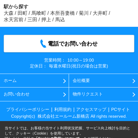
駅から探す
大森
/
田町
/
馬喰町
/
本所吾妻橋
/
菊川
/
大井町
/
水天宮前
/
三田
/
押上
/
馬込
電話でお問い合わせ
営業時間：
10:00～19:00
定休日：
毎週水曜日(祝日の場合は営業)
ホーム
会社概要
お問い合わせ
物件リクエスト
プライバシーポリシー
利用規約
アクセスマップ
PCサイト
Copyright(c) 株式会社エールーム新橋店 All rights reserved.
当サイトでは、お客様の当サイト利用状況把握、サービス向上検討を目的と
して、クッキー（Cookie）を使用しています。