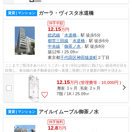
ガーラ・ヴィスタ水道橋
賃貸 | マンション
仲手半額
12.15
万円
総武線
「
水道橋
」駅 徒歩5分
都営三田線
「
水道橋
」駅 徒歩6分
中央線
「
御茶ノ水
」駅 徒歩8分
築12年 / 25.09㎡
東京都
千代田区
神田猿楽町
２丁目
ここまでご覧頂きありがとうございます♪当社は他社に負けない総合仲介店を
目指し、各沿線の各不動産会社様へ直接ご挨拶に行き最新の物件を頂きお客
様へ提供しております！最新の情報は...
12.15
万
円
(管理費等：10,000円 )
1ヶ月
2ヶ月
敷金
礼金
7階 / 1K / 25.09㎡
アイルイムーブル御茶ノ水
賃貸 | マンション
仲手無料
12.8
万円