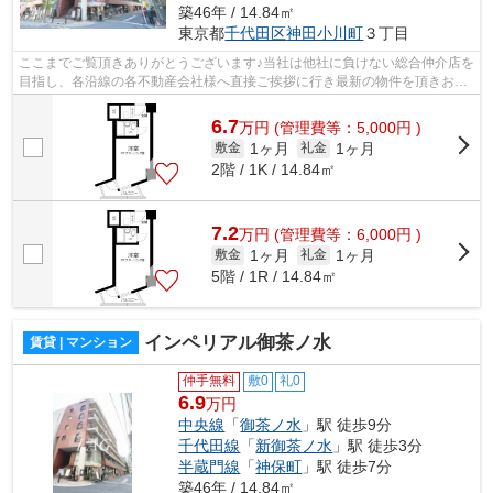
築46年 / 14.84㎡
東京都
千代田区
神田小川町
３丁目
ここまでご覧頂きありがとうございます♪当社は他社に負けない総合仲介店を
目指し、各沿線の各不動産会社様へ直接ご挨拶に行き最新の物件を頂きお客
様へ提供しております！最新の情報は...
6.7
万
円
(管理費等：5,000円 )
1ヶ月
1ヶ月
敷金
礼金
2階 / 1K / 14.84㎡
7.2
万
円
(管理費等：6,000円 )
1ヶ月
1ヶ月
敷金
礼金
5階 / 1R / 14.84㎡
インペリアル御茶ノ水
賃貸 | マンション
仲手無料
敷0
礼0
6.9
万円
中央線
「
御茶ノ水
」駅 徒歩9分
千代田線
「
新御茶ノ水
」駅 徒歩3分
半蔵門線
「
神保町
」駅 徒歩7分
築46年 / 14.84㎡