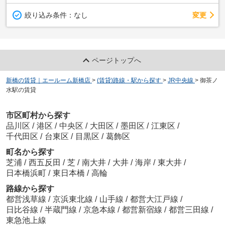
変更
絞り込み条件：
なし
ページトップへ
新橋の賃貸｜エールーム新橋店
>
(賃貸)路線・駅から探す
>
JR中央線
>
御茶ノ
水駅の賃貸
市区町村から探す
品川区
/
港区
/
中央区
/
大田区
/
墨田区
/
江東区
/
千代田区
/
台東区
/
目黒区
/
葛飾区
町名から探す
芝浦
/
西五反田
/
芝
/
南大井
/
大井
/
海岸
/
東大井
/
日本橋浜町
/
東日本橋
/
高輪
路線から探す
都営浅草線
/
京浜東北線
/
山手線
/
都営大江戸線
/
日比谷線
/
半蔵門線
/
京急本線
/
都営新宿線
/
都営三田線
/
東急池上線