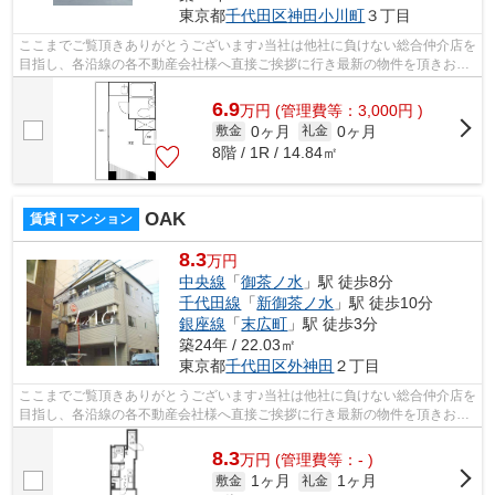
東京都
千代田区
神田小川町
３丁目
ここまでご覧頂きありがとうございます♪当社は他社に負けない総合仲介店を
目指し、各沿線の各不動産会社様へ直接ご挨拶に行き最新の物件を頂きお客
様へ提供しております！最新の情報は...
6.9
万
円
(管理費等：3,000円 )
0ヶ月
0ヶ月
敷金
礼金
8階 / 1R / 14.84㎡
OAK
賃貸 | マンション
8.3
万円
中央線
「
御茶ノ水
」駅 徒歩8分
千代田線
「
新御茶ノ水
」駅 徒歩10分
銀座線
「
末広町
」駅 徒歩3分
築24年 / 22.03㎡
東京都
千代田区
外神田
２丁目
ここまでご覧頂きありがとうございます♪当社は他社に負けない総合仲介店を
目指し、各沿線の各不動産会社様へ直接ご挨拶に行き最新の物件を頂きお客
様へ提供しております！最新の情報は...
8.3
万
円
(管理費等：- )
1ヶ月
1ヶ月
敷金
礼金