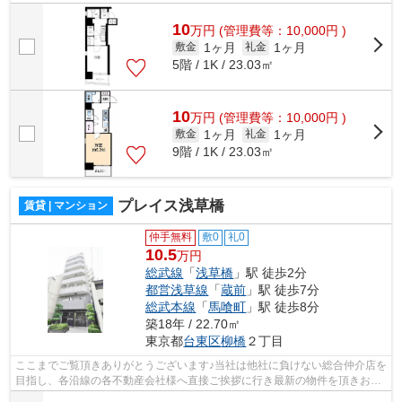
様へ提供しております！最新の情報は...
10
万
円
(管理費等：10,000円 )
1ヶ月
1ヶ月
敷金
礼金
5階 / 1K / 23.03㎡
10
万
円
(管理費等：10,000円 )
1ヶ月
1ヶ月
敷金
礼金
9階 / 1K / 23.03㎡
プレイス浅草橋
賃貸 | マンション
仲手無料
敷0
礼0
10.5
万円
総武線
「
浅草橋
」駅 徒歩2分
都営浅草線
「
蔵前
」駅 徒歩7分
総武本線
「
馬喰町
」駅 徒歩8分
築18年 / 22.70㎡
東京都
台東区
柳橋
２丁目
ここまでご覧頂きありがとうございます♪当社は他社に負けない総合仲介店を
目指し、各沿線の各不動産会社様へ直接ご挨拶に行き最新の物件を頂きお客
様へ提供しております！最新の情報は...