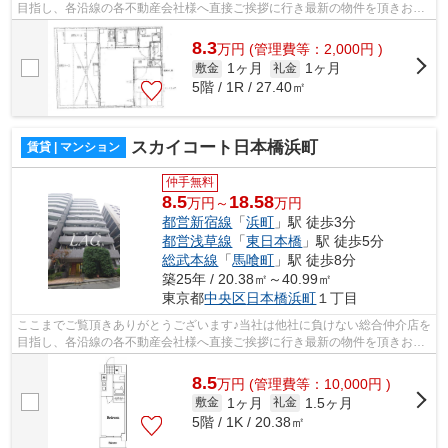
目指し、各沿線の各不動産会社様へ直接ご挨拶に行き最新の物件を頂きお客
様へ提供しております！最新の情報は...
8.3
万
円
(管理費等：2,000円 )
1ヶ月
1ヶ月
敷金
礼金
5階 / 1R / 27.40㎡
スカイコート日本橋浜町
賃貸 | マンション
仲手無料
8.5
18.58
万円～
万円
都営新宿線
「
浜町
」駅 徒歩3分
都営浅草線
「
東日本橋
」駅 徒歩5分
総武本線
「
馬喰町
」駅 徒歩8分
築25年 / 20.38㎡～40.99㎡
東京都
中央区
日本橋浜町
１丁目
ここまでご覧頂きありがとうございます♪当社は他社に負けない総合仲介店を
目指し、各沿線の各不動産会社様へ直接ご挨拶に行き最新の物件を頂きお客
様へ提供しております！最新の情報は...
8.5
万
円
(管理費等：10,000円 )
1ヶ月
1.5ヶ月
敷金
礼金
5階 / 1K / 20.38㎡