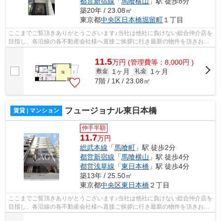
都営新宿線
「
馬喰横山
」駅 徒歩8分
築20年 / 23.08㎡
東京都
中央区
日本橋堀留町
１丁目
ここまでご覧頂きありがとうございます♪当社は他社に負けない総合仲介店を
目指し、各沿線の各不動産会社様へ直接ご挨拶に行き最新の物件を頂きお客
様へ提供しております！最新の情報は...
11.5
万
円
(管理費等：8,000円 )
1ヶ月
1ヶ月
敷金
礼金
7階 / 1K / 23.08㎡
フュージョナル東日本橋
賃貸 | マンション
仲手半額
11.7
万円
総武本線
「
馬喰町
」駅 徒歩2分
都営新宿線
「
馬喰横山
」駅 徒歩4分
都営浅草線
「
東日本橋
」駅 徒歩4分
築13年 / 25.50㎡
東京都
中央区
東日本橋
２丁目
ここまでご覧頂きありがとうございます♪当社は他社に負けない総合仲介店を
目指し、各沿線の各不動産会社様へ直接ご挨拶に行き最新の物件を頂きお客
様へ提供しております！最新の情報は...