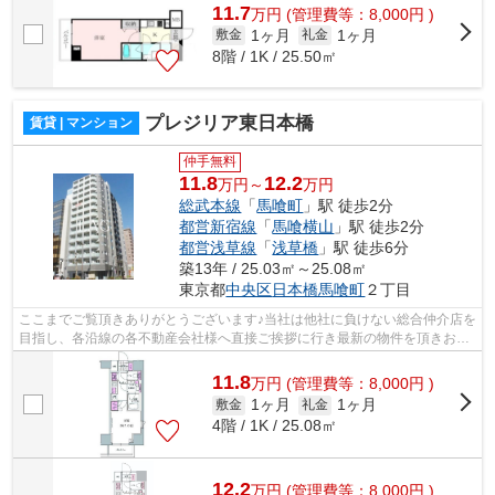
11.7
万
円
(管理費等：8,000円 )
1ヶ月
1ヶ月
敷金
礼金
8階 / 1K / 25.50㎡
プレジリア東日本橋
賃貸 | マンション
仲手無料
11.8
12.2
万円～
万円
総武本線
「
馬喰町
」駅 徒歩2分
都営新宿線
「
馬喰横山
」駅 徒歩2分
都営浅草線
「
浅草橋
」駅 徒歩6分
築13年 / 25.03㎡～25.08㎡
東京都
中央区
日本橋馬喰町
２丁目
ここまでご覧頂きありがとうございます♪当社は他社に負けない総合仲介店を
目指し、各沿線の各不動産会社様へ直接ご挨拶に行き最新の物件を頂きお客
様へ提供しております！最新の情報は...
11.8
万
円
(管理費等：8,000円 )
1ヶ月
1ヶ月
敷金
礼金
4階 / 1K / 25.08㎡
12.2
万
円
(管理費等：8,000円 )