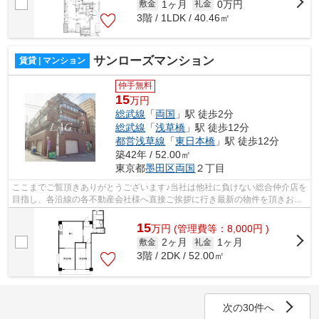
1ヶ月
0万円
敷金
礼金
3階 / 1LDK / 40.46㎡
サンローズマンション
賃貸 | マンション
仲手無料
15
万円
総武線
「
両国
」駅 徒歩2分
総武線
「
浅草橋
」駅 徒歩12分
都営浅草線
「
東日本橋
」駅 徒歩12分
築42年 / 52.00㎡
東京都
墨田区
両国
２丁目
ここまでご覧頂きありがとうございます♪当社は他社に負けない総合仲介店を
目指し、各沿線の各不動産会社様へ直接ご挨拶に行き最新の物件を頂きお客
様へ提供しております！最新の情報は...
15
万
円
(管理費等：8,000円 )
2ヶ月
1ヶ月
敷金
礼金
3階 / 2DK / 52.00㎡
次の30件へ