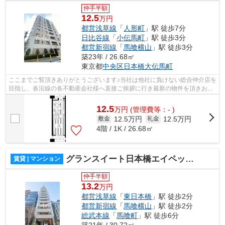
仲手半額
12.5
万円
都営浅草線
「
人形町
」駅 徒歩7分
日比谷線
「
小伝馬町
」駅 徒歩3分
都営新宿線
「
馬喰横山
」駅 徒歩3分
築23年 / 26.68㎡
東京都
中央区
日本橋大伝馬町
ここまでご覧頂きありがとうございます♪当社は他社に負けない総合仲介店を
目指し、各沿線の各不動産会社様へ直接ご挨拶に行き最新の物件を頂きお客
様へ提供しております！最新の情報は...
12.5
万
円
(管理費等：- )
12.5万円
12.5万円
敷金
礼金
4階 / 1K / 26.68㎡
グランスイート日本橋エイペックス
賃貸 | マンション
仲手半額
13.2
万円
都営浅草線
「
東日本橋
」駅 徒歩2分
都営新宿線
「
馬喰横山
」駅 徒歩2分
総武本線
「
馬喰町
」駅 徒歩6分