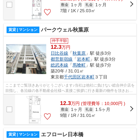
1ヶ月
1ヶ月
敷金
礼金
7階 / 1K / 25.03㎡
パークウェル秋葉原
賃貸 | マンション
仲手半額
12.3
万円
日比谷線
「
秋葉原
」駅 徒歩3分
都営新宿線
「
岩本町
」駅 徒歩3分
総武本線
「
馬喰町
」駅 徒歩7分
築20年 / 31.01㎡
東京都
千代田区
岩本町
３丁目
ここまでご覧頂きありがとうございます♪当社は他社に負けない総合仲介店を
目指し、各沿線の各不動産会社様へ直接ご挨拶に行き最新の物件を頂きお客
様へ提供しております！最新の情報は...
12.3
万
円
(管理費等：10,000円 )
1ヶ月
1.5ヶ月
敷金
礼金
9階 / 1R / 31.01㎡
エフローレ日本橋
賃貸 | マンション