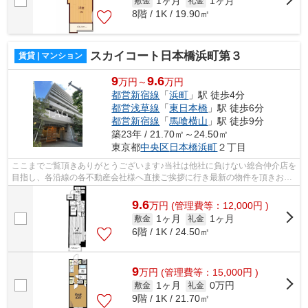
1ヶ月
1ヶ月
敷金
礼金
8階 / 1K / 19.90㎡
スカイコート日本橋浜町第３
賃貸 | マンション
9
9.6
万円～
万円
都営新宿線
「
浜町
」駅 徒歩4分
都営浅草線
「
東日本橋
」駅 徒歩6分
都営新宿線
「
馬喰横山
」駅 徒歩9分
築23年 / 21.70㎡～24.50㎡
東京都
中央区
日本橋浜町
２丁目
ここまでご覧頂きありがとうございます♪当社は他社に負けない総合仲介店を
目指し、各沿線の各不動産会社様へ直接ご挨拶に行き最新の物件を頂きお客
様へ提供しております！最新の情報は...
9.6
万
円
(管理費等：12,000円 )
1ヶ月
1ヶ月
敷金
礼金
6階 / 1K / 24.50㎡
9
万
円
(管理費等：15,000円 )
1ヶ月
0万円
敷金
礼金
9階 / 1K / 21.70㎡