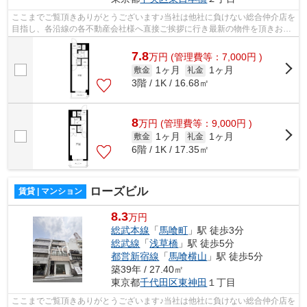
ここまでご覧頂きありがとうございます♪当社は他社に負けない総合仲介店を
目指し、各沿線の各不動産会社様へ直接ご挨拶に行き最新の物件を頂きお客
様へ提供しております！最新の情報は...
7.8
万
円
(管理費等：7,000円 )
1ヶ月
1ヶ月
敷金
礼金
3階 / 1K / 16.68㎡
8
万
円
(管理費等：9,000円 )
1ヶ月
1ヶ月
敷金
礼金
6階 / 1K / 17.35㎡
ローズビル
賃貸 | マンション
8.3
万円
総武本線
「
馬喰町
」駅 徒歩3分
総武線
「
浅草橋
」駅 徒歩5分
都営新宿線
「
馬喰横山
」駅 徒歩5分
築39年 / 27.40㎡
東京都
千代田区
東神田
１丁目
ここまでご覧頂きありがとうございます♪当社は他社に負けない総合仲介店を