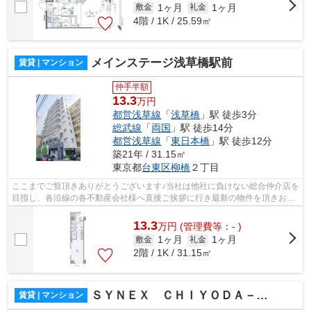
1ヶ月
1ヶ月
敷金
礼金
4階 / 1K / 25.59㎡
メインステージ浅草橋駅前
賃貸 | マンション
仲手半額
13.3
万円
都営浅草線
「
浅草橋
」駅 徒歩3分
総武線
「
両国
」駅 徒歩14分
都営浅草線
「
東日本橋
」駅 徒歩12分
築21年 / 31.15㎡
東京都
台東区
柳橋
２丁目
ここまでご覧頂きありがとうございます♪当社は他社に負けない総合仲介店を
目指し、各沿線の各不動産会社様へ直接ご挨拶に行き最新の物件を頂きお客
様へ提供しております！最新の情報は...
13.3
万
円
(管理費等：- )
1ヶ月
1ヶ月
敷金
礼金
2階 / 1K / 31.15㎡
ＳＹＮＥＸ ＣＨＩＹＯＤＡ－ＩＷＡＭＯＴＯＣＨＯ
賃貸 | マンション