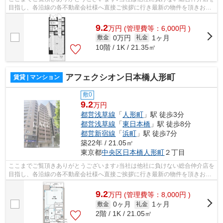
目指し、各沿線の各不動産会社様へ直接ご挨拶に行き最新の物件を頂きお客
様へ提供しております！最新の情報は...
9.2
万
円
(管理費等：6,000円 )
0万円
1ヶ月
敷金
礼金
10階 / 1K / 21.35㎡
アフェクシオン日本橋人形町
賃貸 | マンション
敷0
9.2
万円
都営浅草線
「
人形町
」駅 徒歩3分
都営浅草線
「
東日本橋
」駅 徒歩8分
都営新宿線
「
浜町
」駅 徒歩7分
築22年 / 21.05㎡
東京都
中央区
日本橋人形町
２丁目
ここまでご覧頂きありがとうございます♪当社は他社に負けない総合仲介店を
目指し、各沿線の各不動産会社様へ直接ご挨拶に行き最新の物件を頂きお客
様へ提供しております！最新の情報は...
9.2
万
円
(管理費等：8,000円 )
0ヶ月
1ヶ月
敷金
礼金
2階 / 1K / 21.05㎡