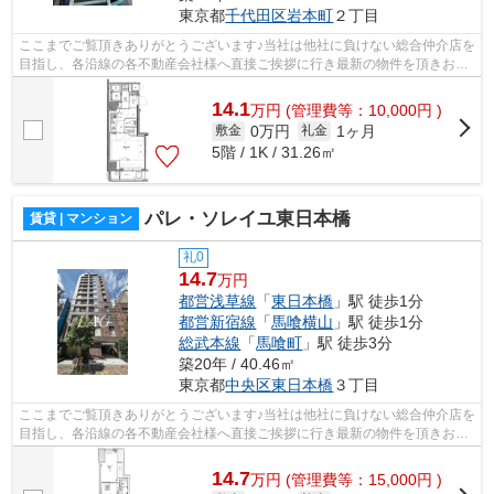
東京都
千代田区
岩本町
２丁目
ここまでご覧頂きありがとうございます♪当社は他社に負けない総合仲介店を
目指し、各沿線の各不動産会社様へ直接ご挨拶に行き最新の物件を頂きお客
様へ提供しております！最新の情報は...
14.1
万
円
(管理費等：10,000円 )
0万円
1ヶ月
敷金
礼金
5階 / 1K / 31.26㎡
パレ・ソレイユ東日本橋
賃貸 | マンション
礼0
14.7
万円
都営浅草線
「
東日本橋
」駅 徒歩1分
都営新宿線
「
馬喰横山
」駅 徒歩1分
総武本線
「
馬喰町
」駅 徒歩3分
築20年 / 40.46㎡
東京都
中央区
東日本橋
３丁目
ここまでご覧頂きありがとうございます♪当社は他社に負けない総合仲介店を
目指し、各沿線の各不動産会社様へ直接ご挨拶に行き最新の物件を頂きお客
様へ提供しております！最新の情報は...
14.7
万
円
(管理費等：15,000円 )