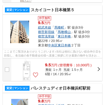
スカイコート日本橋第５
賃貸 | マンション
仲手無料
9.5
万円
総武本線
「
馬喰町
」駅 徒歩3分
都営新宿線
「
馬喰横山
」駅 徒歩3分
都営浅草線
「
東日本橋
」駅 徒歩3分
築22年 / 20.95㎡
東京都
中央区
東日本橋
２丁目
ここまでご覧頂きありがとうございます♪当社は他社に負けない総合仲介店を
目指し、各沿線の各不動産会社様へ直接ご挨拶に行き最新の物件を頂きお客
様へ提供しております！最新の情報は...
9.5
万
円
(管理費等：10,000円 )
1ヶ月
1.5ヶ月
敷金
礼金
6階 / 1K / 20.95㎡
パレステュディオ日本橋浜町駅前
賃貸 | マンション
仲手半額
9.8
万円