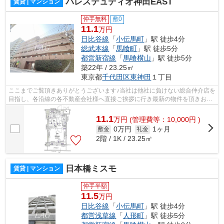
パレステュディオ神田EAST
賃貸 | マンション
仲手無料
敷0
11.1
万円
日比谷線
「
小伝馬町
」駅 徒歩4分
総武本線
「
馬喰町
」駅 徒歩5分
都営新宿線
「
馬喰横山
」駅 徒歩5分
築22年 / 23.25㎡
東京都
千代田区
東神田
１丁目
ここまでご覧頂きありがとうございます♪当社は他社に負けない総合仲介店を
目指し、各沿線の各不動産会社様へ直接ご挨拶に行き最新の物件を頂きお客
様へ提供しております！最新の情報は...
11.1
万
円
(管理費等：10,000円 )
0万円
1ヶ月
敷金
礼金
2階 / 1K / 23.25㎡
日本橋ミスモ
賃貸 | マンション
仲手半額
11.5
万円
日比谷線
「
小伝馬町
」駅 徒歩4分
都営浅草線
「
人形町
」駅 徒歩5分