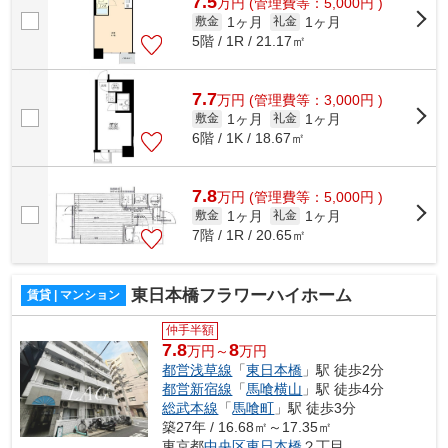
7.5
万
円
(管理費等：5,000円 )
1ヶ月
1ヶ月
敷金
礼金
5階 / 1R / 21.17㎡
7.7
万
円
(管理費等：3,000円 )
1ヶ月
1ヶ月
敷金
礼金
6階 / 1K / 18.67㎡
7.8
万
円
(管理費等：5,000円 )
1ヶ月
1ヶ月
敷金
礼金
7階 / 1R / 20.65㎡
東日本橋フラワーハイホーム
賃貸 | マンション
仲手半額
7.8
8
万円～
万円
都営浅草線
「
東日本橋
」駅 徒歩2分
都営新宿線
「
馬喰横山
」駅 徒歩4分
総武本線
「
馬喰町
」駅 徒歩3分
築27年 / 16.68㎡～17.35㎡
東京都
中央区
東日本橋
２丁目