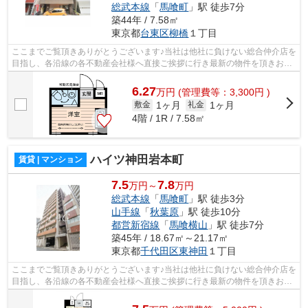
総武本線
「
馬喰町
」駅 徒歩7分
築44年 / 7.58㎡
東京都
台東区
柳橋
１丁目
ここまでご覧頂きありがとうございます♪当社は他社に負けない総合仲介店を
目指し、各沿線の各不動産会社様へ直接ご挨拶に行き最新の物件を頂きお客
様へ提供しております！最新の情報は...
6.27
万
円
(管理費等：3,300円 )
1ヶ月
1ヶ月
敷金
礼金
4階 / 1R / 7.58㎡
ハイツ神田岩本町
賃貸 | マンション
7.5
7.8
万円～
万円
総武本線
「
馬喰町
」駅 徒歩3分
山手線
「
秋葉原
」駅 徒歩10分
都営新宿線
「
馬喰横山
」駅 徒歩7分
築45年 / 18.67㎡～21.17㎡
東京都
千代田区
東神田
１丁目
ここまでご覧頂きありがとうございます♪当社は他社に負けない総合仲介店を
目指し、各沿線の各不動産会社様へ直接ご挨拶に行き最新の物件を頂きお客
様へ提供しております！最新の情報は...