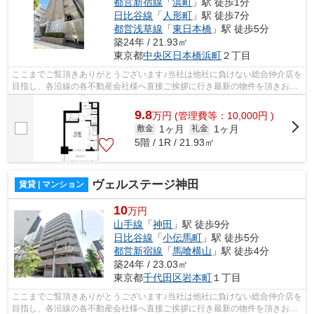
都営新宿線
「
浜町
」駅 徒歩1分
日比谷線
「
人形町
」駅 徒歩7分
都営浅草線
「
東日本橋
」駅 徒歩5分
築24年 / 21.93㎡
東京都
中央区
日本橋浜町
２丁目
ここまでご覧頂きありがとうございます♪当社は他社に負けない総合仲介店を
目指し、各沿線の各不動産会社様へ直接ご挨拶に行き最新の物件を頂きお客
様へ提供しております！最新の情報は...
9.8
万
円
(管理費等：10,000円 )
1ヶ月
1ヶ月
敷金
礼金
5階 / 1R / 21.93㎡
ヴェルステージ神田
賃貸 | マンション
10
万円
山手線
「
神田
」駅 徒歩9分
日比谷線
「
小伝馬町
」駅 徒歩5分
都営新宿線
「
馬喰横山
」駅 徒歩4分
築24年 / 23.03㎡
東京都
千代田区
岩本町
１丁目
ここまでご覧頂きありがとうございます♪当社は他社に負けない総合仲介店を
目指し、各沿線の各不動産会社様へ直接ご挨拶に行き最新の物件を頂きお客