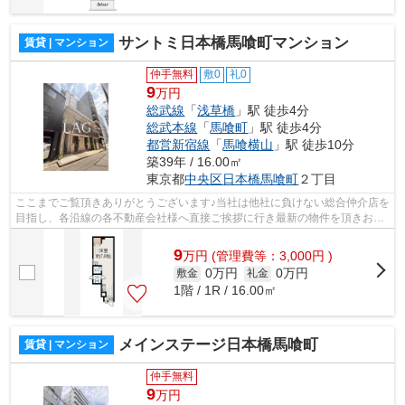
サントミ日本橋馬喰町マンション
賃貸 | マンション
仲手無料
敷0
礼0
9
万円
総武線
「
浅草橋
」駅 徒歩4分
総武本線
「
馬喰町
」駅 徒歩4分
都営新宿線
「
馬喰横山
」駅 徒歩10分
築39年 / 16.00㎡
東京都
中央区
日本橋馬喰町
２丁目
ここまでご覧頂きありがとうございます♪当社は他社に負けない総合仲介店を
目指し、各沿線の各不動産会社様へ直接ご挨拶に行き最新の物件を頂きお客
様へ提供しております！最新の情報は...
9
万
円
(管理費等：3,000円 )
0万円
0万円
敷金
礼金
1階 / 1R / 16.00㎡
メインステージ日本橋馬喰町
賃貸 | マンション
仲手無料
9
万円