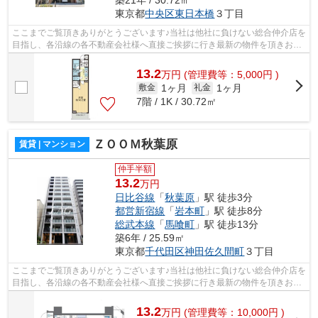
築21年 / 30.72㎡
東京都
中央区
東日本橋
３丁目
ここまでご覧頂きありがとうございます♪当社は他社に負けない総合仲介店を
目指し、各沿線の各不動産会社様へ直接ご挨拶に行き最新の物件を頂きお客
様へ提供しております！最新の情報は...
13.2
万
円
(管理費等：5,000円 )
1ヶ月
1ヶ月
敷金
礼金
7階 / 1K / 30.72㎡
ＺＯＯＭ秋葉原
賃貸 | マンション
仲手半額
13.2
万円
日比谷線
「
秋葉原
」駅 徒歩3分
都営新宿線
「
岩本町
」駅 徒歩8分
総武本線
「
馬喰町
」駅 徒歩13分
築6年 / 25.59㎡
東京都
千代田区
神田佐久間町
３丁目
ここまでご覧頂きありがとうございます♪当社は他社に負けない総合仲介店を
目指し、各沿線の各不動産会社様へ直接ご挨拶に行き最新の物件を頂きお客
様へ提供しております！最新の情報は...
13.2
万
円
(管理費等：10,000円 )