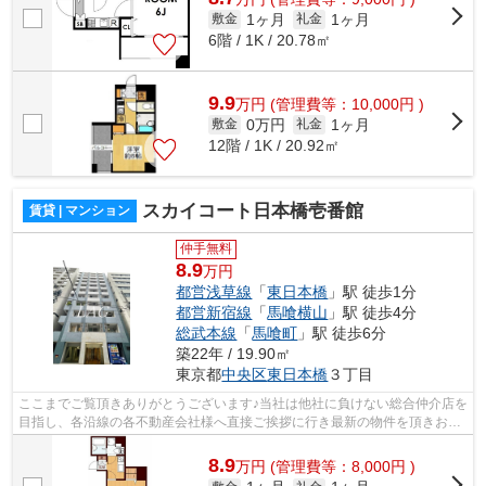
1ヶ月
1ヶ月
敷金
礼金
6階 / 1K / 20.78㎡
9.9
万
円
(管理費等：10,000円 )
0万円
1ヶ月
敷金
礼金
12階 / 1K / 20.92㎡
スカイコート日本橋壱番館
賃貸 | マンション
仲手無料
8.9
万円
都営浅草線
「
東日本橋
」駅 徒歩1分
都営新宿線
「
馬喰横山
」駅 徒歩4分
総武本線
「
馬喰町
」駅 徒歩6分
築22年 / 19.90㎡
東京都
中央区
東日本橋
３丁目
ここまでご覧頂きありがとうございます♪当社は他社に負けない総合仲介店を
目指し、各沿線の各不動産会社様へ直接ご挨拶に行き最新の物件を頂きお客
様へ提供しております！最新の情報は...
8.9
万
円
(管理費等：8,000円 )