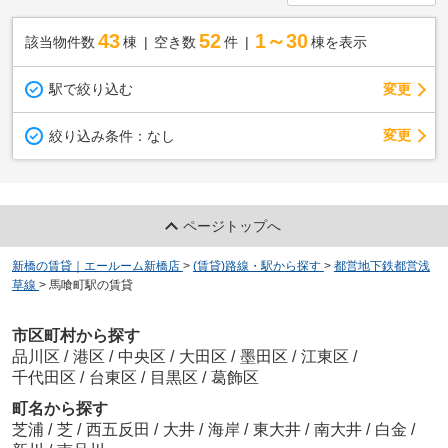
43
52
1～30
該当物件数
棟
空き数
件
棟を表示
駅で絞り込む
変更
変更
絞り込み条件：
なし
ページトップへ
新橋の賃貸｜エールーム新橋店
>
(賃貸)路線・駅から探す
>
都営地下鉄都営浅
草線
>
馬喰町駅の賃貸
市区町村から探す
品川区
/
港区
/
中央区
/
大田区
/
墨田区
/
江東区
/
千代田区
/
台東区
/
目黒区
/
葛飾区
町名から探す
芝浦
/
芝
/
西五反田
/
大井
/
海岸
/
東大井
/
南大井
/
白金
/