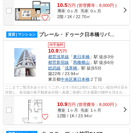
10.5
万
円
(管理費等：8,000円 )
0ヶ月
0ヶ月
敷金
礼金
2階 / 1K / 22.70㎡
プレール・ドゥーク日本橋リバーサイド
賃貸 | マンション
仲手無料
10.9
万円
都営浅草線
「
東日本橋
」駅 徒歩3分
都営新宿線
「
馬喰横山
」駅 徒歩6分
総武線
「
浅草橋
」駅 徒歩5分
築22年 / 23.94㎡
東京都
中央区
東日本橋
２丁目
ここまでご覧頂きありがとうございます♪当社は他社に負けない総合仲介店を
目指し、各沿線の各不動産会社様へ直接ご挨拶に行き最新の物件を頂きお客
様へ提供しております！最新の情報は...
10.9
万
円
(管理費等：8,000円 )
1ヶ月
1ヶ月
敷金
礼金
12階 / 1K / 23.94㎡