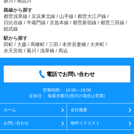
新川
/
南品川
路線から探す
都営浅草線
/
京浜東北線
/
山手線
/
都営大江戸線
/
日比谷線
/
半蔵門線
/
京急本線
/
都営新宿線
/
都営三田線
/
総武線
駅から探す
田町
/
大森
/
馬喰町
/
三田
/
本所吾妻橋
/
大井町
/
水天宮前
/
菊川
/
浅草橋
/
馬込
電話でお問い合わせ
営業時間：
10:00～19:00
定休日：
毎週水曜日(祝日の場合は営業)
ホーム
会社概要
お問い合わせ
物件リクエスト