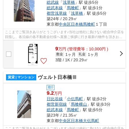
総武線
「
浅草橋
」駅 徒歩5分
総武本線
「
馬喰町
」駅 徒歩1分
都営浅草線
「
浅草橋
」駅 徒歩5分
築24年 / 20.29㎡
東京都
中央区
日本橋馬喰町
１丁目
ここまでご覧頂きありがとうございます♪当社は他社に負けない総合仲介店を
目指し、各沿線の各不動産会社様へ直接ご挨拶に行き最新の物件を頂きお客
様へ提供しております！最新の情報は...
9
万
円
(管理費等：10,000円 )
1ヶ月
1ヶ月
敷金
礼金
3階 / 1K / 20.29㎡
ヴェルト日本橋Ⅲ
賃貸 | マンション
敷0
9.2
万円
日比谷線
「
小伝馬町
」駅 徒歩2分
都営新宿線
「
馬喰横山
」駅 徒歩3分
総武本線
「
馬喰町
」駅 徒歩5分
築23年 / 21.35㎡
東京都
中央区
日本橋大伝馬町
ここまでご覧頂きありがとうございます♪当社は他社に負けない総合仲介店を