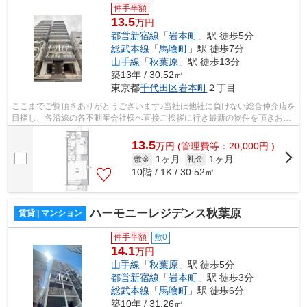
仲手半額
13.5
万円
都営新宿線
「
岩本町
」駅 徒歩5分
総武本線
「
馬喰町
」駅 徒歩7分
山手線
「
秋葉原
」駅 徒歩13分
築13年 / 30.52㎡
東京都
千代田区
岩本町
２丁目
ここまでご覧頂きありがとうございます♪当社は他社に負けない総合仲介店を
目指し、各沿線の各不動産会社様へ直接ご挨拶に行き最新の物件を頂きお客
様へ提供しております！最新の情報は...
13.5
万
円
(管理費等：20,000円 )
1ヶ月
1ヶ月
敷金
礼金
10階 / 1K / 30.52㎡
ハーモニーレジデンス秋葉原
賃貸 | マンション
仲手半額
敷0
14.1
万円
山手線
「
秋葉原
」駅 徒歩5分
都営新宿線
「
岩本町
」駅 徒歩3分
総武本線
「
馬喰町
」駅 徒歩6分
築10年 / 31.26㎡