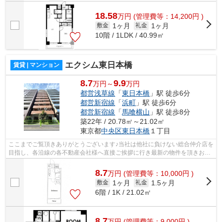
18.58
万
円
(管理費等：14,200円 )
1ヶ月
1ヶ月
敷金
礼金
10階 / 1LDK / 40.99㎡
エクシム東日本橋
賃貸 | マンション
8.7
9.9
万円～
万円
都営浅草線
「
東日本橋
」駅 徒歩6分
都営新宿線
「
浜町
」駅 徒歩6分
都営新宿線
「
馬喰横山
」駅 徒歩8分
築22年 / 20.78㎡～21.02㎡
東京都
中央区
東日本橋
１丁目
ここまでご覧頂きありがとうございます♪当社は他社に負けない総合仲介店を
目指し、各沿線の各不動産会社様へ直接ご挨拶に行き最新の物件を頂きお客
様へ提供しております！最新の情報は...
8.7
万
円
(管理費等：10,000円 )
1ヶ月
1.5ヶ月
敷金
礼金
6階 / 1K / 21.02㎡
8.7
万
円
(管理費等：9,000円 )