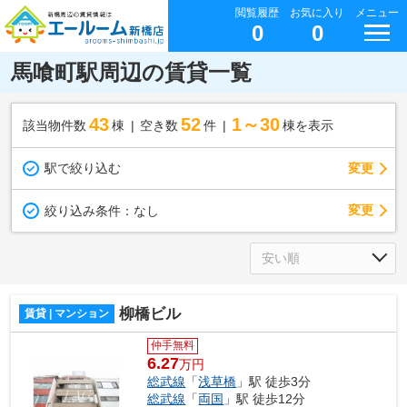
閲覧履歴
お気に入り
メニュー
0
0
馬喰町駅周辺の賃貸一覧
43
52
1～30
該当物件数
棟
空き数
件
棟を表示
駅で絞り込む
変更
変更
絞り込み条件：
なし
柳橋ビル
賃貸 | マンション
仲手無料
6.27
万円
総武線
「
浅草橋
」駅 徒歩3分
総武線
「
両国
」駅 徒歩12分