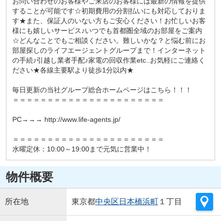
お問い合わせのお客様やご来店のお客様には最新の情報を提供
することが可能です☆初期費用の分割払いにも対応しておりま
す★また、保証人のいない方もご安心ください！お忙しいお客
様にも嬉しいサービス♪いつでも首都圏全域のお部屋をご案内
☆どんなことでもご相談ください。難しいかな？と悩む前にお
部屋探しのライフエージェントグループまで！インターネット
の手続♪引越し業者手配♪家電の回収作業etc..お気軽にご連絡く
ださい★各線主要駅より徒歩1分以内★
毎日更新の当社グループ総合ホームページはこちら！！！
＝＝＝＝＝＝＝＝＝＝＝＝＝＝＝＝＝＝＝＝＝＝
PC→→→ http://www.life-agents.jp/
＝＝＝＝＝＝＝＝＝＝＝＝＝＝＝＝＝＝＝＝＝＝
水曜定休：10:00～19:00まで元気に営業中！
物件概要
所在地
東京都
中央区
日本橋浜町
１丁目