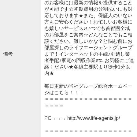
のお客様には最新の情報を提供すること
が可能です☆初期費用の分割払いにも対
応しております★また、保証人のいない
方もご安心ください！お忙しいお客様に
も嬉しいサービス♪いつでも首都圏全域
のお部屋をご案内☆どんなことでもご相
談ください。難しいかな？と悩む前にお
部屋探しのライフエージェントグループ
備考
まで！インターネットの手続♪引越し業
者手配♪家電の回収作業etc..お気軽にご連
絡ください★各線主要駅より徒歩1分以
内★
毎日更新の当社グループ総合ホームペー
ジはこちら！！！
＝＝＝＝＝＝＝＝＝＝＝＝＝＝＝＝＝＝
＝＝＝＝
PC→→→ http://www.life-agents.jp/
＝＝＝＝＝＝＝＝＝＝＝＝＝＝＝＝＝＝