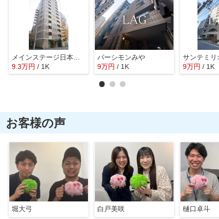
メインステージ日本橋箱崎Ⅱ
パーシモンみや
9.3
万
円
/ 1K
9
万
円
/ 1K
9
万
円
/ 1K
お客様の声
堀大弓
白戸美咲
樋口卓斗