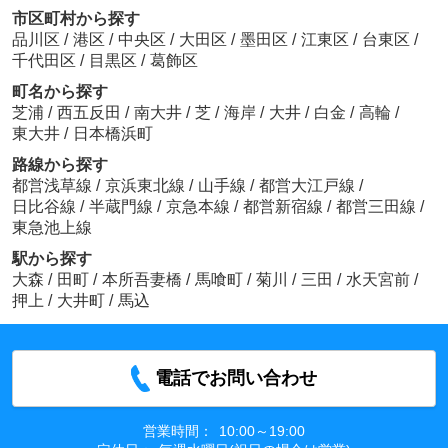
市区町村から探す
品川区
/
港区
/
中央区
/
大田区
/
墨田区
/
江東区
/
台東区
/
千代田区
/
目黒区
/
葛飾区
町名から探す
芝浦
/
西五反田
/
南大井
/
芝
/
海岸
/
大井
/
白金
/
高輪
/
東大井
/
日本橋浜町
路線から探す
都営浅草線
/
京浜東北線
/
山手線
/
都営大江戸線
/
日比谷線
/
半蔵門線
/
京急本線
/
都営新宿線
/
都営三田線
/
東急池上線
駅から探す
大森
/
田町
/
本所吾妻橋
/
馬喰町
/
菊川
/
三田
/
水天宮前
/
押上
/
大井町
/
馬込
電話でお問い合わせ
営業時間：
10:00～19:00