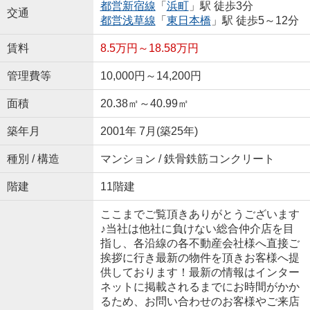
都営新宿線
「
浜町
」駅 徒歩3分
交通
都営浅草線
「
東日本橋
」駅 徒歩5～12分
賃料
8.5万円～18.58万円
管理費等
10,000円～14,200円
面積
20.38㎡～40.99㎡
築年月
2001年 7月(築25年)
種別 / 構造
マンション / 鉄骨鉄筋コンクリート
階建
11階建
ここまでご覧頂きありがとうございます
♪当社は他社に負けない総合仲介店を目
指し、各沿線の各不動産会社様へ直接ご
挨拶に行き最新の物件を頂きお客様へ提
供しております！最新の情報はインター
ネットに掲載されるまでにお時間がかか
るため、お問い合わせのお客様やご来店