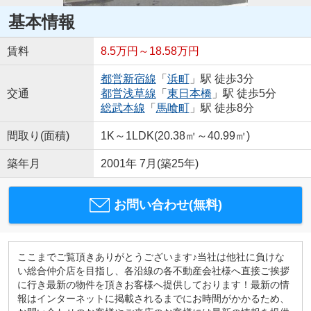
基本情報
賃料
8.5万円～18.58万円
都営新宿線
「
浜町
」駅 徒歩3分
交通
都営浅草線
「
東日本橋
」駅 徒歩5分
総武本線
「
馬喰町
」駅 徒歩8分
間取り(面積)
1K～1LDK(20.38㎡～40.99㎡)
築年月
2001年 7月(築25年)
お問い合わせ(無料)
ここまでご覧頂きありがとうございます♪当社は他社に負けな
い総合仲介店を目指し、各沿線の各不動産会社様へ直接ご挨拶
に行き最新の物件を頂きお客様へ提供しております！最新の情
報はインターネットに掲載されるまでにお時間がかかるため、